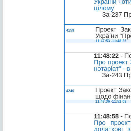
України чот
цілому
За-237 П
Проект Зак
4159
України "Пр
11:47:53 -11:48:36
11:48:22
- П
Про проект 
нотаріат" - 
За-243 П
Проект Зак
4240
щодо фінанс
11:48:36 -11:52:02
11:48:58
- П
Про проект
додаткові 