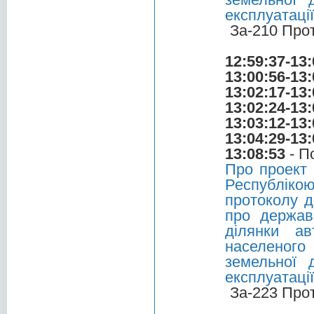
експлуатації
За-210 Про
12:59:37-13:
13:00:56-13:
13:02:17-13:
13:02:24-13:
13:03:12-13:
13:04:29-13:
13:08:53
- П
Про проект 
Республіко
протоколу д
про держав
ділянки а
населеного
земельної 
експлуатації
За-223 Про