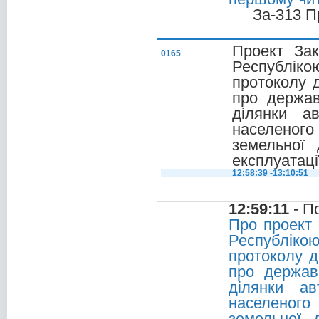
За-313 П
Проект Зак
0165
Республіко
протоколу 
про держав
ділянки а
населеного
земельної 
експлуатаці
12:58:39 -13:10:51
12:59:11
- П
Про проект 
Республіко
протоколу д
про держав
ділянки а
населеного
земельної 