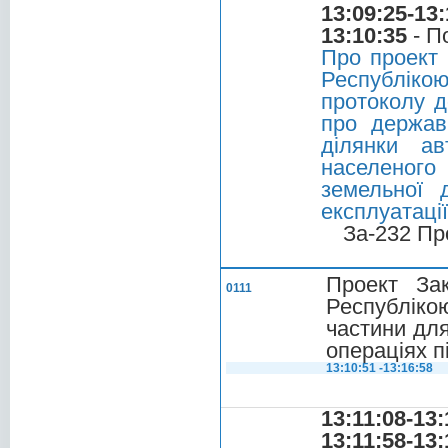
13:09:25-13:
13:10:35
- П
Про проект 
Республіко
протоколу д
про держав
ділянки а
населеного
земельної 
експлуатації
За-232 Пр
Проект За
0111
Республіко
частини для
операціях п
13:10:51 -13:16:58
13:11:08-13:
13:11:58-13: