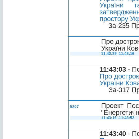
України т
затвердже
простору Укр
За-235 П
Про достро
України Ко
11:42:39 -11:43:16
11:43:03
- П
Про дострок
України Ков
За-317 П
Проект Пос
5207
"Енергетичн
11:43:16 -11:43:52
11:43:40
- П