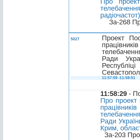
Про проек
телебачен
радіочастот)
За-268 П
Проект По
5027
працівникі
телебаченн
Ради Укра
Республіц
Севастопол
11:57:59 -11:58:51
11:58:29
- П
Про проект 
працівникі
телебачення
Ради Україн
Крим, област
За-203 Про