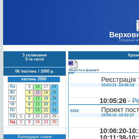
Верховн
Офіційний в
3 скликання
Хроно
5-та сесія
Зберегти в форматі
06 /квітень / 2000 р.
RTF
Реєстрація 
квітень 2000
10:03:31 -10:06:10
Пн
3
10
17
24
Вт
4
11
18
25
Ср
5
12
19
26
10:05:26
-
Ре
Чт
6
13
20
27
Проект пост
Пт
7
14
21
28
5202
10:06:10 -10:52:27
Сб
1
8
15
22
29
Нд
2
9
16
23
30
10:06:20-10:
10:11:38-10:
Календарні плани