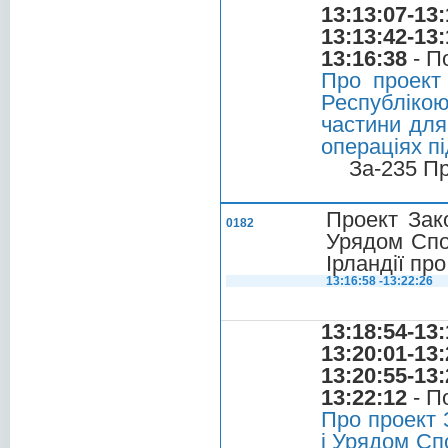
13:13:07-13:
13:13:42-13:
13:16:38
- П
Про проект
Республікою
частини для
операціях п
За-235 П
Проект Зак
0182
Урядом Спол
Ірландії пр
13:16:58 -13:22:26
13:18:54-13:
13:20:01-13:
13:20:55-13:
13:22:12
- П
Про проект 
і Урядом Сп