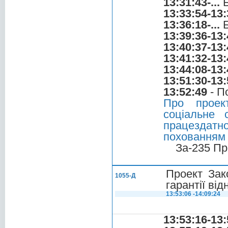
13:31:43-...
Б
13:33:54-13:
13:36:18-...
Б
13:39:36-13:
13:40:37-13:
13:41:32-13:
13:44:08-13:
13:51:30-13:
13:52:49
- П
Про проек
соціальне 
працездатн
похованням 
За-235 Пр
Проект Зак
1055-Д
гарантії ві
13:53:06 -14:09:24
13:53:16-13: