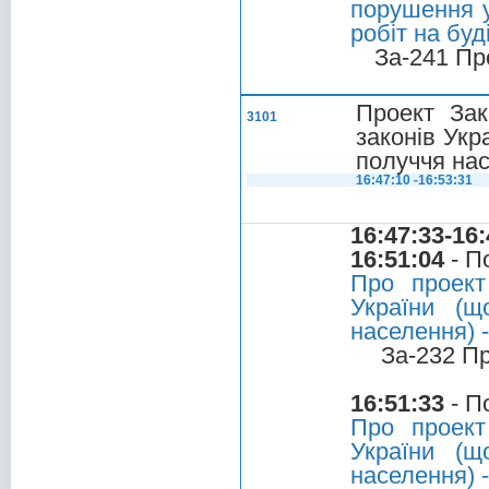
порушення у
робіт на буд
За-241 Пр
Проект Зак
3101
законів Укр
получчя на
16:47:10 -16:53:31
16:47:33-16:
16:51:04
- П
Про проект
України (щ
населення) -
За-232 П
16:51:33
- П
Про проект
України (щ
населення) -