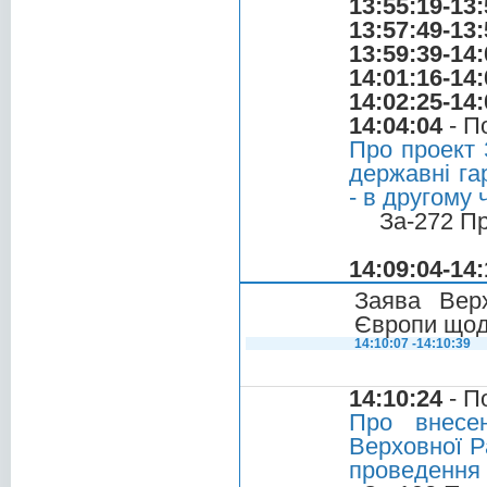
13:55:19-13:
13:57:49-13:
13:59:39-14:
14:01:16-14:
14:02:25-14:
14:04:04
- П
Про проект 
державні га
- в другому 
За-272 П
14:09:04-14:
Заява Вер
Європи щод
14:10:07 -14:10:39
14:10:24
- П
Про внесе
Верховної Р
проведення 