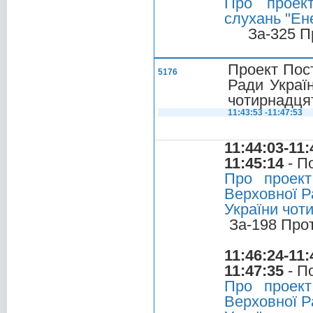
Про проек
слухань "Ен
За-325 П
Проект Пос
5176
Ради Україн
чотирнадцят
11:43:53 -11:47:53
11:44:03-11:
11:45:14
- П
Про проект
Верховної Р
України чот
За-198 Про
11:46:24-11:
11:47:35
- П
Про проект
Верховної Р