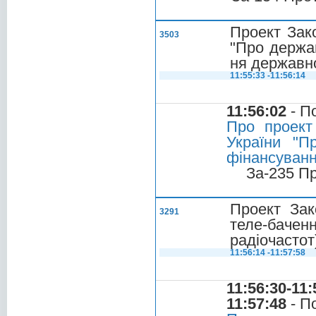
Проект Зако
3503
"Про держав
ня державн
11:55:33 -11:56:14
11:56:02
- П
Про проект
України "П
фінансуванн
За-235 П
Проект Зак
3291
теле-баче
радіочастот
11:56:14 -11:57:58
11:56:30-11:
11:57:48
- П