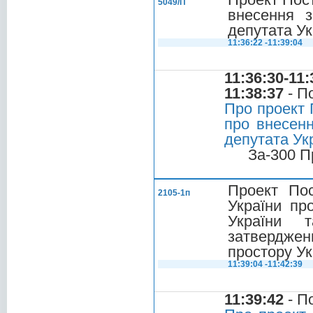
5049/П
внесення з
депутата Ук
11:36:22 -11:39:04
11:36:30-11:
11:38:37
- П
Про проект 
про внесенн
депутата Ук
За-300 П
Проект Пос
2105-1п
України про
України т
затвердже
простору Ук
11:39:04 -11:42:39
11:39:42
- П