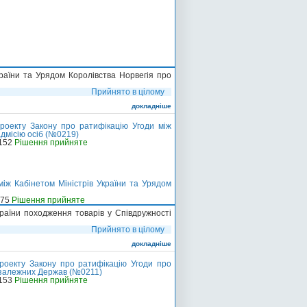
раїни та Урядом Королівства Норвегія про
Прийнято в цілому
докладніше
роекту Закону про ратифікацію Угоди між
адмісію осіб (№0219)
-152
Рішення прийняте
іж Кабінетом Міністрів України та Урядом
-75
Рішення прийняте
раїни походження товарів у Співдружності
Прийнято в цілому
докладніше
роекту Закону про ратифікацію Угоди про
езалежних Держав (№0211)
-153
Рішення прийняте