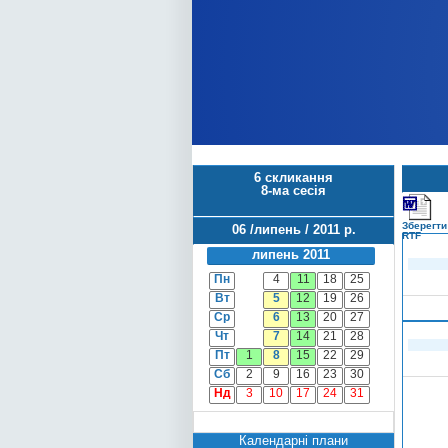
6 скликання
8-ма сесія
Зберегти
06 /липень / 2011 р.
RTF
липень 2011
Пн
4
11
18
25
Вт
5
12
19
26
Ср
6
13
20
27
Чт
7
14
21
28
Пт
1
8
15
22
29
Сб
2
9
16
23
30
Нд
3
10
17
24
31
Календарні плани