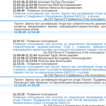
11:01:38-11:03:41
Князевич Руслан Петрович
11:03:44-11:03:49
Прокопчук Юрій Володимирович
11:03:57-11:05:55
Томенко Микола Володимирович
11:06:40
- Поіменне голосування
Поіменне голосування про проект Закону про ратифікацію Угоди 
товарів у Співдружності Незалежних Держав (№0211) - в цілому
За-257 Проти-0 Утрималось-0 Не голосувало
Проект Закону про ратифікацію Угоди про співробітництво держав-
розвитку міждержавної мережі інформаційно-маркетингових цен
національні ринки
11:06:49 -11:14:40
11:07:17
- Поіменне голосування
Поіменне голосування про розгляд за скороченою процедурою п
співробітництво держав-учасниць СНД у створенні, викорис
інформаційно-маркетингових центрів для просування товарів і посл
За-208 Проти-0 Утрималось-0 Не голосувало
11:09:48-11:11:44
Чорновіл Тарас Вячеславович
11:11:58-11:13:09
Яворівський Володимир Олександрович
11:13:17-11:13:54
Попеску Іван Васильович
11:14:31
- Поіменне голосування
Поіменне голосування про проект Закону про ратифікацію Угоди п
створенні, використанні та розвитку міждержавної мережі інформац
товарів і послуг на національні ринки (№0212) - в цілому
За-258 Проти-0 Утрималось-1 Не голосувало
Проект Закону про ратифікацію Кредитної угоди (Проект "Будівницт
Каховська") між Україною та Європейським банком реконструкції та 
11:14:40 -11:25:18
11:15:10
- Поіменне голосування
Поіменне голосування про розгляд за скороченою процедурою п
угоди (Проект "Будівництво повітряної лінії 750 кВ Запорізька АЕС
банком реконструкції та розвитку (№0213)
За-208 Проти-2 Утрималось-0 Не голосувало