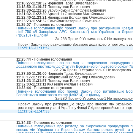
11:16:27-11:18:32
Чорновіл Тарас Вячеславович
11:18:50-11:19:27
Попеску Іван Васильович
11:19:30-11:21:26
Зарубінський Олег Олександрович
11:21:32-11:22:39
Аржевітін Станіслав Михайлович
11:22:40-11:23:21
Яворівський Володимир Олександрович
11:23:23-11:24:32
Самойлик Катерина Семенівна
11:25:07
- Поіменне голосування
Поіменне голосування про проект Закону про ратифікацію Кредитн
лінії 750 кВ Запорізька АЕС- Каховська") між Україною та Європ
(№0213) - в цілому
За-288 Проти-0 Утрималось-0 Не голосувало
Проект Закону про ратифікацію Восьмого додаткового протоколу до
11:25:18 -11:33:52
11:25:44
- Поіменне голосування
Поіменне голосування про розгляд за скороченою процедурою п
додаткового протоколу до Статуту Всесвітнього поштового союзу (
За-204 Проти-0 Утрималось-0 Не голосувало
11:27:50-11:30:00
Чорновіл Тарас Вячеславович
11:30:17-11:31:19
Яворівський Володимир Олександрович
11:31:23-11:31:57
Попеску Іван Васильович
11:32:03-11:33:11
Князевич Руслан Петрович
11:33:44
- Поіменне голосування
Поіменне голосування про проект Закону про ратифікацію Вос
Всесвітнього поштового союзу (№0214) - в цілому
За-280 Проти-0 Утрималось-1 Не голосувало
Проект Закону про ратифікацію Угоди про внесок між Україною 
розвитку стосовно участі України у Фонді Східноєвропейського пар
11:33:52 -11:47:33
11:34:33
- Поіменне голосування
Поіменне голосування про розгляд за скороченою процедурою п
внесок між Україною та Європейським банком реконструкції та р