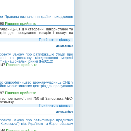
про Правила визначення країни походження
-98
Рішення прийняте
учасниць СНД у створенні, використанні та
трів для просування товарів і послуг на
Прийнято в цілому
докладніше
роекту Закону про ратифікацію Угоди про
танні та розвитку міждержавної мережі
уг на національні ринки (№0212)
-147
Рішення прийняте
ро співробітництво держав-учасниць СНД у
ійно-маркетингових центрів для просування
-97
Рішення прийняте
во повітряної лінії 750 кВ Запорізька АЕС-
розвитку
Прийнято в цілому
докладніше
роекту Закону про ратифікацію Кредитної
- Каховська") між Україною та Європейським
-146
Рішення прийняте