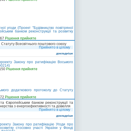
ої угоди (Проект "Будівництво повітряної
ейським банком реконструкції та розвитку
-67
Рішення прийняте
 Статуту Всесвітнього поштового союзу
Прийнято в цілому
докладніше
роекту Закону про ратифікацію Восьмого
№0214)
-150
Рішення прийняте
ьмого додаткового протоколу до Статуту
-72
Рішення прийняте
та Європейським банком реконструкції та
тнерства з енергоефективності та довкілля
Прийнято в цілому
докладніше
роекту Закону про ратифікацію Угоди про
озвитку стосовно участі України у Фонді