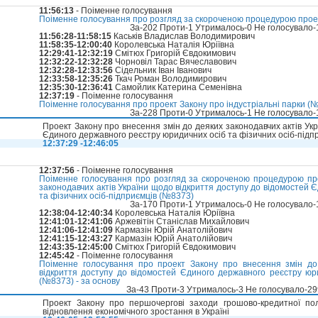
11:56:13
- Поіменне голосування
Поіменне голосування про розгляд за скороченою процедурою проек
За-202 Проти-1 Утрималось-0 Не голосувало
11:56:28-11:58:15
Каськів Владислав Володимирович
11:58:35-12:00:40
Королевська Наталія Юріївна
12:29:41-12:32:19
Смітюх Григорій Євдокимович
12:32:22-12:32:28
Чорновіл Тарас Вячеславович
12:32:28-12:33:56
Сідельник Іван Іванович
12:33:58-12:35:26
Ткач Роман Володимирович
12:35:30-12:36:41
Самойлик Катерина Семенівна
12:37:19
- Поіменне голосування
Поіменне голосування про проект Закону про індустріальні парки (№
За-228 Проти-0 Утрималось-1 Не голосувало
Проект Закону про внесення змін до деяких законодавчих актів Ук
Єдиного державного реєстру юридичних осіб та фізичних осіб-підп
12:37:29 -12:46:05
12:37:56
- Поіменне голосування
Поіменне голосування про розгляд за скороченою процедурою про
законодавчих актів України щодо відкриття доступу до відомостей 
та фізичних осіб-підприємців (№8373)
За-170 Проти-1 Утрималось-0 Не голосувало
12:38:04-12:40:34
Королевська Наталія Юріївна
12:41:01-12:41:06
Аржевітін Станіслав Михайлович
12:41:06-12:41:09
Кармазін Юрій Анатолійович
12:41:15-12:43:27
Кармазін Юрій Анатолійович
12:43:35-12:45:00
Смітюх Григорій Євдокимович
12:45:42
- Поіменне голосування
Поіменне голосування про проект Закону про внесення змін до
відкриття доступу до відомостей Єдиного державного реєстру юри
(№8373) - за основу
За-43 Проти-3 Утрималось-3 Не голосувало-2
Проект Закону про першочергові заходи грошово-кредитної по
відновлення економічного зростання в Україні