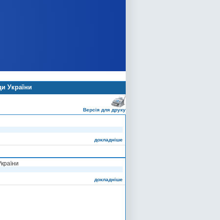
ди України
Версія для друку
докладніше
України
докладніше