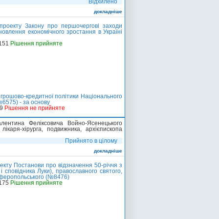
Відхилено
докладніше
проекту Закону про першочергові заходи
новлення економічного зростання в Україні
-151
Рішення прийняте
 грошово-кредитної політики Національного
№6575) - за основу
29
Рішення не прийняте
лентина Феліксовича Войно-Ясенецького
 лікаря-хірурга, подвижника, архієпископа
Прийнято в цілому
докладніше
кту Постанови про відзначення 50-річчя з
 сповідника Луки), православного святого,
імферопольського (№8476)
-175
Рішення прийняте