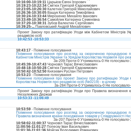
10:16:00-10:19:11
Царьков Євген Ігорович
10:19:23-10:22:34
Смітюх Григорій Євдокимович
10:23:05-10:26:30
Калетнік Григорій Миколайович
10:26:36-10:30:05
Ващук Катерина Тимофіївна
10:30:24-10:33:44
Мироненко Михайло Іванович
10:33:49-10:36:54
Самойлик Катерина Семенівна
10:37:20-10:38:31
Зубов Валентин Сергійович
10:39:25-...
Павловський Андрій Михайлович
Проект Закону про ратифікацію Угоди між Кабінетом Міністрів Ук
реадмісію осіб
10:42:53 -10:53:33
10:43:17
- Поіменне голосування
Поіменне голосування про розгляд за скороченою процедурою п
Кабінетом Міністрів України та Урядом Королівства Норвегія про ре
За-209 Проти-0 Утрималось-0 Не голосувало
10:45:39-10:47:43
Чорновіл Тарас Вячеславович
10:48:18-10:50:28
Смітюх Григорій Євдокимович
10:50:42-10:52:50
Князевич Руслан Петрович
10:53:23
- Поіменне голосування
Поіменне голосування про проект Закону про ратифікацію Угоди м
Королівства Норвегія про реадмісію осіб (№0219) - в цілому
За-284 Проти-0 Утрималось-0 Не голосувало
Проект Закону про ратифікацію Угоди про Правила визначення к
Незалежних Держав
10:53:33 -11:06:49
10:53:59
- Поіменне голосування
Поіменне голосування про розгляд за скороченою процедурою п
Правила визначення країни походження товарів у Співдружності Н
За-207 Проти-0 Утрималось-0 Не голосувало
10:58:02-11:00:37
Чорновіл Тарас Вячеславович
11:00:56-11:01:27
Попеску Іван Васильович
11:01:30-11:01:36
Мойсик Володимир Романович