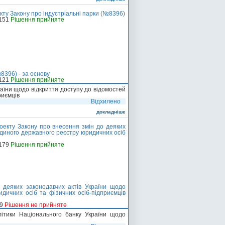
ту Закону про індустріальні парки (№8396)
-151
Рішення прийняте
8396) - за основу
-121
Рішення прийняте
раїни щодо відкриття доступу до відомостей
риємців
Відхилено
докладніше
екту Закону про внесення змін до деяких
Єдиного державного реєстру юридичних осіб
-179
Рішення прийняте
 деяких законодавчих актів України щодо
дичних осіб та фізичних осіб-підприємців
99
Рішення не прийняте
літики Національного банку України щодо