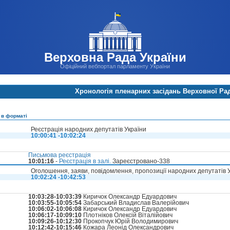
Верховна Рада України
Офіційний вебпортал парламенту України
Хронологія пленарних засідань Верховної Ра
 в форматі
Реєстрація народних депутатів України
10:00:41 -10:02:24
Письмова реєстрація
10:01:16
-
Реєстрація в залі.
Зареєстровано-338
Оголошення, заяви, повідомлення, пропозиції народних депутатів 
10:02:24 -10:42:53
10:03:28-10:03:39
Киричок Олександр Едуардович
10:03:55-10:05:54
Забарський Владислав Валерійович
10:06:02-10:06:08
Киричок Олександр Едуардович
10:06:17-10:09:10
Плотніков Олексій Віталійович
10:09:26-10:12:30
Прокопчук Юрій Володимирович
10:12:42-10:15:46
Кожара Леонід Олександрович