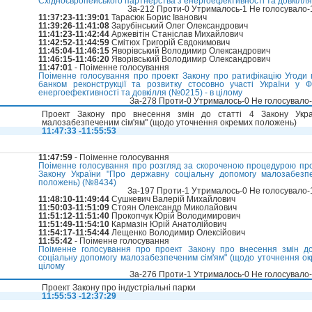
Східноєвропейського партнерства з енергоефективності та довкілл
За-212 Проти-0 Утрималось-1 Не голосувало
11:37:23-11:39:01
Тарасюк Борис Іванович
11:39:26-11:41:08
Зарубінський Олег Олександрович
11:41:23-11:42:44
Аржевітін Станіслав Михайлович
11:42:52-11:44:59
Смітюх Григорій Євдокимович
11:45:04-11:46:15
Яворівський Володимир Олександрович
11:46:15-11:46:20
Яворівський Володимир Олександрович
11:47:01
- Поіменне голосування
Поіменне голосування про проект Закону про ратифікацію Угоди 
банком реконструкції та розвитку стосовно участі України у 
енергоефективності та довкілля (№0215) - в цілому
За-278 Проти-0 Утрималось-0 Не голосувало
Проект Закону про внесення змін до статті 4 Закону Укра
малозабезпеченим сім'ям" (щодо уточнення окремих положень)
11:47:33 -11:55:53
11:47:59
- Поіменне голосування
Поіменне голосування про розгляд за скороченою процедурою прое
Закону України "Про державну соціальну допомогу малозабезп
положень) (№8434)
За-197 Проти-1 Утрималось-0 Не голосувало
11:48:10-11:49:44
Сушкевич Валерій Михайлович
11:50:03-11:51:09
Стоян Олександр Миколайович
11:51:12-11:51:40
Прокопчук Юрій Володимирович
11:51:49-11:54:10
Кармазін Юрій Анатолійович
11:54:17-11:54:44
Лещенко Володимир Олексійович
11:55:42
- Поіменне голосування
Поіменне голосування про проект Закону про внесення змін до
соціальну допомогу малозабезпеченим сім'ям" (щодо уточнення ок
цілому
За-276 Проти-1 Утрималось-0 Не голосувало
Проект Закону про індустріальні парки
11:55:53 -12:37:29