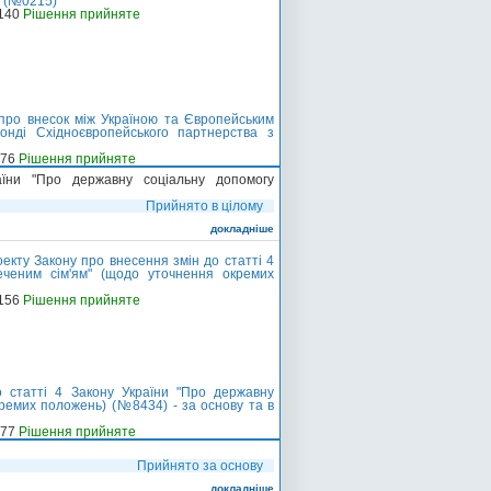
я (№0215)
-140
Рішення прийняте
про внесок між Україною та Європейським
Фонді Східноєвропейського партнерства з
-76
Рішення прийняте
їни "Про державну соціальну допомогу
Прийнято в цілому
докладніше
кту Закону про внесення змін до статті 4
еченим сім'ям" (щодо уточнення окремих
-156
Рішення прийняте
 статті 4 Закону України "Про державну
ремих положень) (№8434) - за основу та в
-77
Рішення прийняте
Прийнято за основу
докладніше