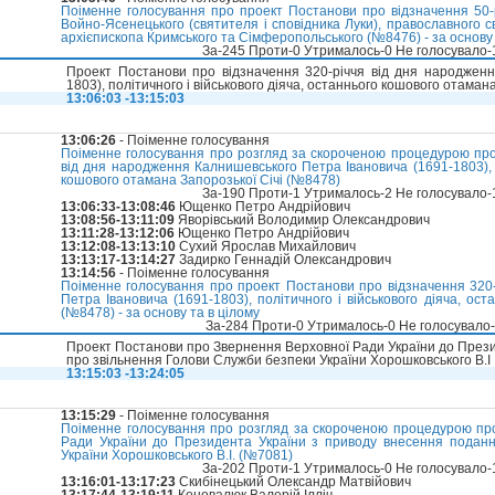
Поіменне голосування про проект Постанови про відзначення 50-
Войно-Ясенецького (святителя і сповідника Луки), православного свя
архієпископа Кримського та Сімферопольського (№8476) - за основу 
За-245 Проти-0 Утрималось-0 Не голосувало
Проект Постанови про відзначення 320-річчя від дня народженн
1803), політичного і військового діяча, останнього кошового отамана
13:06:03 -13:15:03
13:06:26
- Поіменне голосування
Поіменне голосування про розгляд за скороченою процедурою про
від дня народження Калнишевського Петра Івановича (1691-1803), п
кошового отамана Запорозької Січі (№8478)
За-190 Проти-1 Утрималось-2 Не голосувало
13:06:33-13:08:46
Ющенко Петро Андрійович
13:08:56-13:11:09
Яворівський Володимир Олександрович
13:11:28-13:12:06
Ющенко Петро Андрійович
13:12:08-13:13:10
Сухий Ярослав Михайлович
13:13:17-13:14:27
Задирко Геннадій Олександрович
13:14:56
- Поіменне голосування
Поіменне голосування про проект Постанови про відзначення 320
Петра Івановича (1691-1803), політичного і військового діяча, ос
(№8478) - за основу та в цілому
За-284 Проти-0 Утрималось-0 Не голосувало
Проект Постанови про Звернення Верховної Ради України до Прези
про звільнення Голови Служби безпеки України Хорошковського В.І
13:15:03 -13:24:05
13:15:29
- Поіменне голосування
Поіменне голосування про розгляд за скороченою процедурою пр
Ради України до Президента України з приводу внесення подан
України Хорошковського В.І. (№7081)
За-202 Проти-1 Утрималось-0 Не голосувало
13:16:01-13:17:23
Скибінецький Олександр Матвійович