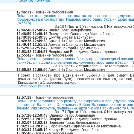
12:46:05 -12:56:55
12:46:31
- Поіменне голосування
Поіменне голосування про розгляд за скороченою процедурою 
грошово-кредитної політики Національного банку України щодо від
(№6575)
За-194 Проти-1 Утрималось-0 Не голосувало
12:46:40-12:48:47
Ляшко Олег Валерійович
12:48:59-12:49:16
Пеклушенко Олександр Миколайович
12:49:30-12:49:36
Шкутяк Зіновій Васильович
12:49:36-12:49:38
Аржевітін Станіслав Михайлович
12:49:44-12:51:52
Аржевітін Станіслав Михайлович
12:52:02-12:53:42
Смітюх Григорій Євдокимович
12:53:48-12:54:57
Яворівський Володимир Олександрович
12:55:42
- Поіменне голосування
Поіменне голосування про проект Закону про першочергові заходи
банку України щодо відновлення економічного зростання в Україні (
За-16 Проти-2 Утрималось-0 Не голосувало-3
12:55:52-12:56:50
Аржевітін Станіслав Михайлович
Проект Постанови про відзначення 50-річчя з дня смерті Ва
(святителя і сповідника Луки), православного святого, вченого,
Кримського та Сімферопольського
12:56:55 -13:06:03
12:57:18
- Поіменне голосування
Поіменне голосування про розгляд за скороченою процедурою прое
дня смерті Валентина Феліксовича Войно-Ясенецького (святителя і
вченого, лікаря-хірурга, подвижника, архієпископа Кримського та С
За-171 Проти-1 Утрималось-0 Не голосувало
12:57:26-12:59:43
Ющенко Петро Андрійович
12:59:52-13:01:38
Яворівський Володимир Олександрович
13:02:07-13:02:13
Чорновіл Тарас Вячеславович
13:02:13-13:03:32
Сорочинська-Кириленко Раїса Миколаївна
13:03:34-13:05:19
Карпук Володимир Георгійович
13:05:46
- Поіменне голосування