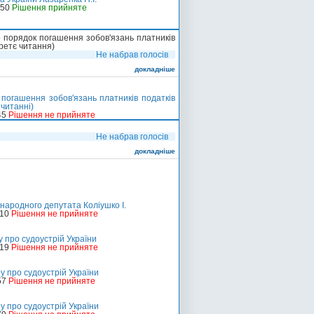
-50
Рішення прийняте
о порядок погашення зобов'язань платників
ретє читання)
Не набрав голосів
докладніше
 погашення зобов'язань платників податків
читанні)
45
Рішення не прийняте
Не набрав голосів
докладніше
 народного депутата Коліушко І.
210
Рішення не прийняте
 про судоустрій України
219
Рішення не прийняте
у про судоустрій України
57
Рішення не прийняте
у про судоустрій України