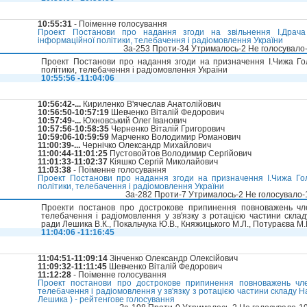
10:55:31
- Поіменне голосування
Проект Постанови про надання згоди на звільнення І.Драча
інформаційної політики, телебачення і радіомовлення України
За-253 Проти-34 Утрималось-2 Не голосувало
Проект Постанови про надання згоди на призначення І.Чижа Го
політики, телебачення і радіомовлення України
10:55:56 -11:04:06
10:56:42-...
Кириленко В'ячеслав Анатолійович
10:56:50-10:57:19
Шевченко Віталій Федорович
10:57:49-...
Юхновський Олег Іванович
10:57:56-10:58:35
Черненко Віталій Григорович
10:59:06-10:59:59
Марченко Володимир Романович
11:00:39-...
Чернічко Олександр Михайлович
11:00:44-11:01:25
Пустовойтов Володимир Сергійович
11:01:33-11:02:37
Кіяшко Сергій Миколайович
11:03:38
- Поіменне голосування
Проект Постанови про надання згоди на призначення І.Чижа Го
політики, телебачення і радіомовлення України
За-282 Проти-7 Утрималось-2 Не голосувало
Проекти постанов про дострокове припинення повноважень чле
телебачення і радіомовлення у зв'язку з ротацією частини склад
ради Лешика В.К., Покальчука Ю.В., Княжицького М.Л., Потураєва М.Р
11:04:06 -11:16:45
11:04:51-11:09:14
Зінченко Олександр Олексійович
11:09:32-11:11:45
Шевченко Віталій Федорович
11:12:28
- Поіменне голосування
Проект постанови про дострокове припинення повноважень чле
телебачення і радіомовлення у зв'язку з ротацією частини складу 
Лешика ) - рейтенгове голосування