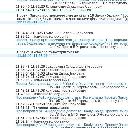
За-337 Проти-0 Утрималось-1 Не голосувало
11:30:40-11:31:20
Єльяшкевич Олександр Сергійович
11:31:54-11:32:30
Крючков Георгій Корнійович
Проект Закону про внесення змін до статті 18 Закону України "Пр
податків перед бюджетними та державними цільовими фондами" (т
11:32:48 -11:35:40
11:34:49-11:34:53
Альошин Валерій Борисович
11:35:12
- Поіменне голосування
Проект Закону про внесення змін до Закону України "Про порядок
перед бюджетами та державними цільовими фондами" - у (третьому 
За-147 Проти-5 Утрималось-1 Не голосувало-2
D
Проект Закону про судоустрій України
11:35:40 -11:58:19
11:35:48-11:36:26
Задорожній Олександр Вікторович
11:36:32-11:37:30
Коліушко Ігор Борисович
11:38:54-11:40:03
Шишкін Віктор Іванович
11:47:04-11:47:47
Коліушко Ігор Борисович
11:48:10
- Поіменне голосування
Проект Закону про судоустрій України (друге читання) - з поправкою
За-103 Проти-76 Утрималось-1 Не голосувало-
11:48:18-11:49:08
Коліушко Ігор Борисович
11:49:30
- Поіменне голосування
Про поправку №18 народного депутата І.Коліушка до Проекту Закону
За-105 Проти-66 Утрималось-0 Не голосувало-
11:49:37-11:50:50
Коліушко Ігор Борисович
11:51:11
- Поіменне голосування
Про поправку № 24 народного депутата І.Коліушко до Проекту Закон
За-73 Проти-57 Утрималось-0 Не голосувало-2
11:51:19-11:52:06
Коліушко Ігор Борисович
11:52:24
- Поіменне голосування
Про поправку № 26 народного депутата І.Коліушка до Проекту Закон