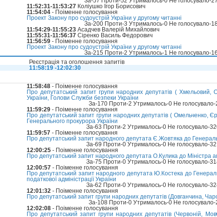
За-57 Проти-52 Утрималось-0 Не голосувало-2
11:52:31-11:53:27
Коліушко Ігор Борисович
11:54:04
- Поіменне голосування
Проект Закону про судоустрій України у другому читанні
За-200 Проти-3 Утрималось-0 Не голосувало-1
11:54:29-11:55:23
Асадчев Валерій Михайлович
11:55:31-11:56:37
Сіренко Василь Федорович
11:56:59
- Поіменне голосування
Проект Закону про судоустрій України у другому читанні
За-215 Проти-2 Утрималось-1 Не голосувало-1
Реєстрація та оголошення запитів
11:58:19 -12:02:30
11:58:48
- Поіменне голосування
Про депутатський запит групи народних депутатів ( Хмельовий, О
України, Голови Служби безпеки України
За-170 Проти-2 Утрималось-0 Не голосувало
11:59:29
- Поіменне голосування
Про депутатський запит групи народних депутатів ( Омельченко, Єрм
Генерального прокурора України
За-63 Проти-2 Утрималось-0 Не голосувало-3
11:59:57
- Поіменне голосування
Про депутатський запит народного депутата Є.Жовтяка до Генераль
За-69 Проти-0 Утрималось-0 Не голосувало-3
12:00:25
- Поіменне голосування
Про депутатський запит народного депутата О.Кулика до Міністра аг
За-75 Проти-0 Утрималось-0 Не голосувало-3
12:00:57
- Поіменне голосування
Про депутатський запит народного депутата Ю.Костека до Генерал
податкової адміністрації України
За-62 Проти-0 Утрималось-0 Не голосувало-3
12:01:32
- Поіменне голосування
Про депутатський запит групи народних депутатів (Довганчина, Чар
За-108 Проти-0 Утрималось-0 Не голосувало
12:02:08
- Поіменне голосування
Про депутатський запит групи народних депутатів (Червоній, Мов