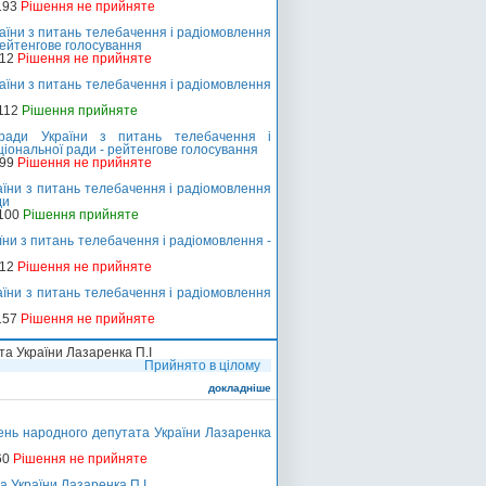
193
Рішення не прийняте
аїни з питань телебачення і радіомовлення
 рейтенгове голосування
212
Рішення не прийняте
аїни з питань телебачення і радіомовлення
-112
Рішення прийняте
ради України з питань телебачення і
ціональної ради - рейтенгове голосування
199
Рішення не прийняте
їни з питань телебачення і радіомовлення
ди
-100
Рішення прийняте
ни з питань телебачення і радіомовлення -
212
Рішення не прийняте
їни з питань телебачення і радіомовлення
157
Рішення не прийняте
а України Лазаренка П.І
Прийнято в цілому
докладніше
нь народного депутата України Лазаренка
60
Рішення не прийняте
 України Лазаренка П.І.