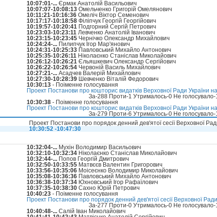
10:07:01-...
Єрмак Анатолій Васильович
10:07:07-10:08:13
Омельченко Григорій Омелянович
10:11:21-10:16:36
Омеліч Віктор Семенович
10:17:17-10:18:58
Філіпчук Георгій Георгійович
10:19:57-10:20:41
Подгорний Сергій Петрович
10:23:03-10:23:11
Левченко Анатолій Іванович
10:23:15-10:23:45
Чернічко Олександр Михайлович
10:24:24-...
Пилипчук Ігор Мар'янович
10:24:31-10:25:33
Павловський Михайло Антонович
10:25:35-10:26:11
Ніколаєнко Станіслав Миколайович
10:26:12-10:26:21
Єльяшкевич Олександр Сергійович
10:26:22-10:26:54
Червоній Василь Михайлович
10:27:21-...
Асадчев Валерій Михайлович
10:27:30-10:28:39
Шевченко Віталій Федорович
10:30:13
- Поіменне голосування
Проект Постанови про кошторис видатків Верховної Ради України на 
За-288 Проти-1 Утрималось-0 Не голосувало
10:30:38
- Поіменне голосування
Проект Постанови про кошторис видатків Верховної Ради України на 2
За-279 Проти-6 Утрималось-0 Не голосувало
Проект Постанови про порядок денний дев'ятої сесії Верховної Рад
10:30:52 -10:47:30
10:32:04-...
Мухін Володимир Васильович
10:32:10-10:32:34
Ніколаєнко Станіслав Миколайович
10:32:44-...
Попов Георгій Дмитрович
10:32:50-10:33:55
Матвєєв Валентин Григорович
10:33:56-10:35:06
Моісеєнко Володимир Миколайович
10:35:08-10:36:36
Павловський Михайло Антонович
10:36:38-10:37:34
Юхновський Ігор Рафаїлович
10:37:35-10:38:30
Сахно Юрій Петрович
10:40:23
- Поіменне голосування
Проект Постанови про порядок денний дев'ятої сесії Верховної Ради 
За-277 Проти-0 Утрималось-0 Не голосувало
10:40:48-...
Салій Іван Миколайович