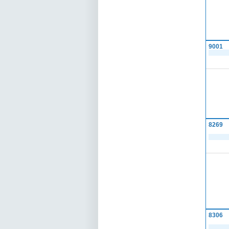
9001
8269
8306