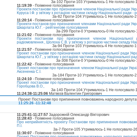
За-102 Проти-103 Утрималось-1 Не голосувало-
11:19:39
- Поіменне голосування
Проекти постанови про призначення членом Національної ради Укр
Куруса І.Ф. у зв'язку з ротацією частини складу Національної ради -
За-82 Проти-104 Утрималось-1 Не голосувало-
11:20:14
- Поіменне голосування
Проекти постанов про призначення членами Національної ради Укр
Шкарлата Ю.Г. - рейтенгове голосування
За-299 Проти-0 Утрималось-0 Не голосувало
11:21:02
- Поіменне голосування
Проекти постанови про призначення членом Національної 
радіомовлення., Шолоха С.В. у зв'язку з ротацією частини складу На
За-94 Проти-103 Утрималось-4 Не голосувало-
11:21:57
- Поіменне голосування
Проект постанови про призначення членом Національної ради Укра
Шкарлата Ю.Г., у зв'язку з ротацією частини складу Національної ра
За-308 Проти-0 Утрималось-0 Не голосувало
11:22:42
- Поіменне голосування
Проект постанови про призначення членом Національної ради Украї
Аксененка С.І.
За-184 Проти-10 Утрималось-1 Не голосувало-
11:24:10
- Поіменне голосування
Проект постанови про призначення членом Національної ради Укра
Горобцова В.О.,
За-140 Проти-104 Утрималось-1 Не голосувало-
11:24:38-11:25:06
Матвєєв Валентин Григорович
Проект Постанови про припинення повноважень народного депутат
11:25:26 -11:32:48
11:25:41-11:27:57
Задорожній Олександр Вікторович
11:28:43
- Поіменне голосування
Про неприйнятність проекту Постанови про припинення повноваже
П.І.
За-7 Проти-105 Утрималось-1 Не голосувало-2
11:30:07
- Поіменне голосування
Проект Постанови про припинення повноважень народного депутата