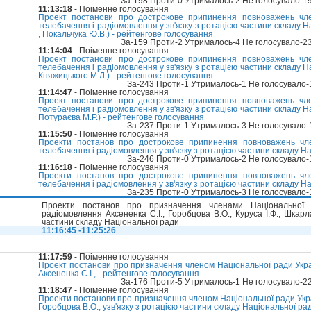
За-198 Проти-0 Утрималось-2 Не голосувало-1
11:13:18
- Поіменне голосування
Проект постанови про дострокове припинення повноважень чле
телебачення і радіомовлення у зв'язку з ротацією частини складу 
, Покальчука Ю.В.) - рейтенгове голосування
За-159 Проти-2 Утрималось-4 Не голосувало-2
11:14:04
- Поіменне голосування
Проект постанови про дострокове припинення повноважень чле
телебачення і радіомовлення у зв'язку з ротацією частини складу 
Княжицького М.Л.) - рейтенгове голосування
За-243 Проти-1 Утрималось-1 Не голосувало
11:14:47
- Поіменне голосування
Проект постанови про дострокове припинення повноважень чле
телебачення і радіомовлення у зв'язку з ротацією частини складу 
Потураєва М.Р.) - рейтенгове голосування
За-237 Проти-1 Утрималось-3 Не голосувало
11:15:50
- Поіменне голосування
Проекти постанов про дострокове припинення повноважень чле
телебачення і радіомовлення у зв'язку з ротацією частини складу На
За-246 Проти-0 Утрималось-2 Не голосувало
11:16:18
- Поіменне голосування
Проекти постанов про дострокове припинення повноважень чле
телебачення і радіомовлення у зв'язку з ротацією частини складу На
За-235 Проти-0 Утрималось-3 Не голосувало
Проекти постанов про призначення членами Національної 
радіомовлення Аксененка С.І., Горобцова В.О., Куруса І.Ф., Шкарл
частини складу Національної ради
11:16:45 -11:25:26
11:17:59
- Поіменне голосування
Проект постанови про призначення членом Національної ради Укра
Аксененка С.І., - рейтенгове голосування
За-176 Проти-5 Утрималось-1 Не голосувало-2
11:18:47
- Поіменне голосування
Проекти постанови про призначення членом Національної ради Укр
Горобцова В.О., узв'язку з ротацією частини складу Національної ра