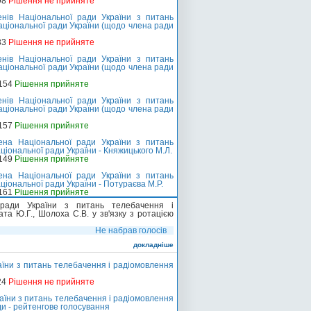
98
Рішення не прийняте
нів Національної ради України з питань
Національної ради України (щодо члена ради
33
Рішення не прийняте
нів Національної ради України з питань
Національної ради України (щодо члена ради
-154
Рішення прийняте
нів Національної ради України з питань
Національної ради України (щодо члена ради
-157
Рішення прийняте
на Національної ради України з питань
ціональної ради України - Княжицького М.Л.
-149
Рішення прийняте
на Національної ради України з питань
ціональної ради України - Потураєва М.Р.
-161
Рішення прийняте
ради України з питань телебачення і
ата Ю.Г., Шолоха С.В. у зв'язку з ротацією
Не набрав голосів
докладніше
їни з питань телебачення і радіомовлення
24
Рішення не прийняте
аїни з питань телебачення і радіомовлення
ди - рейтенгове голосування