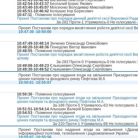
10:41:41-10:42:43
Матвієнко Анатолій Сергійович
10:42:54-10:43:37
Беспалий Борис Якович
10:43:40-10:45:07
Моісеєнко Володимир Миколайович
10:45:51-10:46:42
Коліушко Ігор Борисович
10:47:11
- Поіменне голосування
Проект Постанови про порядок денний дев'ятої сесії Верховної Ради 
За-282 Проти-1 Утрималось-0 Не голосувало
Проект Постанови про порядок висвітлення роботи дев'ятої сесії В
10:47:30 -10:50:00
10:47:49-10:48:14
Зінченко Олександр Олексійович
10:48:20-10:48:36
Понеділко Віктор Іванович
10:48:55
- Поіменне голосування
Проект Постанови про порядок висвітлення роботи дев'ятої сесії Вер
цілому
За-283 Проти-0 Утрималось-0 Не голосувало
10:49:08-10:49:23
Єльяшкевич Олександр Сергійович
10:49:30-10:49:52
Єльяшкевич Олександр Сергійович
Проект Постанови про надання згоди на звільнення Президентом У
цінних паперів та фондового ринку Пефтієва М.А
10:50:01 -10:55:07
10:50:30
- Поіменне голосування
Проект Постанови про надання згоди на звільнення Президентом У
цінних паперів та фондового ринку Пефтієва М.А.
За-186 Проти-5 Утрималось-63 Не голосувало-
10:51:51-10:54:14
Альошин Валерій Борисович
10:54:53
- Поіменне голосування
Проект Постанови про надання згоди на звільнення Президентом У
цінних паперів та фондового ринку Пефтієва М.А.
За-220 Проти-1 Утрималось-68 Не голосувало-
Проект Постанови про надання згоди на звільнення І.Драч
інформаційної політики, телебачення і радіомовлення України
10:55:07 -10:55:56