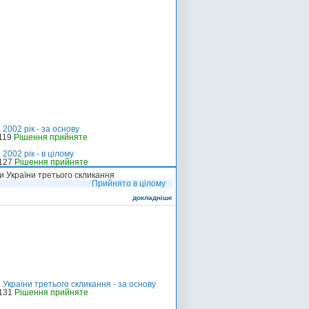
2002 рік - за основу
-119
Рішення прийняте
002 рік - в цілому
-127
Рішення прийняте
и України третього скликання
Прийнято в цілому
докладніше
України третього скликання - за основу
-131
Рішення прийняте