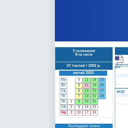
3 скликання
9-та сесія
Зберегти
07 /лютий / 2002 р.
RTF
лютий 2002
Пн
4
11
18
25
Вт
5
12
19
26
Ср
6
13
20
27
9038
Чт
7
14
21
28
Пт
1
8
15
22
Сб
2
9
16
23
Нд
3
10
17
24
Календарні плани