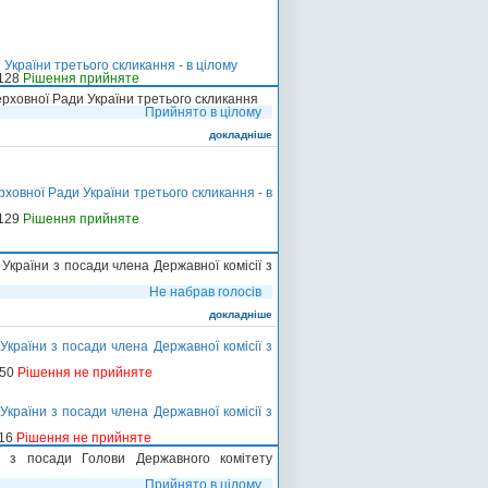
України третього скликання - в цілому
-128
Рішення прийняте
ерховної Ради України третього скликання
Прийнято в цілому
докладніше
ховної Ради України третього скликання - в
-129
Рішення прийняте
країни з посади члена Державної комісії з
Не набрав голосів
докладніше
країни з посади члена Державної комісії з
150
Рішення не прийняте
країни з посади члена Державної комісії з
116
Рішення не прийняте
а з посади Голови Державного комітету
Прийнято в цілому