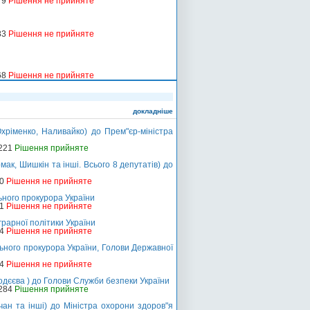
79
Рішення не прийняте
83
Рішення не прийняте
68
Рішення не прийняте
докладніше
хріменко, Наливайко) до Прем"єр-міністра
-221
Рішення прийняте
ак, Шишкін та інші. Всього 8 депутатів) до
20
Рішення не прийняте
ного прокурора України
21
Рішення не прийняте
рарної політики України
14
Рішення не прийняте
ьного прокурора України, Голови Державної
24
Рішення не прийняте
одєєва ) до Голови Служби безпеки України
-284
Рішення прийняте
чан та інші) до Міністра охорони здоров"я