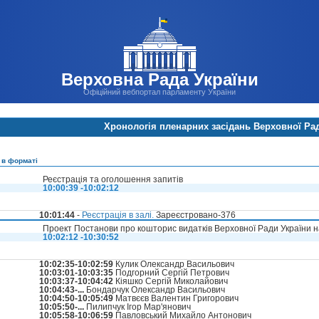
Верховна Рада України
Офіційний вебпортал парламенту України
Хронологія пленарних засідань Верховної Ра
 в форматі
Реєстрація та оголошення запитів
10:00:39 -10:02:12
10:01:44
-
Реєстрація в залі.
Зареєстровано-376
Проект Постанови про кошторис видатків Верховної Ради України н
10:02:12 -10:30:52
10:02:35-10:02:59
Кулик Олександр Васильович
10:03:01-10:03:35
Подгорний Сергій Петрович
10:03:37-10:04:42
Кіяшко Сергій Миколайович
10:04:43-...
Бондарчук Олександр Васильович
10:04:50-10:05:49
Матвєєв Валентин Григорович
10:05:50-...
Пилипчук Ігор Мар'янович
10:05:58-10:06:59
Павловський Михайло Антонович