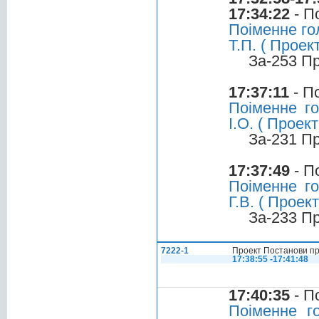
17:34:22
- П
Поіменне го
Т.П. ( Прое
За-253 П
17:37:11
- П
Поіменне г
І.О. ( Прое
За-231 П
17:37:49
- П
Поіменне г
Г.В. ( Прое
За-233 П
7222-1
Проект Постанови пр
17:38:55 -17:41:48
17:40:35
- П
Поіменне г