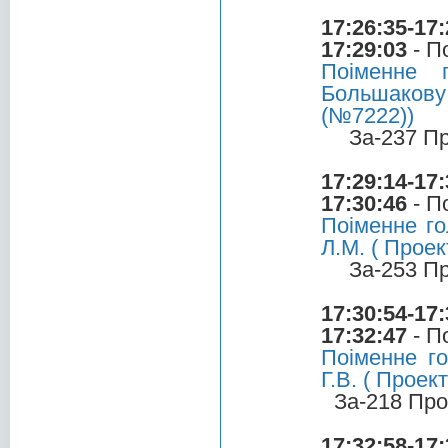
17:26:35-17:
17:29:03
- П
Поіменне 
Большакову
(№7222))
За-237 П
17:29:14-17:
17:30:46
- П
Поіменне го
Л.М. ( Прое
За-253 П
17:30:54-17:
17:32:47
- П
Поіменне г
Г.В. ( Прое
За-218 Про
17:32:58-17: