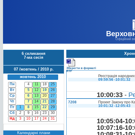
Верховн
Офіційний в
6 скликання
Хроно
7-ма сесія
Зберегти в форматі
07 /жовтень / 2010 р.
RTF
Реєстрація народних 
жовтень 2010
09:59:56 -10:01:32
Пн
4
11
18
25
Вт
5
12
19
26
10:00:33
-
Ре
Ср
6
13
20
27
Чт
7
14
21
28
7208
Проект Закону про Ка
10:01:32 -12:05:43
Пт
1
8
15
22
29
Сб
2
9
16
23
30
Нд
3
10
17
24
31
10:05:04-10:
10:07:16-10:
Календарні плани
10:08:31-10: