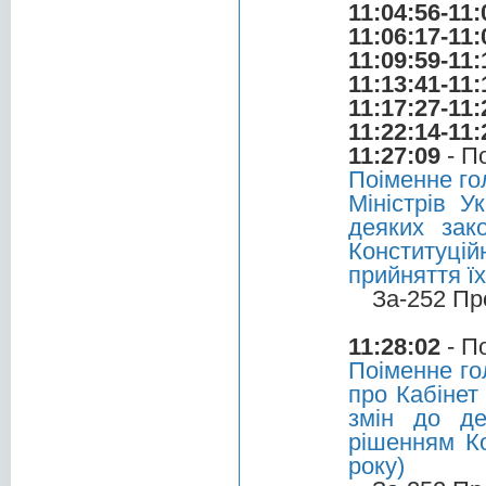
11:04:56-11:
11:06:17-11:
11:09:59-11:
11:13:41-11:
11:17:27-11:
11:22:14-11:
11:27:09
- П
Поіменне го
Міністрів У
деяких зак
Конституцій
прийняття їх
За-252 Пр
11:28:02
- П
Поіменне го
про Кабінет
змін до де
рішенням Ко
року)