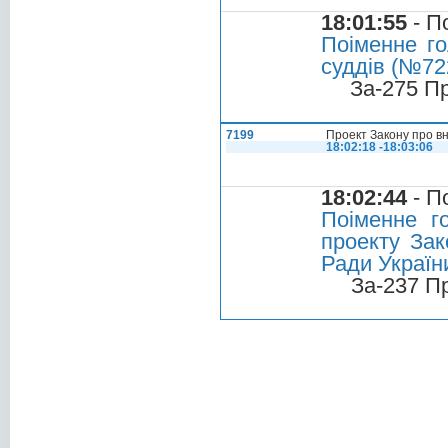
18:01:55
- П
Поіменне го
суддів (№722
За-275 П
7199
Проект Закону про в
18:02:18 -18:03:06
18:02:44
- П
Поіменне г
проекту Зак
Ради Україн
За-237 П