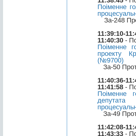
11:38:45
- П
Поіменне го
процесуальн
За-248 Пр
11:39:10-11:
11:40:30
- П
Поіменне 
проекту Кр
(№9700)
За-50 Про
11:40:36-11:
11:41:58
- П
Поіменне 
депутата
процесуальн
За-49 Про
11:42:08-11:
11:43:33
- П