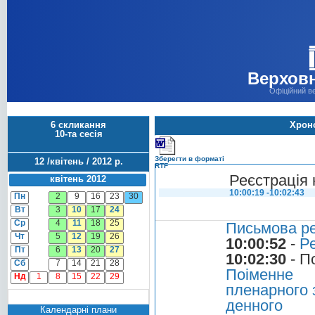
Верховн
Офіційний в
6 скликання
Хроно
10-та сесія
Зберегти в форматі
12 /квітень / 2012 р.
RTF
Реєстрація 
квітень 2012
10:00:19 -10:02:43
Пн
2
9
16
23
30
Вт
3
10
17
24
Ср
4
11
18
25
Письмова ре
Чт
5
12
19
26
10:00:52
-
Ре
Пт
6
13
20
27
10:02:30
- П
Сб
7
14
21
28
Поіменне 
Нд
1
8
15
22
29
пленарного 
денного
Календарні плани