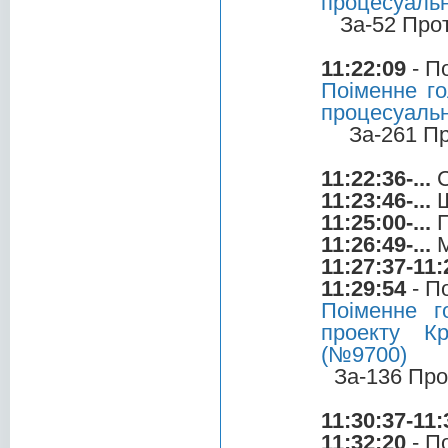
процесуальн
За-52 Про
11:22:09
- П
Поіменне го
процесуальн
За-261 П
11:22:36-...
С
11:23:46-...
Ш
11:25:00-...
П
11:26:49-...
М
11:27:37-11:
11:29:54
- П
Поіменне 
проекту Кр
(№9700)
За-136 Про
11:30:37-11:
11:32:20
- П