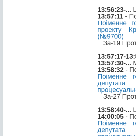
13:56:23-...
Ш
13:57:11
- П
Поіменне 
проекту Кр
(№9700)
За-19 Про
13:57:17-13:
13:57:30-...
М
13:58:32
- П
Поіменне 
депутата 
процесуальн
За-27 Про
13:58:40-...
Ш
14:00:05
- П
Поіменне 
депутата