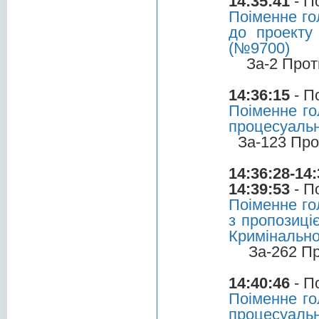
14:35:41
- П
Поіменне г
до проекту
(№9700)
За-2 Прот
14:36:15
- П
Поіменне го
процесуальн
За-123 Про
14:36:28-14:
14:39:53
- П
Поіменне г
з пропозиці
Кримінально
За-262 П
14:40:46
- П
Поіменне го
процесуальн