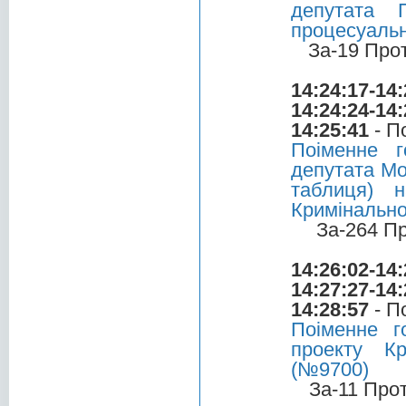
депутата 
процесуальн
За-19 Про
14:24:17-14:
14:24:24-14:
14:25:41
- П
Поіменне 
депутата Мо
таблиця) 
Кримінально
За-264 П
14:26:02-14:
14:27:27-14:
14:28:57
- П
Поіменне 
проекту Кр
(№9700)
За-11 Про