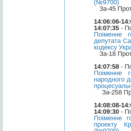
(№9700)
За-45 Про
14:06:06-14:
14:07:35
- П
Поіменне 
депутата Са
кодексу Укр
За-18 Про
14:07:58
- П
Поіменне 
народного д
процесуальн
За-258 П
14:08:08-14:
14:09:30
- П
Поіменне 
проекту Кр
(№9700)