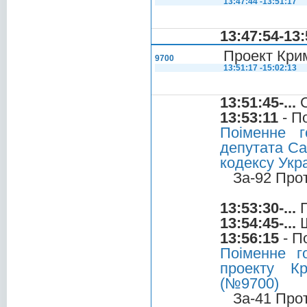
13:47:44 -13:51:17
13:47:54-13:
Проект Крим
9700
13:51:17 -15:02:13
13:51:45-...
С
13:53:11
- П
Поіменне 
депутата Са
кодексу Укр
За-92 Про
13:53:30-...
П
13:54:45-...
Ш
13:56:15
- П
Поіменне 
проекту Кр
(№9700)
За-41 Про