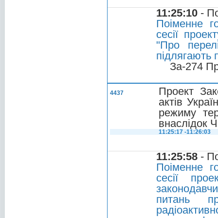
11:25:10
- П
Поіменне г
сесії проек
"Про перел
підлягають 
За-274 П
Проект Зак
4437
актів Укра
режиму тер
внаслідок 
11:25:17 -11:26:03
11:25:58
- П
Поіменне г
сесії про
законодавч
питань п
радіоактив