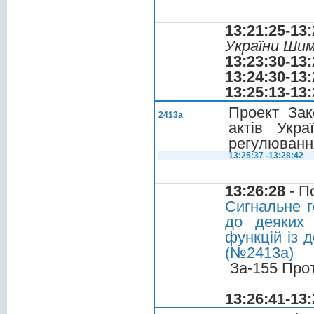
13:21:25-13:
України Ши
13:23:30-13:
13:24:30-13:
13:25:13-13:
Проект Зак
2413а
актів Укра
регулювання
13:25:37 -13:28:42
13:26:28
- П
Сигнальне г
до деяких 
функцій із 
(№2413а)
За-155 Про
13:26:41-13: