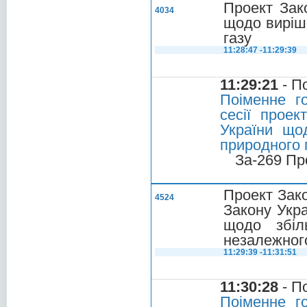
Проект Зак
4034
щодо виріш
газу
11:28:47 -11:29:39
11:29:21
- П
Поіменне г
сесії проек
України що
природного 
За-269 Пр
Проект Зак
4524
Закону Укр
щодо збіл
незалежног
11:29:39 -11:31:51
11:30:28
- П
Поіменне г