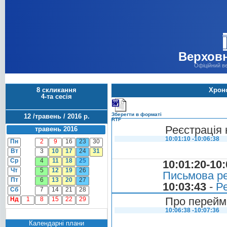
Верховн
Офіційний в
8 скликання
Хроно
4-та сесія
Зберегти в форматі
12 /травень / 2016 р.
RTF
Реєстрація 
травень 2016
10:01:10 -10:06:38
Пн
2
9
16
23
30
Вт
3
10
17
24
31
Ср
4
11
18
25
10:01:20-10:
Чт
5
12
19
26
Письмова ре
Пт
6
13
20
27
10:03:43
-
Ре
Сб
7
14
21
28
Про перейме
Нд
1
8
15
22
29
10:06:38 -10:07:36
Календарні плани