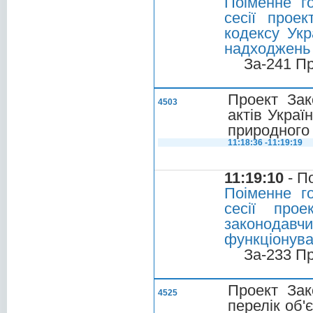
Поіменне г
сесії прое
кодексу Укр
надходжень
За-241 П
Проект Зак
4503
актів Укра
природного 
11:18:36 -11:19:19
11:19:10
- П
Поіменне г
сесії про
законодав
функціонува
За-233 П
Проект Зак
4525
перелік об'