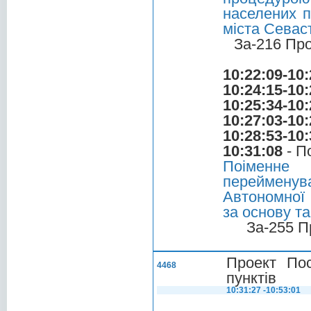
населених п
міста Севас
За-216 Пр
10:22:09-10:
10:24:15-10:
10:25:34-10:
10:27:03-10:
10:28:53-10:
10:31:08
- П
Поіменне
перейменув
Автономної 
за основу та
За-255 П
Проект По
4468
пунктів
10:31:27 -10:53:01