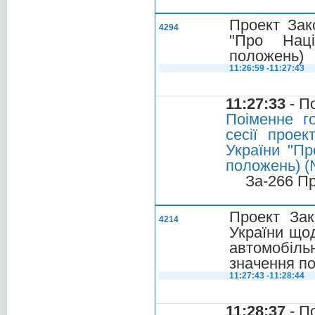
Проект Зак
4294
"Про Наці
положень)
11:26:59 -11:27:43
11:27:33
- П
Поіменне г
сесії прое
України "Пр
положень) 
За-266 П
Проект Зак
4214
України щод
автомобіль
значення по
11:27:43 -11:28:44
11:28:37
- П