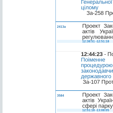
Генеральної
цілому
За-258 Пр
Проект Зак
2413а
актів Укра
регулювання
12:38:51 -12:51:18
12:44:23
- П
Поіменне 
процедурою
законодавч
державного 
За-107 Про
Проект Зак
3584
актів Укра
сфері парку
12:51:18 -13:08:05