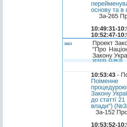
перейменув
основу та в
За-265 П
10:49:31-10:
10:52:47-10:
Проект Зако
3863
"Про Націон
Закону Укра
10:53:01 -11:06:31
10:53:43
- П
Поіменне 
процедурою 
Закону Укра
до статті 21
влади") (№3
За-152 Пр
10:53:52-10: