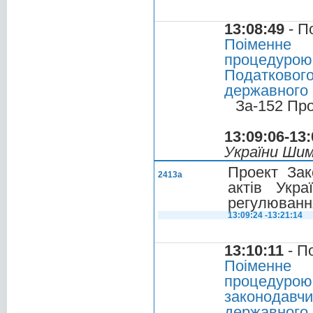
13:08:49
- П
Поіменне 
процедуро
Податкового
державного 
За-152 Пр
13:09:06-13:
України Ши
Проект Зак
2413а
актів Укра
регулювання
13:09:24 -13:21:14
13:10:11
- П
Поіменне 
процедурою
законодавч
державного 