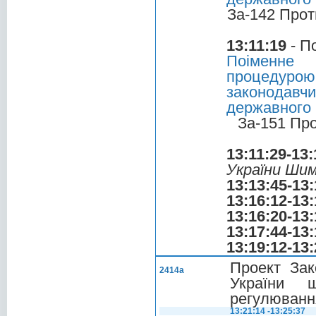
За-142 Прот
13:11:19
- П
Поіменне 
процедурою
законодавч
державного 
За-151 Пр
13:11:29-13:
України Ши
13:13:45-13:
13:16:12-13:
13:16:20-13:
13:17:44-13:
13:19:12-13:
Проект Зак
2414а
України 
регулювання
13:21:14 -13:25:37