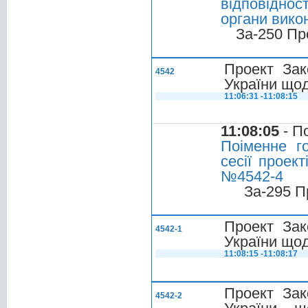
відповіднос
органи викон
За-250 Пр
Проект Зак
4542
України щод
11:06:31 -11:08:15
11:08:05
- П
Поіменне г
сесії проек
№4542-4
За-295 П
Проект Зак
4542-1
України щод
11:08:15 -11:08:17
Проект Зак
4542-2