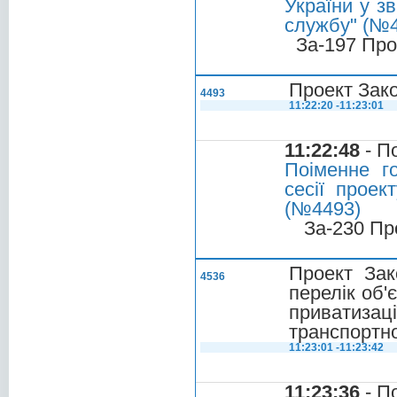
України у з
службу" (№
За-197 Про
Проект Зако
4493
11:22:20 -11:23:01
11:22:48
- П
Поіменне г
сесії проек
(№4493)
За-230 Пр
Проект Зак
4536
перелік об'
приватизаці
транспортно
11:23:01 -11:23:42
11:23:36
- П