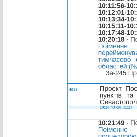
10:11:56-10:
10:12:01-10:
10:13:34-10:
10:15:11-10:
10:17:48-10:
10:20:18
- П
Поіменне
перейменув
тимчасово 
областей (№
За-245 Пр
Проект Пос
4087
пунктів та
Севастопол
10:20:43 -10:31:27
10:21:49
- П
Поіменне 
процедурою