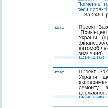
Поіменне г
сесії проек
За-246 П
Проект Зак
4214-1
"Прикінцев
України (
фінансовог
автомобіль
значення)
11:28:44 -11:28:45
Проект Зак
4214-2
України щ
експериме
ремонту а
державного
11:28:45 -11:28:47