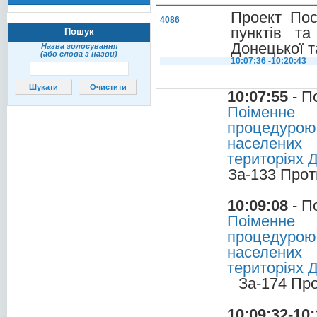
Проект Пос
4086
пунктів та
Пошук
Донецької т
Назва голосування
(або слова з назви)
10:07:36 -10:20:43
10:07:55
- П
Поіменне 
процедурою
населених 
територіях 
За-133 Прот
10:09:08
- П
Поіменне 
процедурою
населених 
територіях 
За-174 Пр
10:09:32-10: