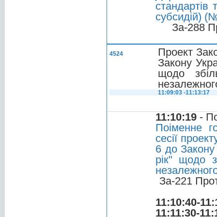
стандартів 
субсидій) (
За-288 П
Проект Зак
4524
Закону Укр
щодо збіл
незалежног
11:09:03 -11:13:17
11:10:19
- П
Поіменне г
сесії проек
6 до Закону
рік" щодо 
незалежног
За-221 Про
11:10:40-11:
11:11:30-11: