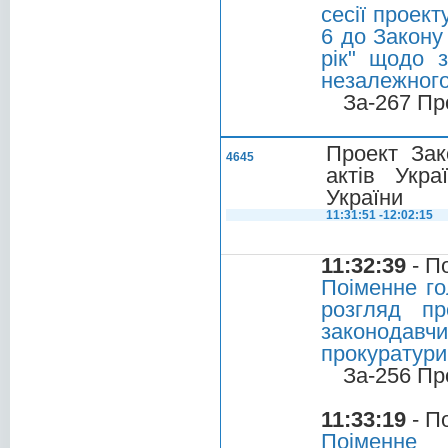
сесії проек
6 до Закону
рік" щодо 
незалежног
За-267 Пр
Проект Зак
4645
актів Укра
України
11:31:51 -12:02:15
11:32:39
- П
Поіменне го
розгляд п
законодавч
прокуратури
За-256 Пр
11:33:19
- П
Поіменне 