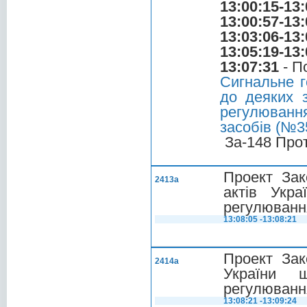
13:00:15-13:
13:00:57-13:
13:03:06-13:
13:05:19-13:
13:07:31
- П
Сигнальне г
до деяких 
регулюванн
засобів (№3
За-148 Про
Проект Зак
2413а
актів Укра
регулювання
13:08:05 -13:08:21
Проект Зак
2414а
України 
регулювання
13:08:21 -13:09:24