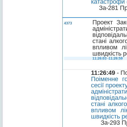
катастрофи
За-281 П
Проект Зак
4373
адмініст
відповідал
стані алког
впливом лі
швидкість р
11:26:03 -11:26:59
11:26:49
- П
Поіменне г
сесії проект
адміністр
відповідал
стані алког
впливом лі
швидкість р
За-293 П