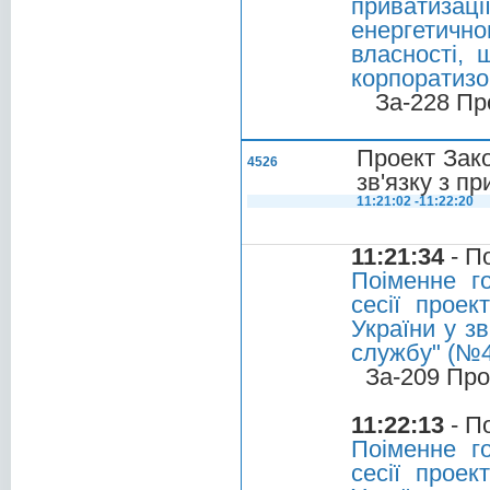
приватиза
енергетично
власності, 
корпоратизо
За-228 Пр
Проект Зако
4526
зв'язку з п
11:21:02 -11:22:20
11:21:34
- П
Поіменне г
сесії проек
України у з
службу" (№
За-209 Про
11:22:13
- П
Поіменне г
сесії проек