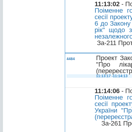
11:13:02
- П
Поіменне г
сесії проек
6 до Закону
рік" щодо 
незалежног
За-211 Про
Проект Зако
4484
"Про ліка
(перереєстр
11:13:17 -11:14:13
11:14:06
- П
Поіменне г
сесії проек
України "Пр
(перереєстра
За-261 Пр