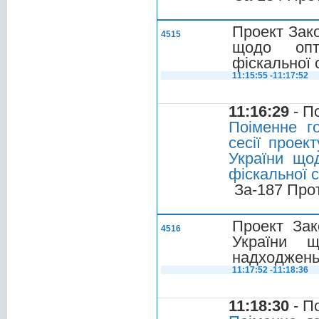
Проект Зако
4515
щодо опти
фіскальної
11:15:55 -11:17:52
11:16:29
- П
Поіменне г
сесії проек
України щод
фіскальної 
За-187 Про
Проект Зак
4516
України щ
надходжень
11:17:52 -11:18:36
11:18:30
- П