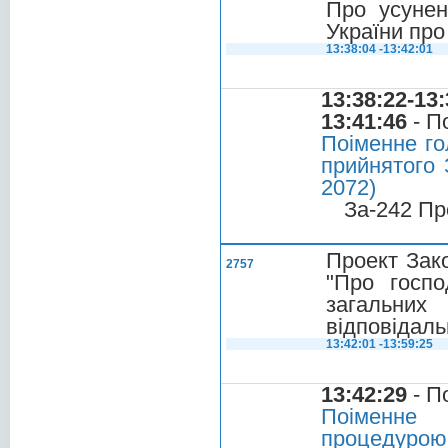
Про усунен
України про
13:38:04 -13:42:01
13:38:22-13:
13:41:46
- П
Поіменне го
прийнятого 
2072)
За-242 Пр
Проект Зако
2757
"Про госпо
загальних
відповідаль
13:42:01 -13:59:25
13:42:29
- П
Поіменне 
процедурою 