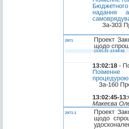
Бюджетного 
надання а
самоврядува
За-303 П
Проект Зак
2971
щодо спрощ
13:01:33 -13:04:42
13:02:18
- П
Поіменне 
процедурою 
За-160 Пр
13:02:45-13:
Макеєва Оле
Проект Зак
2971-1
щодо спрощ
удосконал