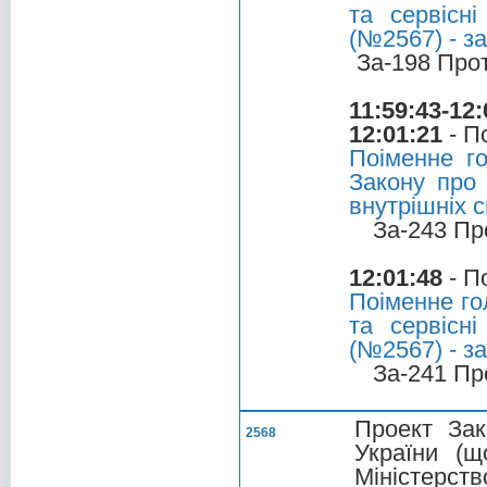
та сервісні
(№2567) - з
За-198 Про
11:59:43-12:
12:01:21
- П
Поіменне г
Закону про 
внутрішніх 
За-243 Пр
12:01:48
- П
Поіменне го
та сервісні
(№2567) - з
За-241 Пр
Проект Зак
2568
України (щ
Міністерств