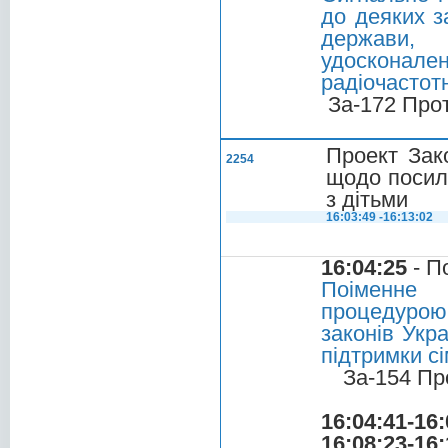
до деяких з
держави, 
удосконален
радіочастот
За-172 Про
Проект Зак
2254
щодо посиле
з дітьми
16:03:49 -16:13:02
16:04:25
- П
Поіменне 
процедурою
законів Укр
підтримки с
За-154 Пр
16:04:41-16:
16:08:23-16: