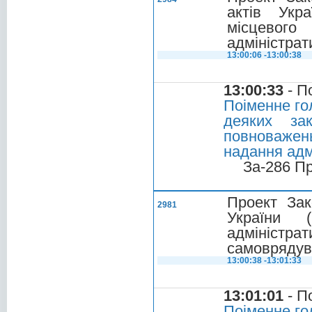
актів Укр
місцевог
адміністрат
13:00:06 -13:00:38
13:00:33
- П
Поіменне го
деяких за
повноважень
надання адм
За-286 П
Проект Зак
2981
України 
адмініст
самоврядув
13:00:38 -13:01:33
13:01:01
- П
Поіменне го