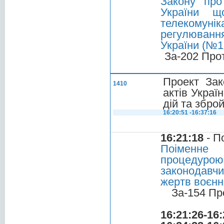
Закону про
України щ
телекомуні
регулювання
України (№1
За-202 Про
Проект Зак
1410
актів Украї
дій та збро
16:20:51 -16:37:16
16:21:18
- П
Поіменне 
процедурою
законодавчи
жертв воєнн
За-154 Пр
16:21:26-16: