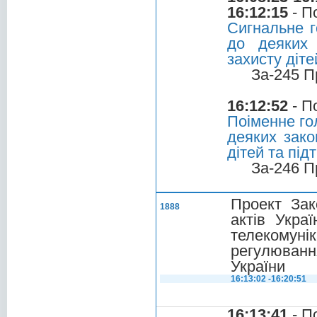
16:12:15
- П
Сигнальне г
до деяких 
захисту діте
За-245 П
16:12:52
- П
Поіменне го
деяких зако
дітей та під
За-246 П
Проект Зак
1888
актів Укра
телекомуні
регулюванн
України
16:13:02 -16:20:51
16:13:41
- П