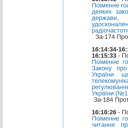
Поіменне го
деяких зако
держави, 
удосконален
радіочастот
За-174 Про
16:14:34-16:
16:15:33
- П
Поіменне г
Закону про
України щ
телекомуні
регулювання
України (№1
За-184 Про
16:16:26
- П
Поіменне г
читання п