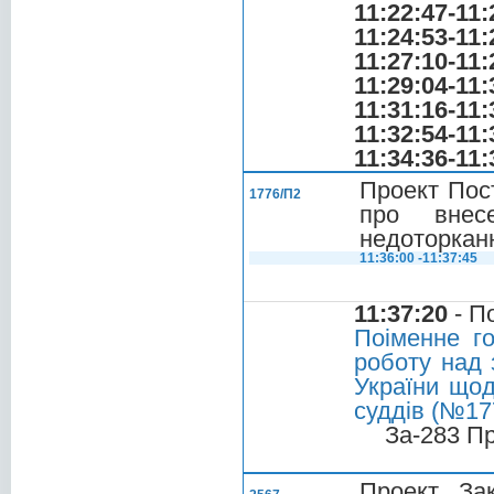
11:22:47-11:
11:24:53-11:
11:27:10-11:
11:29:04-11:
11:31:16-11:
11:32:54-11:
11:34:36-11:
Проект Пос
1776/П2
про внес
недоторканн
11:36:00 -11:37:45
11:37:20
- П
Поіменне г
роботу над 
України щод
суддів (№177
За-283 П
Проект Зак