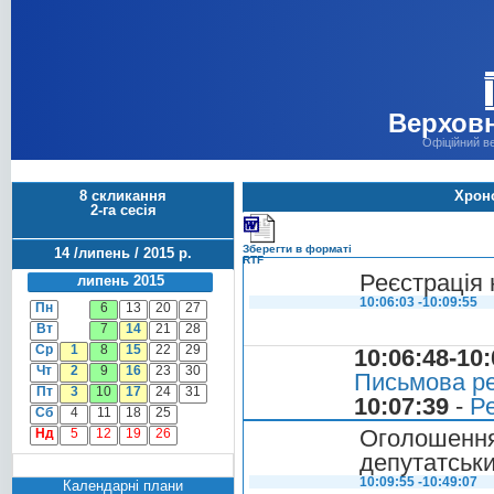
Верховн
Офіційний в
8 скликання
Хроно
2-га сесія
Зберегти в форматі
14 /липень / 2015 р.
RTF
Реєстрація 
липень 2015
10:06:03 -10:09:55
Пн
6
13
20
27
Вт
7
14
21
28
Ср
1
8
15
22
29
10:06:48-10:
Чт
2
9
16
23
30
Письмова ре
Пт
3
10
17
24
31
10:07:39
-
Ре
Сб
4
11
18
25
Оголошен
Нд
5
12
19
26
депутатськи
10:09:55 -10:49:07
Календарні плани