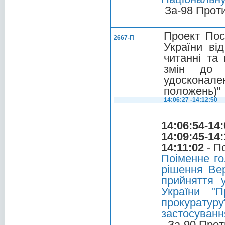
За-98 Прот
Проект Пос
2667-П
України ві
читанні та
змін до 
удосконал
положень)"
14:06:27 -14:12:50
14:06:54-14:
14:09:45-14:
14:11:02
- П
Поіменне го
рішення Вер
прийняття 
України "
прокурату
застосуванн
За-90 Прот