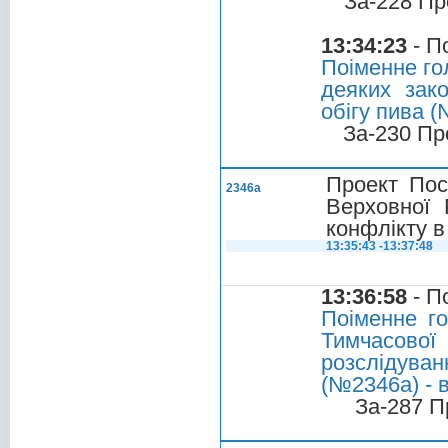
За-228 Пр
13:34:23
- П
Поіменне го
деяких зак
обігу пива (
За-230 Пр
Проект Пос
2346а
Верховної 
конфлікту в
13:35:43 -13:37:48
13:36:58
- П
Поіменне г
Тимчасової 
розслідуван
(№2346а) - 
За-287 П