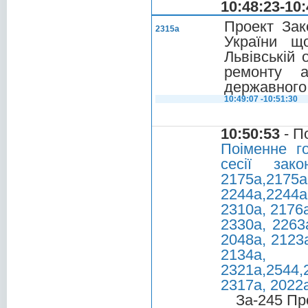
10:48:23-10:
Проект Зак
2315а
України щ
Львівській 
ремонту а
державного
10:49:07 -10:51:30
10:50:53
- П
Поіменне г
сесії за
2175а,21
2244а,2244а
2310а, 2176а
2330а, 2263
2048а, 2123а
213
2321а,2544,
2317а, 2022
За-245 Пр