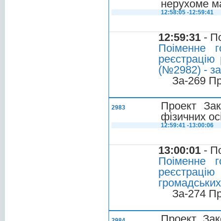
нерухоме ма
12:58:05 -12:59:41
12:59:31
- П
Поіменне г
реєстрацію 
(№2982) - з
За-269 П
Проект Зак
2983
фізичних ос
12:59:41 -13:00:06
13:00:01
- П
Поіменне г
реєстрацію 
громадських
За-274 П
Проект Зак
2984