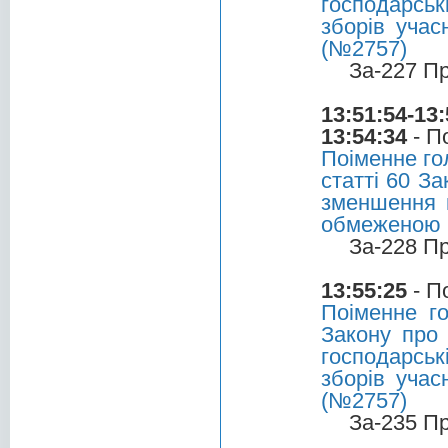
господарськ
зборів учас
(№2757)
За-227 П
13:51:54-13:
13:54:34
- П
Поіменне го
статті 60 З
зменшення к
обмеженою в
За-228 П
13:55:25
- П
Поіменне г
Закону про 
господарськ
зборів учас
(№2757)
За-235 П