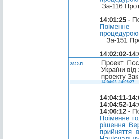
За-116 Про
14:01:25
- П
Поіменне 
процедурою
За-151 Пр
14:02:02-14:
Проект Пос
2822-П
України від
проекту Зак
14:04:03 -14:06:27
14:04:11-14:
14:04:52-14:
14:06:12
- П
Поіменне го
рішення Вер
прийняття 
Національну