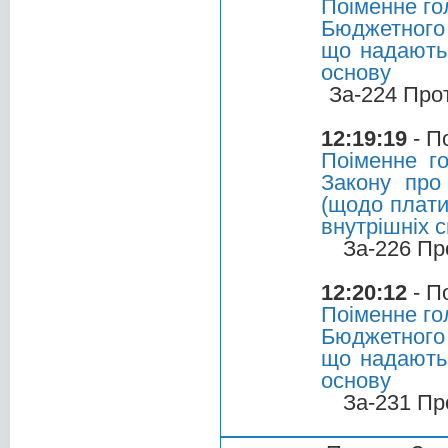
Поіменне го
Бюджетного 
що надаютьс
основу
За-224 Про
12:19:19
- П
Поіменне г
Закону про
(щодо плати
внутрішніх 
За-226 Пр
12:20:12
- П
Поіменне го
Бюджетного 
що надаютьс
основу
За-231 Пр