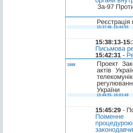
органи внутр
За-97 Прот
Реєстрація 
15:37:46 -15:44:55
15:38:13-15:
Письмова ре
15:42:31
-
Ре
Проект Зак
1888
актів Укра
телекомуні
регулюванн
України
15:44:55 -16:03:49
15:45:29
- П
Поіменне 
процедурою
законодавчи