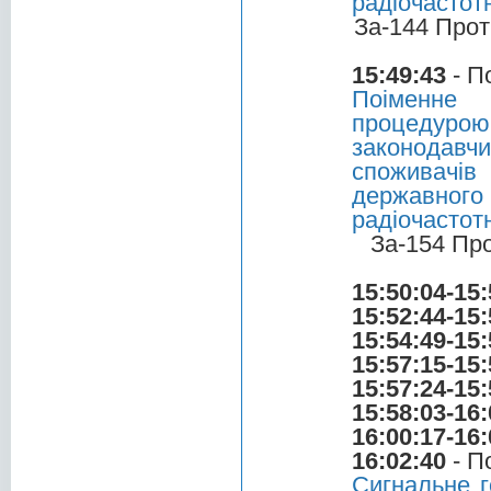
радіочастот
За-144 Прот
15:49:43
- П
Поіменне 
процедурою
законодавчи
споживачів
державно
радіочастот
За-154 Пр
15:50:04-15:
15:52:44-15:
15:54:49-15:
15:57:15-15:
15:57:24-15:
15:58:03-16:
16:00:17-16:
16:02:40
- П
Сигнальне г