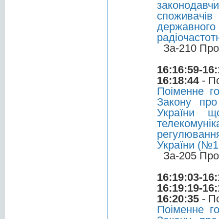
законодавчи
споживачів
державно
радіочастот
За-210 Про
16:16:59-16:
16:18:44
- П
Поіменне г
Закону про
України щ
телекомуні
регулювання
України (№1
За-205 Про
16:19:03-16:
16:19:19-16:
16:20:35
- П
Поіменне г