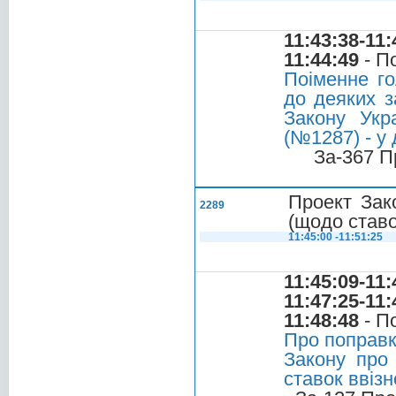
11:43:38-11:
11:44:49
- П
Поіменне го
до деяких з
Закону Укр
(№1287) - у 
За-367 П
Проект Зак
2289
(щодо ставо
11:45:00 -11:51:25
11:45:09-11:
11:47:25-11:
11:48:48
- П
Про поправк
Закону про 
ставок ввізн