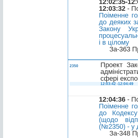
12:02:35-12:
12:03:32
- П
Поіменне го
до деяких з
Закону Ук
процесуальн
і в цілому
За-363 П
Проект Зак
2350
адміністра
сфері експо
12:03:42 -12:04:49
12:04:36
- П
Поіменне го
до Кодексу
(щодо відп
(№2350) - у 
За-348 П