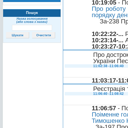
10:19:05
- П
Про роботу 
Пошук
порядку ден
Назва голосування
За-238 П
(або слова з назви)
10:22:22-...
Р
10:23:14-...
А
10:23:27-10:
Про достро
України Пе
11:02:38 -11:06:40
11:03:17-11:
Реєстрація 
11:06:40 -11:08:42
11:06:57
- П
Поіменне го
Тимошенко 
За-197 Про