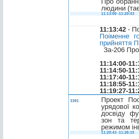
Про обранн
людини (та
11:13:00 -11:20:43
11:13:42
- П
Поіменне г
прийняття П
За-206 Про
11:14:00-11:
11:14:50-11:
11:17:40-11:
11:18:55-11:
11:19:27-11:
Проект Пос
3391
урядової ко
досвіду фу
зон та тер
режимом інв
11:20:43 -11:26:15