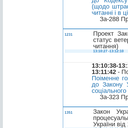
до Кодексу
(щодо штраф
читанні і в 
За-288 П
Проект Зак
1231
статус ветер
читання)
13:10:27 -13:12:10
13:10:38-13:
13:11:42
- П
Поіменне го
до Закону У
соціального 
За-323 П
Закон Укр
1351
процесуаль
України від