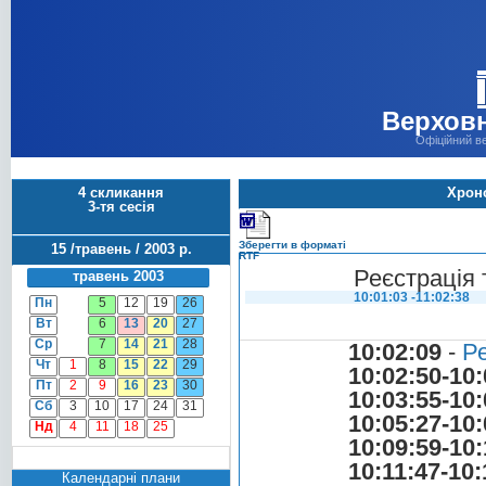
Верховн
Офіційний в
4 скликання
Хроно
3-тя сесія
Зберегти в форматі
15 /травень / 2003 р.
RTF
Реєстрація 
травень 2003
10:01:03 -11:02:38
Пн
5
12
19
26
Вт
6
13
20
27
Ср
7
14
21
28
10:02:09
-
Ре
Чт
1
8
15
22
29
10:02:50-10:
Пт
2
9
16
23
30
10:03:55-10:
Сб
3
10
17
24
31
10:05:27-10:
Нд
4
11
18
25
10:09:59-10:
10:11:47-10:
Календарні плани