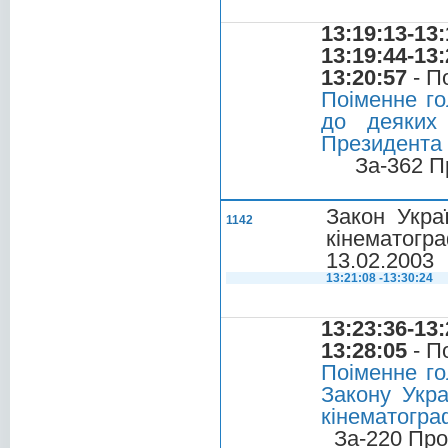
13:19:13-13:
13:19:44-13:
13:20:57
- П
Поіменне го
до деяких 
Президента У
За-362 П
Закон Укра
1142
кінематогр
13.02.2003
13:21:08 -13:30:24
13:23:36-13:
13:28:05
- П
Поіменне го
Закону Укра
кінематогра
За-220 Про