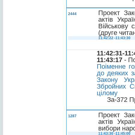
Проект Зак
2444
актів Укра
Військову 
(друге чита
11:42:22 -11:43:30
11:42:31-11:
11:43:17
- П
Поіменне го
до деяких з
Закону Укр
Збройних С
цілому
За-372 П
Проект Зак
1287
актів Укра
вибори наро
11:43:30 -11:45:00