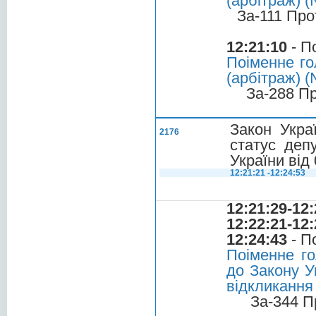
(арбітраж) (
За-111 Про
12:21:10
- П
Поіменне го
(арбітраж) 
За-288 П
Закон Укра
2176
статус деп
України від
12:21:21 -12:24:53
12:21:29-12:
12:22:21-12:
12:24:43
- П
Поіменне го
до Закону У
відкликання 
За-344 П