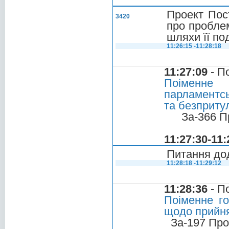
Проект Пос
3420
про пробле
шляхи її п
11:26:15 -11:28:18
11:27:09
- П
Поіменне
парламентс
та безприту
За-366 П
11:27:30-11:
Питання до
11:28:18 -11:29:12
11:28:36
- П
Поіменне г
щодо прийня
За-197 Про