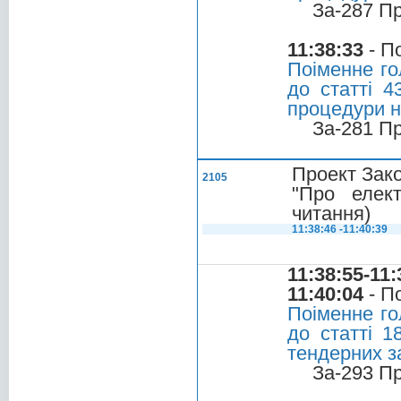
За-287 П
11:38:33
- П
Поіменне го
до статті 4
процедури н
За-281 П
Проект Зако
2105
"Про елект
читання)
11:38:46 -11:40:39
11:38:55-11:
11:40:04
- П
Поіменне го
до статті 1
тендерних з
За-293 П