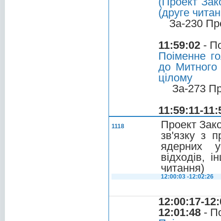
(Проект Зак
(друге читан
За-230 Пр
11:59:02
- П
Поіменне го
до Митного 
цілому
За-273 П
11:59:11-11:
Проект Зако
1118
зв'язку з 
ядерних у
відходів, 
читання)
12:00:03 -12:02:26
12:00:17-12:
12:01:48
- П