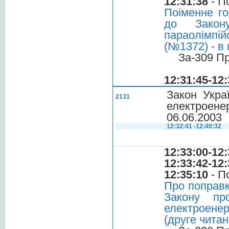
12:31:38
- П
Поіменне го
до Закону
параолімпій
(№1372) - в
За-309 П
12:31:45-12:
Закон Укра
2131
електроене
06.06.2003
12:32:41 -12:40:32
12:33:00-12:
12:33:42-12:
12:35:10
- П
Про поправк
Закону пр
електроенер
(друге читан