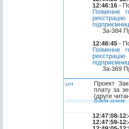
12:46:16
- П
Поіменне г
реєстрацію
підприємниць
За-384 П
12:46:45
- П
Поіменне г
реєстрацію
підприємниць
За-369 П
Проект Зак
1373
плату за зе
(друге чита
12:46:59 -12:54:06
12:47:08-12:
12:47:59-12:
12:49:05-12: