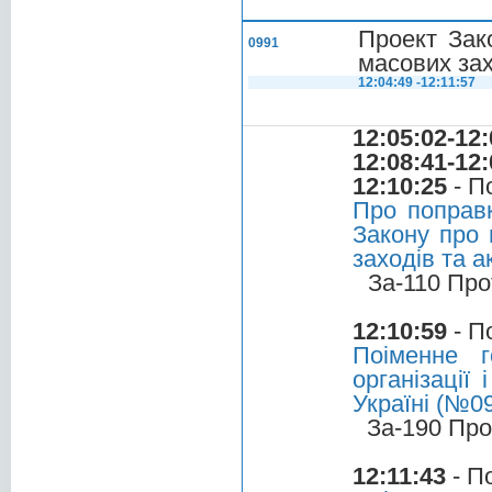
Проект Зак
0991
масових зах
12:04:49 -12:11:57
12:05:02-12:
12:08:41-12:
12:10:25
- П
Про поправ
Закону про 
заходів та а
За-110 Про
12:10:59
- П
Поіменне 
організації
Україні (№09
За-190 Про
12:11:43
- П