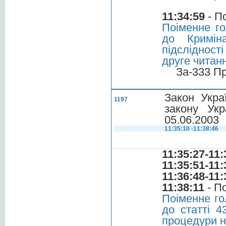
11:34:59
- П
Поіменне го
до Криміна
підслідност
друге читан
За-333 П
Закон Укра
1197
закону Укр
05.06.2003
11:35:10 -11:38:46
11:35:27-11:
11:35:51-11:
11:36:48-11:
11:38:11
- П
Поіменне го
до статті 4
процедури на