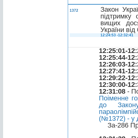
Закон Укра
1372
підтримку 
вищих дос
України від
12:24:53 -12:32:41
12:25:01-12:
12:25:44-12:
12:26:03-12:
12:27:41-12:
12:29:22-12:
12:30:00-12:
12:31:08
- П
Поіменне го
до Закону
параолімпій
(№1372) - у 
За-286 П