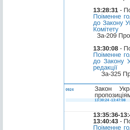
13:28:31
- П
Поіменне го
до Закону У
Комітету
За-209 Про
13:30:08
- П
Поіменне го
до Закону У
редакції
За-325 П
Закон Укр
0924
пропозиціям
13:30:24 -13:47:08
13:35:36-13:
13:40:43
- П
Поіменне г