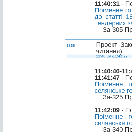
11:40:31
- П
Поіменне го
до статті 1
тендерних з
За-305 П
Проект Зак
1366
читання)
11:40:39 -11:42:22
11:40:46-11:
11:41:47
- П
Поіменне г
селянське г
За-325 П
11:42:09
- П
Поіменне г
селянське г
За-340 П