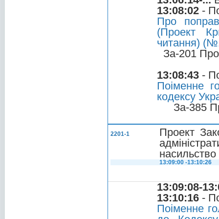
13:08:02
- П
Про поправ
(Проект Кр
читання) (№
За-201 Про
13:08:43
- П
Поіменне г
кодексу Укра
За-385 П
Проект Зак
2201-1
адмініст
насильство в
13:09:00 -13:10:26
13:09:08-13:
13:10:16
- П
Поіменне го