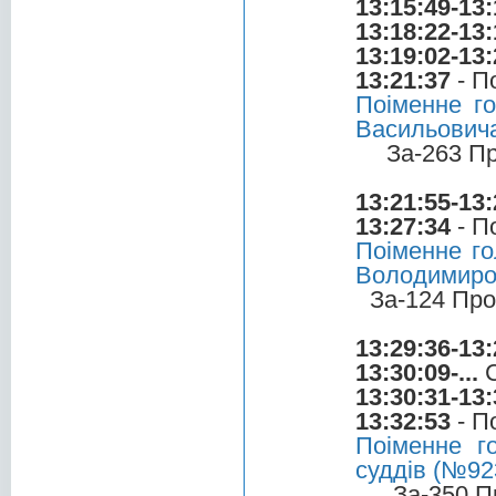
13:15:49-13:
13:18:22-13:
13:19:02-13:
13:21:37
- П
Поіменне г
Васильович
За-263 П
13:21:55-13:
13:27:34
- П
Поіменне г
Володимиро
За-124 Про
13:29:36-13:
13:30:09-...
С
13:30:31-13:
13:32:53
- П
Поіменне г
суддів (№923
За-350 П