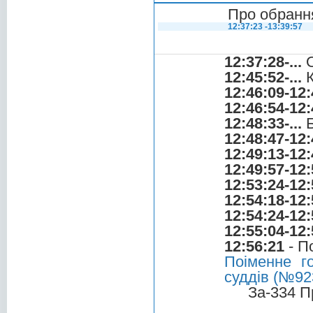
Про обранн
12:37:23 -13:39:57
12:37:28-...
О
12:45:52-...
К
12:46:09-12:
12:46:54-12:
12:48:33-...
Б
12:48:47-12:
12:49:13-12:
12:49:57-12:
12:53:24-12:
12:54:18-12:
12:54:24-12:
12:55:04-12:
12:56:21
- П
Поіменне г
суддів (№923
За-334 П