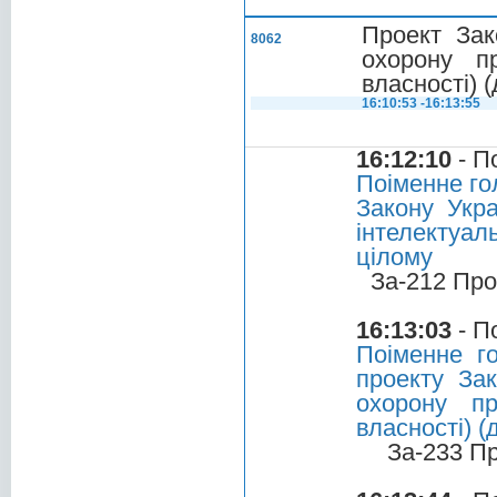
Проект Зак
8062
охорону п
власності) 
16:10:53 -16:13:55
16:12:10
- П
Поіменне го
Закону Укр
інтелектуал
цілому
За-212 Про
16:13:03
- П
Поіменне г
проекту За
охорону пр
власності) (
За-233 П