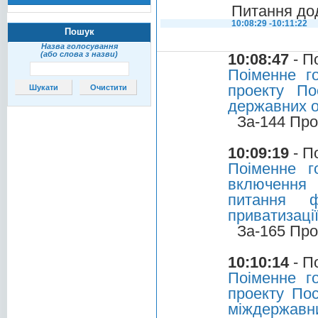
Питання до
10:08:29 -10:11:22
Пошук
Назва голосування
(або слова з назви)
10:08:47
- П
Поіменне г
проекту По
державних о
За-144 Про
10:09:19
- П
Поіменне г
включення
питання ф
приватизаці
За-165 Про
10:10:14
- П
Поіменне г
проекту Пос
міждержавн