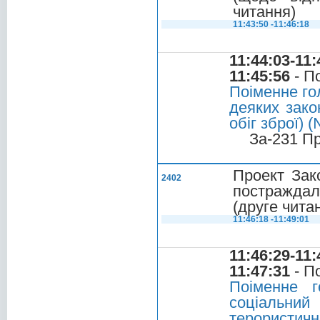
читання)
11:43:50 -11:46:18
11:44:03-11:
11:45:56
- П
Поіменне го
деяких зако
обіг зброї) 
За-231 П
Проект Зако
2402
постраждал
(друге чита
11:46:18 -11:49:01
11:46:29-11:
11:47:31
- П
Поіменне г
соціальний
терористично