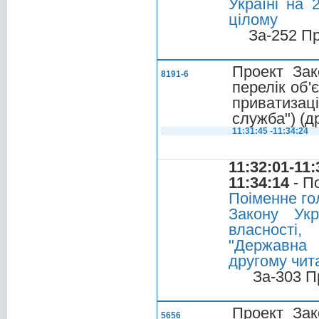
Україні на 
цілому
За-252 П
Проект Зак
8191-6
перелік об'
приватиза
служба") (д
11:31:45 -11:34:24
11:32:01-11:
11:34:14
- П
Поіменне го
Закону Укр
власності
"Державна 
другому чита
За-303 П
Проект Зак
5656