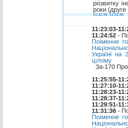
розвитку ін
роки (друге
11:22:50 -11:31:45
11:23:03-11:
11:24:52
- П
Поіменне г
Національно
Україні на 
цілому
За-170 Про
11:25:55-11:
11:27:10-11:
11:28:23-11:
11:28:37-11:
11:29:51-11:
11:31:36
- П
Поіменне г
Національно