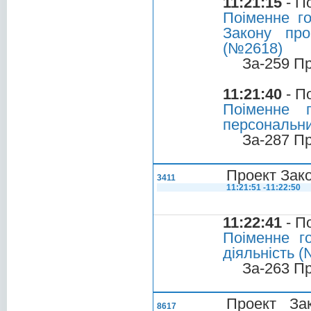
11:21:15
- П
Поіменне г
Закону про
(№2618)
За-259 П
11:21:40
- П
Поіменне 
персональних
За-287 П
Проект Зако
3411
11:21:51 -11:22:50
11:22:41
- П
Поіменне г
діяльність (
За-263 П
Проект Зак
8617