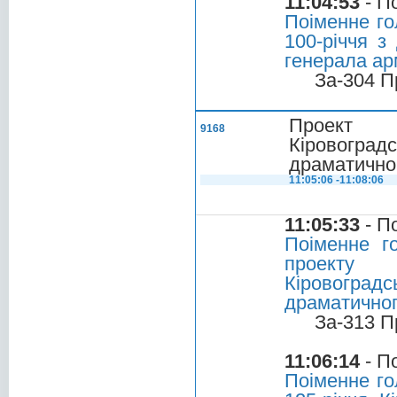
11:04:53
- П
Поіменне го
100-річчя з
генерала арм
За-304 П
Проект П
9168
Кіровогра
драматичног
11:05:06 -11:08:06
11:05:33
- П
Поіменне г
проекту 
Кіровогра
драматичног
За-313 П
11:06:14
- П
Поіменне го