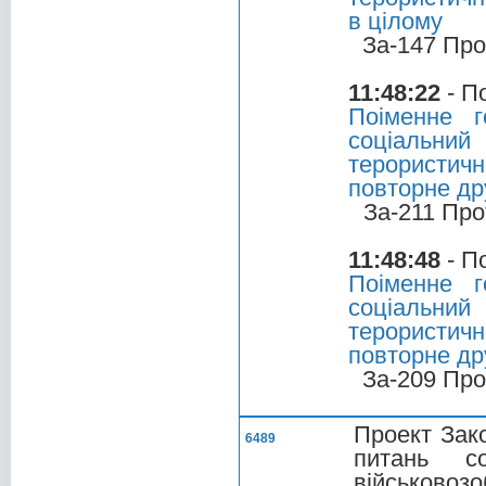
в цілому
За-147 Про
11:48:22
- П
Поіменне г
соціальний
терористичн
повторне др
За-211 Про
11:48:48
- П
Поіменне г
соціальний
терористичн
повторне др
За-209 Про
Проект Зако
6489
питань со
військовоз