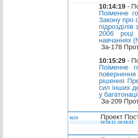
10:14:19
- П
Поіменне г
Закону про 
підрозділів
2006 році 
навчаннях 
За-178 Про
10:15:29
- П
Поіменне г
повернення
рішення Пре
сил інших д
у багатонац
За-209 Про
Проект Пос
9215
10:16:11 -10:16:23