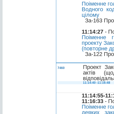
Поіменне го
Водного ко
цілому
За-163 Про
11:14:27
- П
Поіменне 
проекту Зак
(повторне д
За-122 Про
Проект Зак
7460
актів (щ
відповідаль
11:14:40 -11:16:48
11:14:55-11:
11:16:33
- П
Поіменне го
деяких зак