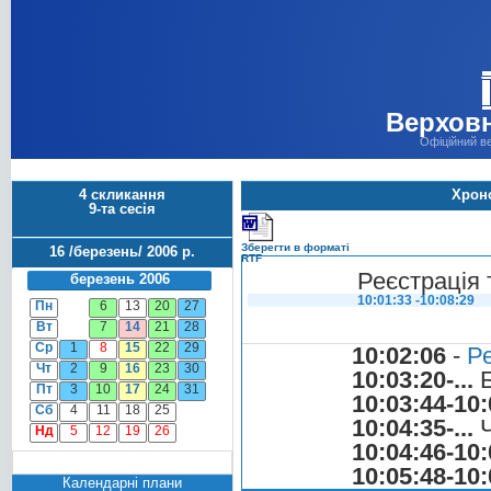
Верховн
Офіційний в
4 скликання
Хроно
9-та сесія
Зберегти в форматі
16 /березень/ 2006 р.
RTF
Реєстрація 
березень 2006
10:01:33 -10:08:29
Пн
6
13
20
27
Вт
7
14
21
28
Ср
1
8
15
22
29
10:02:06
-
Ре
Чт
2
9
16
23
30
10:03:20-...
Б
Пт
3
10
17
24
31
10:03:44-10:
Сб
4
11
18
25
10:04:35-...
Ч
Нд
5
12
19
26
10:04:46-10:
10:05:48-10:
Календарні плани