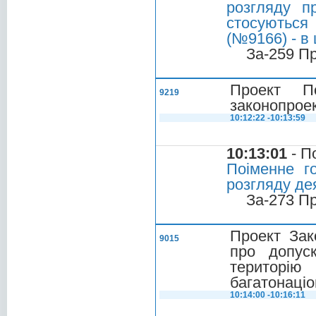
розгляду п
стосуються
(№9166) - в
За-259 П
Проект П
9219
законопроек
10:12:22 -10:13:59
10:13:01
- П
Поіменне г
розгляду де
За-273 П
Проект Зак
9015
про допус
територі
багатонаціо
10:14:00 -10:16:11