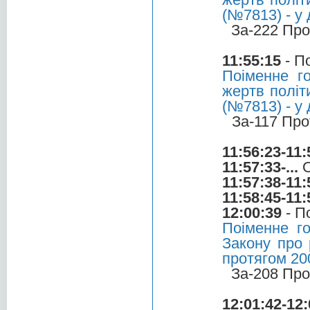
(№7813) - у 
За-222 Про
11:55:15
- П
Поіменне г
жертв політ
(№7813) - у 
За-117 Про
11:56:23-11:
11:57:33-...
О
11:57:38-11:
11:58:45-11:
12:00:39
- П
Поіменне г
Закону про 
протягом 20
За-208 Про
12:01:42-12: