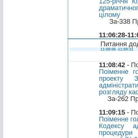
125-річчя К
драматично
цілому
За-338 П
11:06:28-11:
Питання до
11:08:06 -11:09:31
11:08:42
- П
Поіменне г
проекту 
адміністра
розгляду ка
За-262 П
11:09:15
- П
Поіменне го
Кодексу ад
процедури 