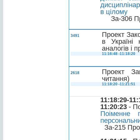
дисциплінарн
в цілому
За-306 П
Проект Зако
3491
в Україні 
аналогів і п
11:16:48 -11:18:20
Проект За
2618
читання)
11:18:20 -11:21:51
11:18:29-11:
11:20:23
- П
Поіменне 
персональних
За-215 Про