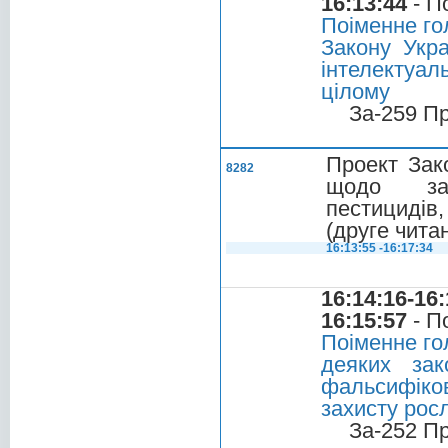
16:13:44
- П
Поіменне го
Закону Укр
інтелектуал
цілому
За-259 П
Проект Зак
8282
щодо зап
пестицидів
(друге чита
16:13:55 -16:17:34
16:14:16-16:
16:15:57
- П
Поіменне го
деяких зак
фальсифіков
захисту росл
За-252 П