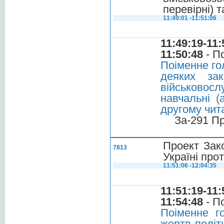
перевірні) 
11:49:01 -11:51:06
11:49:19-11:
11:50:48
- П
Поіменне го
деяких зак
військовослу
навчальні (
другому чита
За-291 П
Проект Зако
7813
Україні про
11:51:06 -12:04:35
11:51:19-11:
11:54:48
- П
Поіменне г
жертв політ