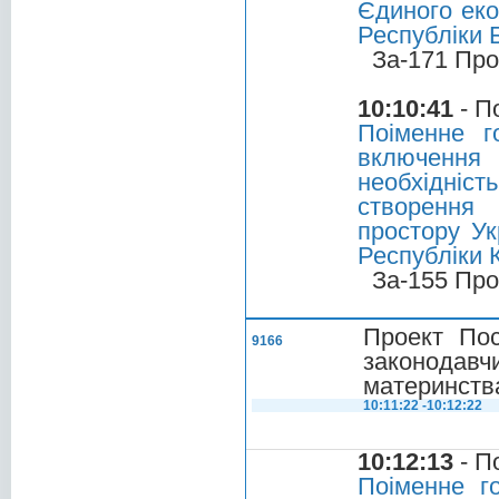
Єдиного еко
Республіки 
За-171 Про
10:10:41
- П
Поіменне г
включення
необхідніст
створення 
простору Ук
Республіки 
За-155 Про
Проект Пос
9166
законодавчи
материнств
10:11:22 -10:12:22
10:12:13
- П
Поіменне г