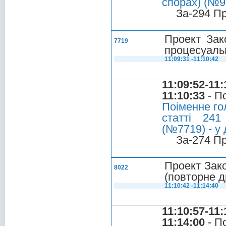
спорах) (№91
За-294 П
Проект Зак
7719
процесуальн
11:09:31 -11:10:42
11:09:52-11:
11:10:33
- П
Поіменне го
статті 241
(№7719) - у 
За-274 П
Проект Зако
8022
(повторне д
11:10:42 -11:14:40
11:10:57-11:
11:14:00
- П