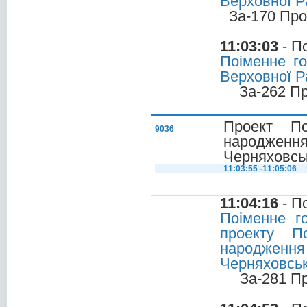
Верховної Р
За-170 Про
11:03:03
- П
Поіменне г
Верховної Ра
За-262 П
Проект По
9036
народження
Черняховськ
11:03:55 -11:05:06
11:04:16
- П
Поіменне г
проекту П
народження 
Черняховськ
За-281 П