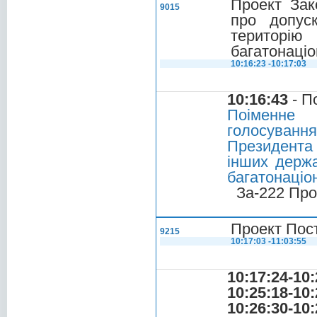
Проект Зак
9015
про допус
територі
багатонаціо
10:16:23 -10:17:03
10:16:43
- П
Поіменне 
голосуванн
Президента
інших держа
багатонаціо
За-222 Про
Проект Пос
9215
10:17:03 -11:03:55
10:17:24-10:
10:25:18-10:
10:26:30-10: