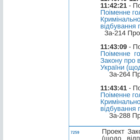
11:42:21
- П
Поіменне го
Кримінально
відбування п
За-214 Про
11:43:09
- П
Поіменне г
Закону про 
України (що
За-264 П
11:43:41
- П
Поіменне го
Кримінально
відбування п
За-288 П
Проект Зак
7259
(щодо відп