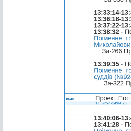
13:33:14-13:
13:36:18-13:
13:37:22-13:
13:38:32
- П
Поіменне г
Миколайови
За-266 П
13:39:35
- П
Поіменне г
суддів (№924
За-322 П
Проект Пос
8640
13:39:57 -14:04:25
13:40:06-13:
13:41:28
- П
Поіменне г