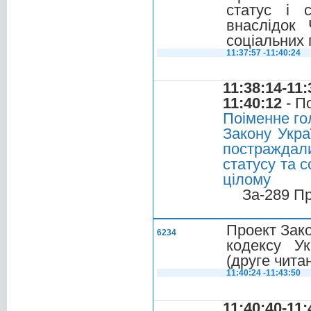
статус і 
внаслідок 
соціальних 
11:37:57 -11:40:24
11:38:14-11:
11:40:12
- П
Поіменне го
Закону Укра
постраждал
статусу та с
цілому
За-289 П
Проект Зако
6234
кодексу Ук
(друге чита
11:40:24 -11:43:50
11:40:40-11: