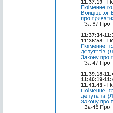
11:37:19
- П
Поіменне го
Войціцької 
про привати
За-67 Прот
11:37:34-11:
11:38:58
- П
Поіменне г
депутатів (
Закону про 
За-47 Прот
11:39:18-11:
11:40:19-11:
11:41:43
- П
Поіменне г
депутатів (
Закону про 
За-45 Прот