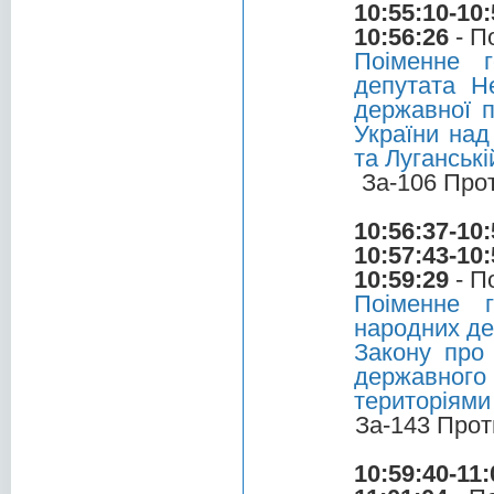
10:55:10-10:
10:56:26
- П
Поіменне 
депутата Н
державної п
України над
та Луганськ
За-106 Про
10:56:37-10:
10:57:43-10:
10:59:29
- П
Поіменне 
народних де
Закону про 
державного 
територіями
За-143 Прот
10:59:40-11: