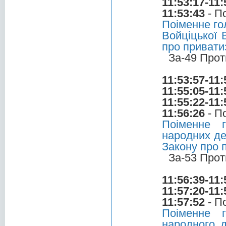
11:53:17-11:
11:53:43
- П
Поіменне го
Войціцької 
про привати
За-49 Прот
11:53:57-11:
11:55:05-11:
11:55:22-11:
11:56:26
- П
Поіменне 
народних де
Закону про 
За-53 Прот
11:56:39-11:
11:57:20-11:
11:57:52
- П
Поіменне 
народного д