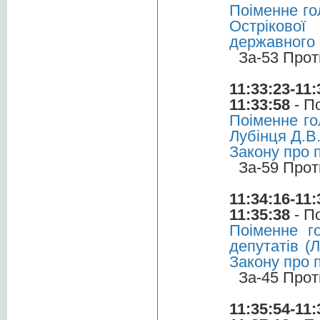
Поіменне го
Остріково
державного
За-53 Прот
11:33:23-11:
11:33:58
- П
Поіменне го
Лубінця Д.В
Закону про 
За-59 Прот
11:34:16-11:
11:35:38
- П
Поіменне г
депутатів (
Закону про 
За-45 Прот
11:35:54-11: