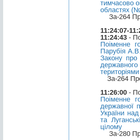
тимчасово о
областях (
За-264 П
11:24:07-11:
11:24:43
- П
Поіменне г
Парубія А.В
Закону про 
державного 
територіями
За-264 Пр
11:26:00
- П
Поіменне г
державної п
України над
та Лугансь
цілому
За-280 П