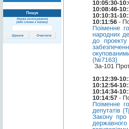
10:05:30-10:
10:08:46-10:
Пошук
10:10:31-10:
Назва голосування
10:11:56
- П
(або слова з назви)
Поіменне г
народних де
до проекту
забезпеченн
окупованими
(№7163)
За-101 Про
10:12:39-10:
10:12:54-10:
10:14:34-10:
10:14:57
- П
Поіменне г
депутатів (Т
Закону про 
державного 