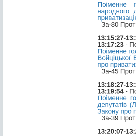
Поіменне 
народного д
приватизаці
За-80 Прот
13:15:27-13:
13:17:23
- П
Поіменне го
Войціцької 
про привати
За-45 Прот
13:18:27-13:
13:19:54
- П
Поіменне г
депутатів (
Закону про 
За-39 Прот
13:20:07-13: