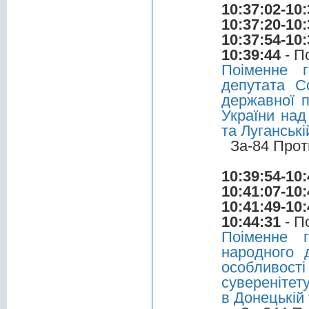
10:37:02-10:
10:37:20-10:
10:37:54-10:
10:39:44
- П
Поіменне 
депутата С
державної п
України над
та Луганськ
За-84 Прот
10:39:54-10:
10:41:07-10:
10:41:49-10:
10:44:31
- П
Поіменне 
народного 
особливості
суверенітет
в Донецькій