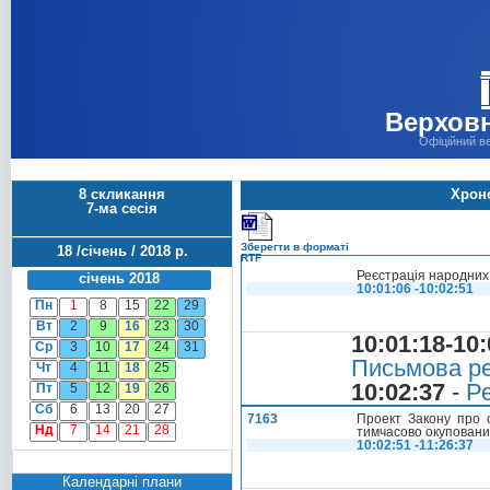
Верховн
Офіційний в
8 скликання
Хроно
7-ма сесія
Зберегти в форматі
18 /січень / 2018 р.
RTF
Реєстрація народних 
січень 2018
10:01:06 -10:02:51
Пн
1
8
15
22
29
Вт
2
9
16
23
30
10:01:18-10:
Ср
3
10
17
24
31
Письмова ре
Чт
4
11
18
25
10:02:37
-
Ре
Пт
5
12
19
26
Сб
6
13
20
27
7163
Проект Закону про о
Нд
7
14
21
28
тимчасово окупованим
10:02:51 -11:26:37
Календарні плани