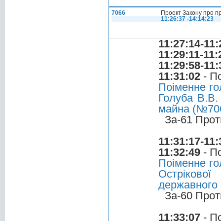
7066
Проект Закону про п
11:26:37 -14:14:23
11:27:14-11:
11:29:11-11:
11:29:58-11:
11:31:02
- П
Поіменне го
Голуба В.В.
майна (№70
За-61 Прот
11:31:17-11:
11:32:49
- П
Поіменне го
Остріково
державного
За-60 Прот
11:33:07
- П