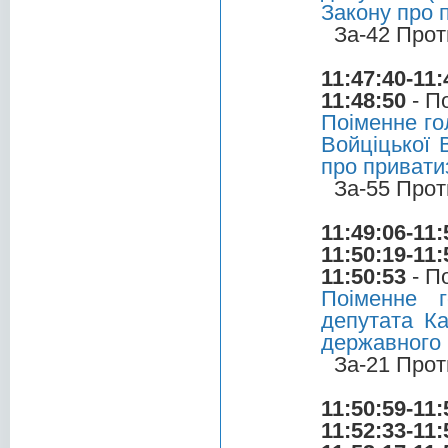
Закону про 
За-42 Прот
11:47:40-11:
11:48:50
- П
Поіменне го
Войціцької 
про привати
За-55 Прот
11:49:06-11:
11:50:19-11:
11:50:53
- П
Поіменне 
депутата Ка
державного
За-21 Прот
11:50:59-11:
11:52:33-11: