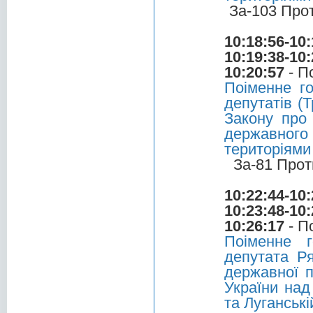
За-103 Про
10:18:56-10:
10:19:38-10:
10:20:57
- П
Поіменне г
депутатів (Т
Закону про 
державного 
територіями
За-81 Прот
10:22:44-10:
10:23:48-10:
10:26:17
- П
Поіменне 
депутата Р
державної п
України над
та Луганськ