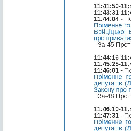
11:41:50-11:
11:43:31-11:
11:44:04
- П
Поіменне го
Войціцької 
про привати
За-45 Прот
11:44:16-11:
11:45:25-11:
11:46:01
- П
Поіменне г
депутатів (
Закону про 
За-48 Прот
11:46:10-11:
11:47:31
- П
Поіменне г
депутатів (