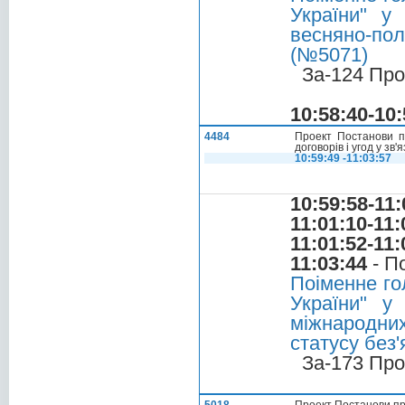
України" у
весняно-по
(№5071)
За-124 Про
10:58:40-10:
4484
Проект Постанови п
договорів і угод у зв
10:59:49 -11:03:57
10:59:58-11:
11:01:10-11:
11:01:52-11:
11:03:44
- П
Поіменне го
України" у
міжнародних
статусу без
За-173 Про