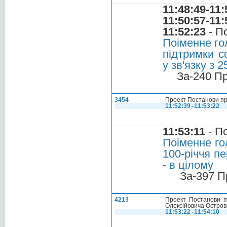
11:48:49-11:
11:50:57-11:
11:52:23
- П
Поіменне го
підтримки с
у зв'язку з 
За-240 П
3454
Проект Постанови пр
11:52:39 -11:53:22
11:53:11
- П
Поіменне го
100-річчя п
- в цілому
За-397 П
4213
Проект Постанови п
Олексійовича Остров
11:53:22 -11:54:10