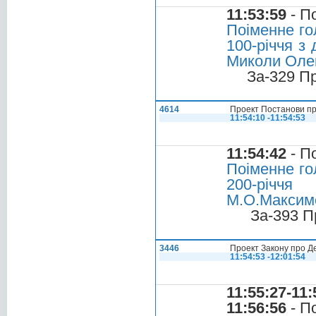
11:53:59
- П
Поіменне го
100-річчя з
Миколи Олек
За-329 П
4614
Проект Постанови пр
11:54:10 -11:54:53
11:54:42
- П
Поіменне го
200-річч
М.О.Максимо
За-393 П
3446
Проект Закону про Д
11:54:53 -12:01:54
11:55:27-11:
11:56:56
- П