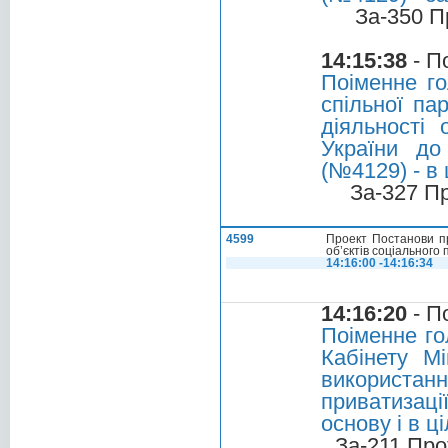
За-350 П
14:15:38
- П
Поіменне г
спільної па
діяльності 
України до 
(№4129) - в
За-327 П
4599
Проект Постанови пр
об’єктів соціального
14:16:00 -14:16:34
14:16:20
- П
Поіменне го
Кабінету М
використанн
приватизаці
основу і в ц
За-211 Про