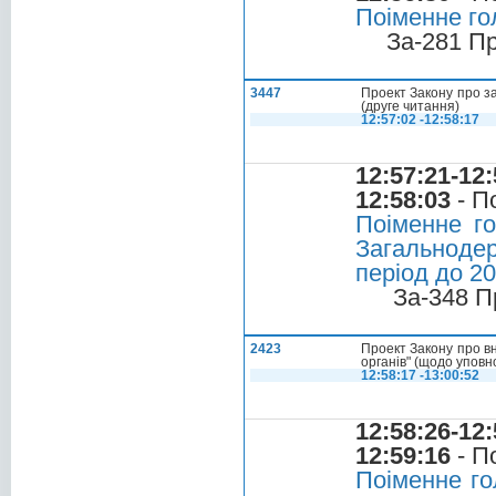
Поіменне го
За-281 П
3447
Проект Закону про з
(друге читання)
12:57:02 -12:58:17
12:57:21-12:
12:58:03
- П
Поіменне г
Загальноде
період до 20
За-348 П
2423
Проект Закону про вн
органів" (щодо уповно
12:58:17 -13:00:52
12:58:26-12:
12:59:16
- П
Поіменне го