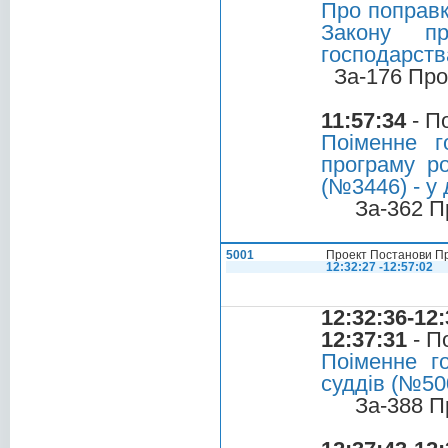
Про поправк
Закону п
господарств
За-176 Про
11:57:34
- П
Поіменне г
програму ро
(№3446) - у 
За-362 П
5001
Проект Постанови Пр
12:32:27 -12:57:02
12:32:36-12:
12:37:31
- П
Поіменне г
суддів (№50
За-388 П