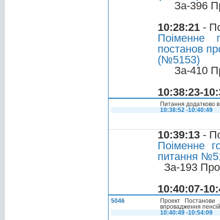
За-396 П
10:28:21
- П
Поіменне 
постанов пр
(№5153)
За-410 П
10:38:23-10:
Питання додатково в
10:38:52 -10:40:49
10:39:13
- П
Поіменне г
питання №513
За-193 Про
10:40:07-10:
5046
Проект Постанови 
впровадження пенсі
10:40:49 -10:54:09