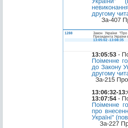
України" 
невиконання
другому чита
За-407 П
1288
Закон України "Про
Президента України в
13:05:02 -13:08:35
13:05:53
- П
Поіменне го
до Закону Ук
другому чита
За-215 Про
13:06:32-13:
13:07:54
- П
Поіменне г
про внесенн
Україні" (по
За-227 П