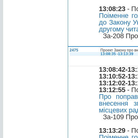
13:08:23
- П
Поіменне го
до Закону Ук
другому чита
За-208 Про
2475
Проект Закону про вн
13:08:35 -13:13:39
13:08:42-13:
13:10:52-13:
13:12:02-13:
13:12:55
- П
Про поправ
внесення з
місцевих рад
За-109 Про
13:13:29
- П
Поіменне го