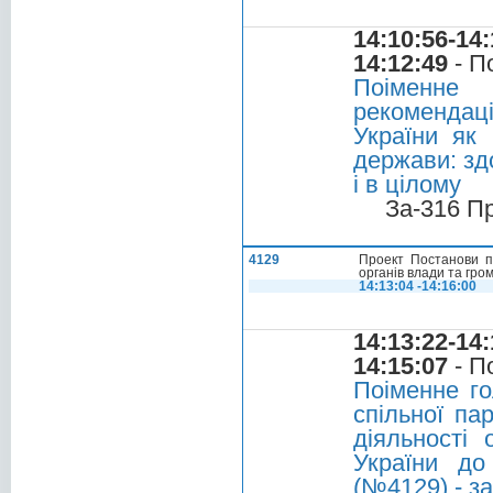
14:10:56-14:
14:12:49
- П
Поіменне
рекомендац
України як 
держави: здо
і в цілому
За-316 П
4129
Проект Постанови пр
органів влади та гром
14:13:04 -14:16:00
14:13:22-14:
14:15:07
- П
Поіменне г
спільної па
діяльності 
України до 
(№4129) - з