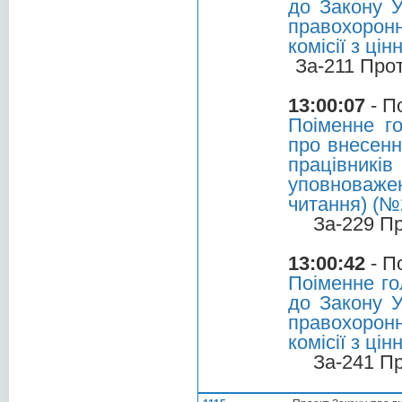
до Закону У
правохоронн
комісії з ці
За-211 Про
13:00:07
- П
Поіменне г
про внесенн
працівник
уповноважени
читання) (№
За-229 П
13:00:42
- П
Поіменне го
до Закону У
правохоронн
комісії з ці
За-241 П