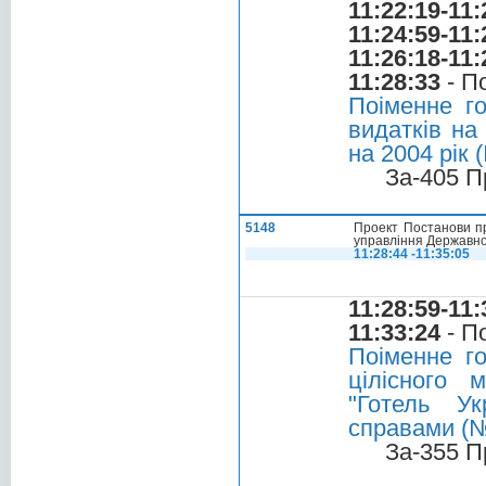
11:22:19-11:
11:24:59-11:
11:26:18-11:
11:28:33
- П
Поіменне г
видатків на
на 2004 рік 
За-405 П
5148
Проект Постанови пр
управління Державно
11:28:44 -11:35:05
11:28:59-11:
11:33:24
- П
Поіменне г
цілісного 
"Готель Ук
справами (
За-355 П