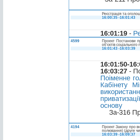
Реєстрація та оголо
16:00:35 -16:01:43
16:01:19
-
Ре
4599
Проект Постанови пр
об’єктів соціального
16:01:43 -16:03:39
16:01:50-16:
16:03:27
- П
Поіменне го
Кабінету М
використанн
приватизаці
основу
За-316 П
4194
Проект Закону про вн
полювання) (друге ч
16:03:39 -16:09:37