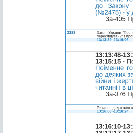
до Закону 
(№2475) - у 
За-405 П
3383
Закон України "Про 
переслідувань" з про
13:13:39 -13:16:06
13:13:48-13:
13:15:15
- П
Поіменне го
до деяких з
війни і жер
читанні і в 
За-376 П
Питання додатково в
13:16:06 -13:18:24
13:16:10-13:
13:17:17-13: