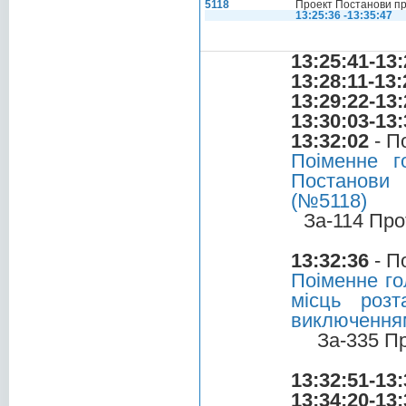
5118
Проект Постанови пр
13:25:36 -13:35:47
13:25:41-13:
13:28:11-13:
13:29:22-13:
13:30:03-13:
13:32:02
- П
Поіменне г
Постанови 
(№5118)
За-114 Про
13:32:36
- П
Поіменне го
місць роз
виключенням
За-335 П
13:32:51-13:
13:34:20-13: