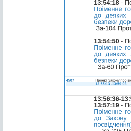
13:54:18
- П
Поіменне го
до деяких 
безпеки дор
За-104 Про
13:54:50
- П
Поіменне го
до деяких 
безпеки дор
За-60 Прот
4507
Проект Закону про вн
13:55:13 -13:59:03
13:56:36-13:
13:57:19
- П
Поіменне го
до Закону 
посвідчення
За-235 П