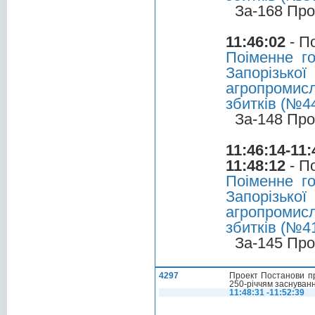
За-168 Про
11:46:02
- П
Поіменне г
Запорізько
агропромис
збитків (№44
За-148 Про
11:46:14-11:
11:48:12
- П
Поіменне г
Запорізько
агропромис
збитків (№41
За-145 Про
4297
Проект Постанови пр
250-річчям заснуван
11:48:31 -11:52:39