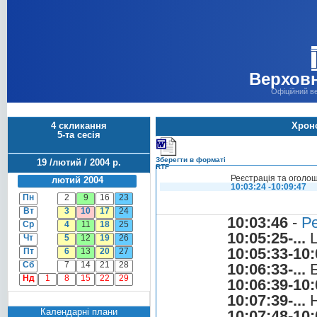
Верховн
Офіційний в
4 скликання
Хроно
5-та сесія
Зберегти в форматі
19 /лютий / 2004 р.
RTF
Реєстрація та оголо
лютий 2004
10:03:24 -10:09:47
Пн
2
9
16
23
Вт
3
10
17
24
10:03:46
-
Ре
Ср
4
11
18
25
10:05:25-...
Ц
Чт
5
12
19
26
10:05:33-10:
Пт
6
13
20
27
Сб
7
14
21
28
10:06:33-...
Б
Нд
1
8
15
22
29
10:06:39-10:
10:07:39-...
Н
Календарні плани
10:07:48-10: