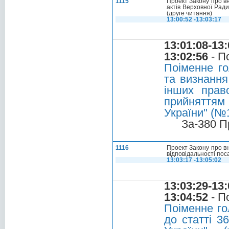
1115
Проект Закону про вн
актів Верховної Ради
(друге читання)
13:00:52 -13:03:17
13:01:08-13:
13:02:56
- П
Поіменне го
та визнання
інших прав
прийняттям 
України" (№1
За-380 П
1116
Проект Закону про вн
відповідальності пос
13:03:17 -13:05:02
13:03:29-13:
13:04:52
- П
Поіменне го
до статті 3