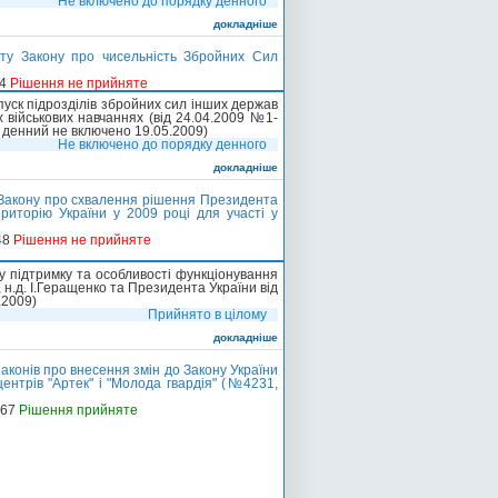
Не включено до порядку денного
докладніше
ту Закону про чисельність Збройних Сил
84
Рішення не прийняте
уск підрозділів збройних сил інших держав
х військових навчаннях (від 24.04.2009 №1-
к денний не включено 19.05.2009)
Не включено до порядку денного
докладніше
 Закону про схвалення рішення Президента
риторію України у 2009 році для участі у
48
Рішення не прийняте
у підтримку та особливості функціонування
, н.д. І.Геращенко та Президента України від
.2009)
Прийнято в цілому
докладніше
аконів про внесення змін до Закону України
ентрів "Артек" і "Молода гвардія" (№4231,
-67
Рішення прийняте