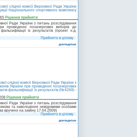
ої слідчої комісії Верховної Ради України
укції Національного спортивного комплексу
-65
Рішення прийняте
овної Ради України з питань розслідування
при проведенні позачергових виборів до
альсифікації їх результатів (проект н.д.
Прийнято в цілому
докладніше
ї слідчої комісії Верховної Ради України з
конів України при проведенні позачергових
ктів фальсифікації їх результатів (№4269) -
-208
Рішення прийняте
овної Ради України з питань розслідування
никова та заволодіння невідомими особами
нка вручено на заміну 17.04.2009)
Прийнято в цілому
докладніше