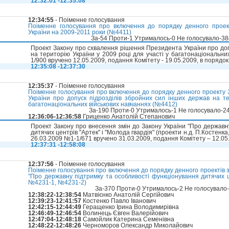
12:32:01 -12:35:08
12:34:55
- Поіменне голосування
Поіменне голосування про включення до порядку денного проек
України на 2009-2011 роки (№4411)
За-54 Проти-1 Утрималось-0 Не голосувало-3
Проект Закону про схвалення рішення Президента України про доп
на територію України у 2009 році для участі у багатонаціональни
1/900 вручено 12.05.2009, подання Комітету - 19.05.2009, в порядо
12:35:08 -12:37:30
12:35:37
- Поіменне голосування
Поіменне голосування про включення до порядку денного проекту
України про допуск підрозділів збройних сил інших держав на те
багатонаціональних військових навчаннях (№4412)
За-190 Проти-0 Утрималось-1 Не голосувало-2
12:36:06-12:36:58
Гриценко Анатолій Степанович
Проект Закону про внесення змін до Закону України "Про державн
дитячих центрів "Артек" і "Молода гвардія" (проекти н.д. П.Костенка
26.03.2009 №1-1/671 вручено 31.03.2009, подання Комітету – 12.05
12:37:31 -12:58:08
12:37:56
- Поіменне голосування
Поіменне голосування про включення до порядку денного проектів з
"Про державну підтримку та особливості функціонування дитячих ц
№4231-1, №4231-2)
За-370 Проти-0 Утрималось-2 Не голосувало
12:38:22-12:38:54
Матвієнко Анатолій Сергійович
12:39:23-12:41:57
Костенко Павло Іванович
12:42:15-12:44:49
Геращенко Ірина Володимирівна
12:46:49-12:46:54
Волинець Євген Валерійович
12:47:04-12:48:18
Самойлик Катерина Семенівна
12:48:22-12:48:26
Черноморов Олександр Миколайович