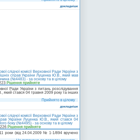
докладніше
ї слідчої комісії Верховної Ради України з
ішніх справ України Луценка Ю.В., який мав
чина (№4483) - за основу та в цілому
-223
Рішення прийняте
овної Ради України з питань розслідування
., який стався 04 травня 2009 року та інших
Прийнято в цілому
докладніше
ї слідчої комісії Верховної Ради України з
прав України Луценка Ю.В., який стався 04
го боку (№4495) - за основу та в цілому
-226
Рішення прийняте
1 роки (вiд 24.04.2009 № 1-1/894 вручено