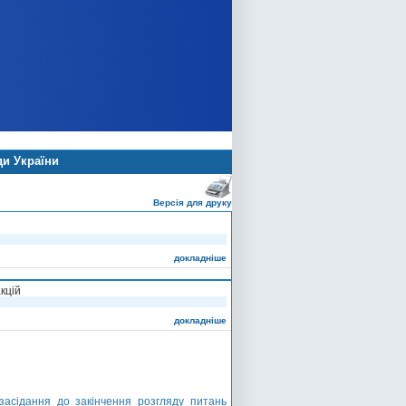
ди України
Версія для друку
докладніше
кцій
докладніше
засідання до закінчення розгляду питань