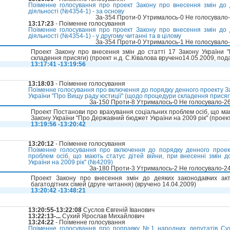
Поіменне голосування про проект Закону про внесення змін до д
діяльності (№4354-1) - за основу
За-354 Проти-0 Утрималось-0 Не голосувало
13:17:23
- Поіменне голосування
Поіменне голосування про проект Закону про внесення змін до д
діяльності (№4354-1) - у другому читанні та в цілому
За-354 Проти-0 Утрималось-1 Не голосувало
Проект Закону про внесення змін до статті 17 Закону України 
складення присяги) (проект н.д. С.Ківалова вручено14.05.2009, под
13:17:41 -13:19:56
13:18:03
- Поіменне голосування
Поіменне голосування про включення до порядку денного проекту За
України "Про Вищу раду юстиції" (щодо процедури складення прися
За-150 Проти-8 Утрималось-0 Не голосувало-2
Проект Постанови про врахування соціальних проблем осіб, що мают
Закону України "Про Державний бюджет України на 2009 рік" (проек
13:19:56 -13:20:42
13:20:12
- Поіменне голосування
Поіменне голосування про включення до порядку денного проек
проблем осіб, що мають статус дітей війни, при внесенні змін 
України на 2009 рік" (№4209)
За-180 Проти-3 Утрималось-2 Не голосувало-2
Проект Закону про внесення змін до деяких законодавчих акт
багатодітних сімей (друге читання) (вручено 14.04.2009)
13:20:42 -13:48:21
13:20:55-13:22:08
Суслов Євгеній Іванович
13:22:13-...
Сухий Ярослав Михайлович
13:24:22
- Поіменне голосування
Поіменне голосування про поправку №1 народних депутатів Сухо