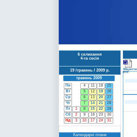
6 скликання
4-та сесія
Зберегти
19 /травень / 2009 р.
RTF
травень 2009
Пн
4
11
18
25
Вт
5
12
19
26
Ср
6
13
20
27
Чт
7
14
21
28
Пт
1
8
15
22
29
Сб
2
9
16
23
30
Нд
3
10
17
24
31
Календарні плани