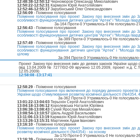
12:48:38-12:50:12
Черноморов Олександр Миколайович
12:50:22-12:52:31
Кармазін Юрій Анатолійович
12:52:46-12:55:17
Зарубінський Олег Олександрович
12:56:09
- Поіменне голосування
Поіменне голосування про проект Закону про внесення змін до З
особливості функціонування дитячих центрів "Артек" і "Молода гвард
За-164 Проти-0 Утрималось-0 Не голосувало-2
12:56:43
- Поіменне голосування
Поіменне голосування про проект Закону про внесення змін до З
особливості функціонування дитячих центрів "Артек" і "Молода гвард
За-389 Проти-0 Утрималось-0 Не голосувало
12:57:49
- Поіменне голосування
Поіменне голосування про проект Закону про внесення змін до З
особливості функціонування дитячих центрів "Артек" і "Молода гв
цілому
За-394 Проти-0 Утрималось-0 Не голосувало
Проект Закону про внесення змін до деяких законів України щодо 
(вiд 13.04.2009 № 7277/0/2-09 вручено 12.05.2009, проект н.д. С.
12.05.2009)
12:58:08 -13:17:41
12:58:29
- Поіменне голосування
Поіменне голосування про включення до порядку денного проектів з
України щодо стимулювання розвитку космічної діяльності (№4354, 
За-362 Проти-0 Утрималось-0 Не голосувало
13:01:22-13:04:03
Терьохін Сергій Анатолійович
13:04:18-13:06:12
Королевська Наталія Юріївна
13:06:38-13:08:43
Сухий Ярослав Михайлович
13:08:54-13:10:57
Шкіль Андрій Васильович
13:11:06-13:13:19
Кармазін Юрій Анатолійович
13:13:26-13:15:31
Мартинюк Адам Іванович
13:16:10
- Поіменне голосування
Поіменне голосування про проект Закону про внесення змін до д
розвитку космічної діяльності (№4354) - за основу
За-170 Проти-0 Утрималось-0 Не голосувало-2
13:16:39
- Поіменне голосування