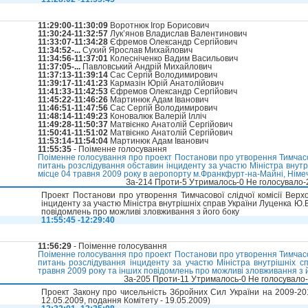
11:29:00-11:30:09
Воротнюк Ігор Борисович
11:30:24-11:32:57
Лук’янов Владислав Валентинович
11:33:07-11:34:28
Єфремов Олександр Сергійович
11:34:52-...
Сухий Ярослав Михайлович
11:34:56-11:37:01
Колесніченко Вадим Васильович
11:37:05-...
Павловський Андрій Михайлович
11:37:13-11:39:14
Сас Сергій Володимирович
11:39:17-11:41:23
Кармазін Юрій Анатолійович
11:41:33-11:42:53
Єфремов Олександр Сергійович
11:45:22-11:46:26
Мартинюк Адам Іванович
11:46:51-11:47:56
Сас Сергій Володимирович
11:48:14-11:49:23
Коновалюк Валерій Ілліч
11:49:28-11:50:37
Матвієнко Анатолій Сергійович
11:50:41-11:51:02
Матвієнко Анатолій Сергійович
11:53:14-11:54:04
Мартинюк Адам Іванович
11:55:35
- Поіменне голосування
Поіменне голосування про проект Постанови про утворення Тимчасово
питань розслідування обставин інциденту за участю Міністра внутр
місце 04 травня 2009 року в аеропорту м.Франкфурт-на-Майні, Німеч
За-214 Проти-5 Утрималось-0 Не голосувало
Проект Постанови про утворення Тимчасової слідчої комісії Верх
інциденту за участю Міністра внутрішніх справ України Луценка Ю.В
повідомлень про можливі зловживання з його боку
11:55:45 -12:29:40
11:56:29
- Поіменне голосування
Поіменне голосування про проект Постанови про утворення Тимчасово
питань розслідування інциденту за участю Міністра внутрішніх с
травня 2009 року та інших повідомлень про можливі зловживання з йо
За-205 Проти-11 Утрималось-0 Не голосувало
Проект Закону про чисельність Збройних Сил України на 2009-201
12.05.2009, подання Комітету - 19.05.2009)