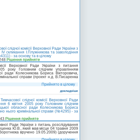
ї слідчої комісії Верховної Ради України з
 IV скликання І.Плужникова та заволодіння
311) - за основу та в цілому
-248
Рішення прийняте
місії Верховної Ради України з питання
005 року Головним слідчим управлінням
ної ради Колесникова Бориса Вікторовича,
мінальної справи (проект н.д. В.Писаренка
Прийнято в цілому
докладніше
имчасової слідчої комісії Верховної Ради
ння 6 квітня 2005 року Головним слідчим
ецької обласної ради Колесникова Бориса
но нього кримінальної справи (№4295) - за
-43
Рішення прийняте
овної Ради України з питань розслідування
уценка Ю.В., який мав місце 04 травня 2009
.Воротнюка вручено 19.05.2009) (доручення
Прийнято в цілому