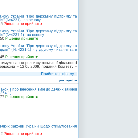
акону України "Про державну підтримку та
ія" (№4231) - за основу
75
Рішення не прийняте
акону України "Про державну підтримку та
ія" (№4231-1) - за основу
-50
Рішення прийняте
акону України "Про державну підтримку та
ардія" (№4231-1) - у другому читанні та в
-45
Рішення прийняте
стимулювання розвитку космічної діяльності
Терьохіна – 12.05.2009, подання Комітету –
Прийнято в цілому
докладніше
аконів про внесення змін до деяких законів
4354-1)
-77
Рішення прийняте
еяких законів України щодо стимулювання
62
Рішення не прийняте