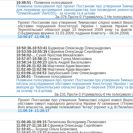
10:49:51
- Поіменне голосування
Поіменне голосування про проект Постанови про утворення Тимчасов
для перевірки дотримання законодавства при проведенні реконстр
"Олімпійський" (№4255) - за основу та в цілому
За-376 Проти-0 Утрималось-1 Не голосувало
Проект Постанови про утворення Тимчасової слідчої комісії Верх
обставин порушення Конституції України і законів України 
Тернопільської обласної ради 15 березня 2009 року та фактів ф
О.Буджерака вручено 31.03.2009, подання Комітету – 06.04.2009)
10:50:07 -11:06:16
10:50:36-10:53:41
Буджерак Олександр Олександрович
10:53:59-10:55:39
Єфремов Олександр Сергійович
10:56:02-...
Сухий Ярослав Михайлович
10:57:07-10:58:11
Герман Ганна Миколаївна
10:58:14-11:00:23
Шкіль Андрій Васильович
11:00:26-11:02:36
Мартинюк Адам Іванович
11:02:40-11:02:56
Мартинюк Адам Іванович
11:03:06-11:04:53
Зарубінський Олег Олександрович
11:06:01
- Поіменне голосування
Поіменне голосування про проект Постанови про утворення Тимчасово
питань розслідування обставин порушення Конституції України і за
виборів до Тернопільської обласної ради 15 березня 2009 року та фа
за основу та в цілому
За-231 Проти-3 Утрималось-0 Не голосувало
Проект Постанови про утворення Тимчасової слідчої комісії Верх
обставин смерті народного депутата України IV скликання І.Плуж
його власністю, акціями телекомпанії "Інтер" (проект н.д. В.Пилипе
11:06:16 -11:26:17
11:06:40-11:09:15
Пилипенко Володимир Пилипович
11:09:27-11:10:18
Єфремов Олександр Сергійович
11:10:41-...
Боднар Ольга Борисівна
11:10:52-11:12:32
Кожем’якін Андрій Анатолійович