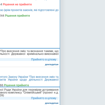
44
Рішення не прийняте
крім проектів законів, які підготовлені до
-244
Рішення прийняте
 "Про внесення змін та визнання такими, що
льності Державної кримінально-виконавчої
Прийнято в цілому
докладніше
ятого Закону України "Про внесення змін та
актів України щодо діяльності Державної
-66
Рішення прийняте
вної Ради України для перевірки дотримання
ного комплексу "Олімпійський" (проект н.д.
09)
Прийнято в цілому
докладніше