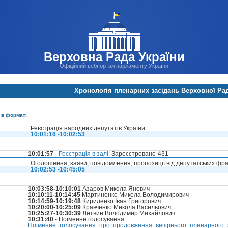
Верховна Рада України
Офіційний вебпортал парламенту України
Хронологія пленарних засідань Верховної Ра
 в форматі
Реєстрація народних депутатів України
10:01:16 -10:02:53
10:01:57
-
Реєстрація в залі.
Зареєстровано-431
Оголошення, заяви, повідомлення, пропозиції від депутатських фра
10:02:53 -10:45:05
10:03:58-10:10:01
Азаров Микола Янович
10:10:11-10:14:45
Мартиненко Микола Володимирович
10:14:59-10:19:48
Кириленко Іван Григорович
10:20:00-10:25:09
Кравченко Микола Васильович
10:25:27-10:30:39
Литвин Володимир Михайлович
10:31:40
- Поіменне голосування
Поіменне голосування про продовження вечірнього пленарного 