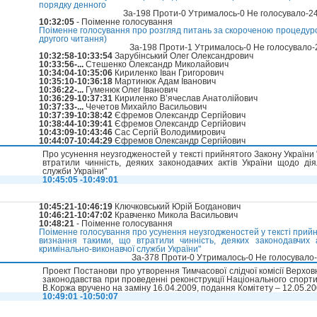
порядку денного
За-198 Проти-0 Утрималось-0 Не голосувало-2
10:32:05
- Поіменне голосування
Поіменне голосування про розгляд питань за скороченою процедурою (
другого читання)
За-198 Проти-1 Утрималось-0 Не голосувало
10:32:58-10:33:54
Зарубінський Олег Олександрович
10:33:56-...
Стешенко Олександр Миколайович
10:34:04-10:35:06
Кириленко Іван Григорович
10:35:10-10:36:18
Мартинюк Адам Іванович
10:36:22-...
Гуменюк Олег Іванович
10:36:29-10:37:31
Кириленко В’ячеслав Анатолійович
10:37:33-...
Чечетов Михайло Васильович
10:37:39-10:38:42
Єфремов Олександр Сергійович
10:38:44-10:39:41
Єфремов Олександр Сергійович
10:43:09-10:43:46
Сас Сергій Володимирович
10:44:07-10:44:29
Єфремов Олександр Сергійович
Про усунення неузгодженостей у тексті прийнятого Закону України
втратили чинність, деяких законодавчих актів України щодо дія
служби України"
10:45:05 -10:49:01
10:45:21-10:46:19
Ключковський Юрій Богданович
10:46:21-10:47:02
Кравченко Микола Васильович
10:48:21
- Поіменне голосування
Поіменне голосування про усунення неузгодженостей у тексті прийн
визнання такими, що втратили чинність, деяких законодавчих 
кримінально-виконавчої служби України"
За-378 Проти-0 Утрималось-0 Не голосувало
Проект Постанови про утворення Тимчасової слідчої комісії Верхо
законодавства при проведенні реконструкції Національного спортив
В.Коржа вручено на заміну 16.04.2009, подання Комітету – 12.05.20
10:49:01 -10:50:07