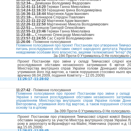
11:12:34-...
Демішкан Володимир Федорович
11:12:41-11:14:20
Герман Ганна Миколаївна
11:14:24-11:16:33
Геращенко Ірина Володимирівна
11:16:36-11:18:44
Мартинюк Адам Іванович
11:21:18-...
Кілінкаров Спірідон Павлович
11:21:22-11:22:22
Мартинюк Адам Іванович
11:22:26-11:22:50
Мартиненко Микола Володимирович
11:22:51-...
Ілляшов Григорій Олексійович
11:22:55-11:23:46
Герман Ганна Миколаївна
11:23:48-...
Стешенко Олександр Миколайович
11:23:57-11:24:55
Сас Сергій Володимирович
11:26:06
- Поіменне голосування
Поіменне голосування про проект Постанови про утворення Тимчасово
питань розслідування обставин смерті народного депутата України
невідомими особами його власністю, акціями телекомпанії "Інтер" (№4
За-194 Проти-0 Утрималось-0 Не голосувало
Проект Постанови про зміни у складі Тимчасової слідчої ко
розслідування обставин незаконного затримання 6 квітня 2
Міністерства внутрішніх справ України голови Донецької облас
утримання його під вартою, а також порушення стосовно нього кри
вручено 06.04.2009, подання Комітету – 12.05.2009)
11:26:17 -11:28:02
11:27:42
- Поіменне голосування
Поіменне голосування про проект Постанови про зміни у складі Т
України з питання розслідування обставин незаконного затрима
управлінням Міністерства внутрішніх справ України голови Дон
Вікторовича, утримання його під вартою, а також порушення стосов
основу та в цілому
За-399 Проти-0 Утрималось-0 Не голосувало
Проект Постанови про утворення Тимчасової слідчої комісії Верх
обставин інциденту за участю Міністра внутрішніх справ України Л
року в аеропорту м.Франкфурт-на-Майні, Німеччина (проект н.д. І
від 15.05.2009)
11:28:02 -11:55:45