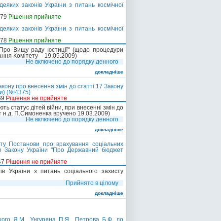
еяких законів України з питань космічної
-79
Рішення прийняте
еяких законів України з питань космічної
-78
Рішення прийняте
"Про Вищу раду юстиції" (щодо процедури
ання Комітету – 19.05.2009)
Не включено до порядку денного
докладніше
кону про внесення змін до статті 17 Закону
ги) (№4375)
69
Рішення не прийняте
ь статус дітей війни, при внесенні змін до
т н.д. П.Симоненка вручено 19.03.2009)
Не включено до порядку денного
докладніше
ту Постанови про врахування соціальних
до Закону України "Про Державний бюджет
47
Рішення не прийняте
ів України з питань соціального захисту
Прийнято в цілому
докладніше
го Я.М., Унгуряна П.Я., Петрова Б.Ф. до