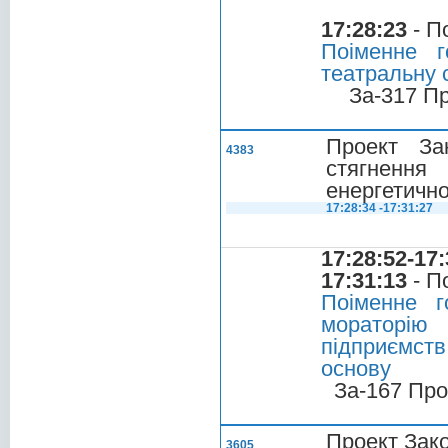
17:28:23
- П
Поіменне г
театральну 
За-317 П
Проект За
4383
стягненн
енергетичн
17:28:34 -17:31:27
17:28:52-17:
17:31:13
- П
Поіменне г
мораторію
підприємств
основу
За-167 Про
Проект Зако
3605