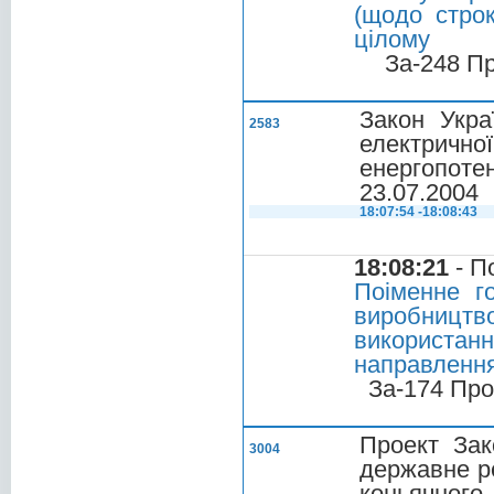
(щодо стро
цілому
За-248 П
Закон Укра
2583
електричної
енергопоте
23.07.2004
18:07:54 -18:08:43
18:08:21
- П
Поіменне г
виробництво
використа
направлення
За-174 Про
Проект Зак
3004
державне ре
коньячного