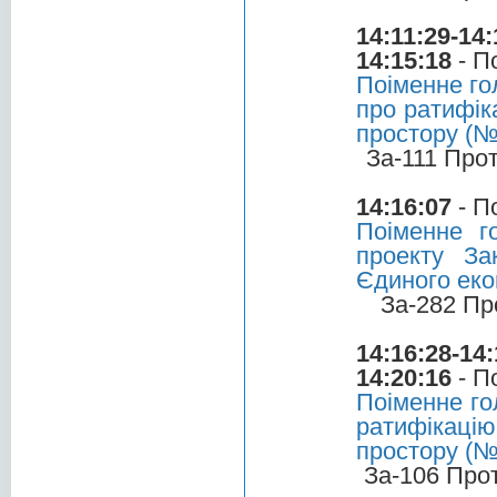
14:11:29-14:
14:15:18
- П
Поіменне го
про ратифік
простору (№
За-111 Про
14:16:07
- П
Поіменне г
проекту За
Єдиного еко
За-282 Пр
14:16:28-14:
14:20:16
- П
Поіменне го
ратифікаці
простору (№
За-106 Про