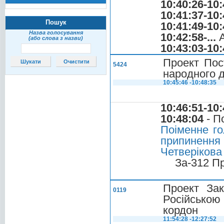
10:40:26-10:
10:41:37-10:
Пошук
10:41:49-10:
Назва голосування
10:42:58-...
А
(або слова з назви)
10:43:03-10:
Проект Пос
5424
народного д
10:45:46 -10:48:35
10:46:51-10:
10:48:04
- П
Поіменне го
припиненн
Четверікова 
За-312 П
Проект Зак
0119
Російською
кордон
11:54:28 -12:27:52