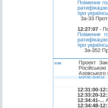
Поіменне го
ратифікацію
про українс
За-33 Прот
12:27:07
- П
Поіменне г
ратифікацію
про українс
За-352 П
Проект Зак
0188
Російською
Азовського 
12:27:52 -13:07:12
12:31:00-12:
12:33:20-12:
12:34:41-...
А
12:34:48-12: