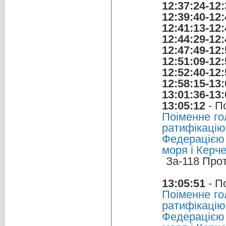
12:37:24-12:
12:39:40-12:
12:41:13-12:
12:44:29-12:
12:47:49-12:
12:51:09-12:
12:52:40-12:
12:58:15-13:
13:01:36-13:
13:05:12
- П
Поіменне го
ратифікац
Федерацією 
моря і Керч
За-118 Про
13:05:51
- П
Поіменне го
ратифікац
Федерацією 