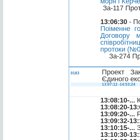
моря і Керч
За-117 Про
13:06:30
- П
Поіменне г
Договору 
співробітни
протоки (№0
За-274 П
Проект За
0183
Єдиного ек
13:07:12 -14:53:24
13:08:10-...
К
13:08:20-13:
13:09:20-...
Р
13:09:32-13:
13:10:15-...
З
13:10:30-13: