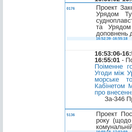
Проект Зак
0176
Урядом Ту
судноплавст
та Урядом
доповнень д
16:52:39 -16:55:18
16:53:06-16:
16:55:01
- П
Поіменне г
Угоди між У
морське т
Кабінетом М
про внесенн
За-346 П
Проект Пос
5136
року (щодо
комунальній