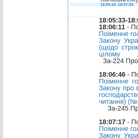
18:05:24 -18:07:54
18:05:33-18:
18:06:11
- П
Поіменне го
Закону Укра
(щодо строк
цілому
За-224 Про
18:06:46
- П
Поіменне г
Закону про 
господарств
читання) (№
За-245 П
18:07:17
- П
Поіменне го
Закону Укра