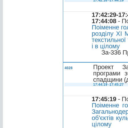
17:42:16 -17:44:19
17:42:29-17:
17:44:08
- П
Поіменне го
розділу XI 
текстильної 
і в цілому
За-336 П
Проект За
4028
програми з
спадщини (д
17:44:19 -17:45:27
17:45:19
- П
Поіменне г
Загальноде
об'єктів ку
цілому