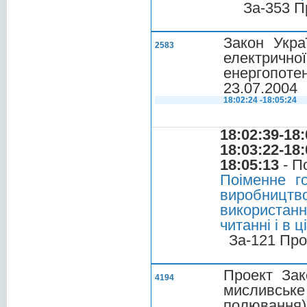
За-353 П
Закон Укра
2583
електричної
енергопоте
23.07.2004
18:02:24 -18:05:24
18:02:39-18:
18:03:22-18:
18:05:13
- П
Поіменне г
виробництво
використанн
читанні і в 
За-121 Про
Проект Зак
4194
мисливськ
полювання) 