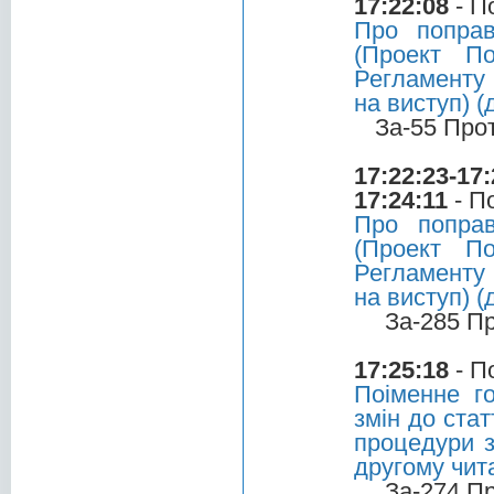
17:22:08
- П
Про попра
(Проект По
Регламенту 
на виступ) 
За-55 Про
17:22:23-17:
17:24:11
- П
Про попра
(Проект По
Регламенту 
на виступ) 
За-285 П
17:25:18
- П
Поіменне г
змін до ста
процедури з
другому чита
За-274 П