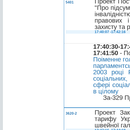
Проект Пос
5401
"Про підсум
інвалідніс
правових і
захисту та р
17:40:07 -17:42:16
17:40:30-17:
17:41:50
- П
Поіменне го
парламентсь
2003 році 
соціальних, 
сфері соціал
в цілому
За-329 П
Проект Зак
3620-2
тарифу Укр
швейної гал