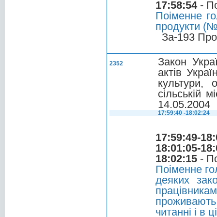
17:58:54
- П
Поіменне го
продукти (№3
За-193 Про
Закон Укра
2352
актів Укра
культури, 
сільській м
14.05.2004
17:59:40 -18:02:24
17:59:49-18:
18:01:05-18:
18:02:15
- П
Поіменне го
деяких зак
працівника
проживають
читанні і в 