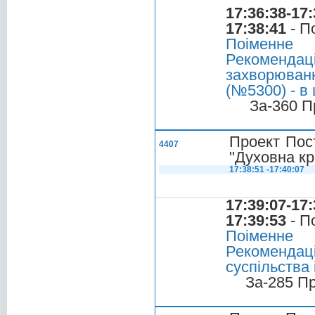
17:36:38-17:
17:38:41
- П
Поіменне
Рекомендаці
захворюван
(№5300) - в
За-360 П
Проект Пос
4407
"Духовна кр
17:38:51 -17:40:07
17:39:07-17:
17:39:53
- П
Поіменне
Рекоменда
суспільства 
За-285 П