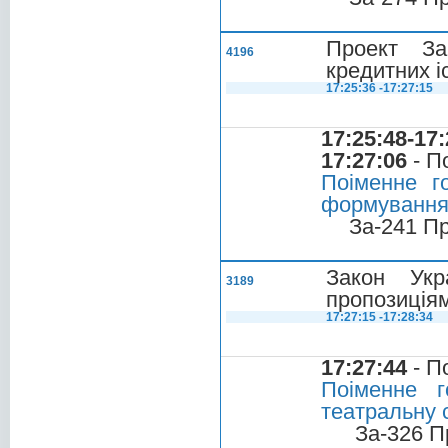
Проект За
4196
кредитних і
17:25:36 -17:27:15
17:25:48-17:
17:27:06
- П
Поіменне г
формування т
За-241 П
Закон Укр
3189
пропозиціям
17:27:15 -17:28:34
17:27:44
- П
Поіменне г
театральну 
За-326 П