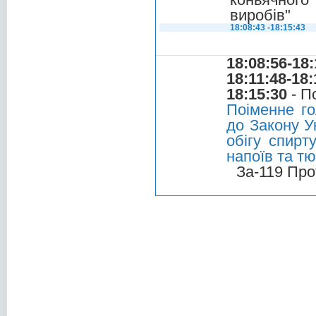
виробів"
18:08:43 -18:15:43
18:08:56-18:
18:11:48-18:
18:15:30
- П
Поіменне го
до Закону У
обігу спирт
напоїв та т
За-119 Про