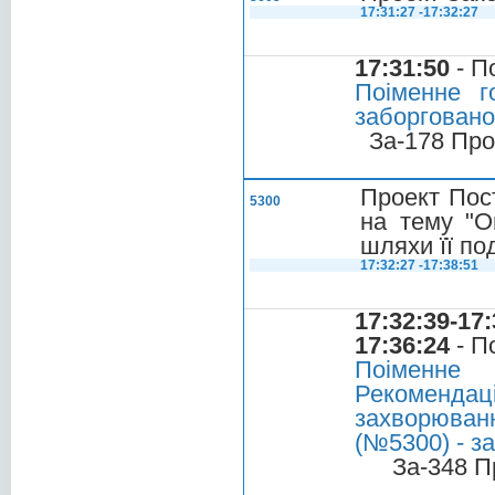
17:31:27 -17:32:27
17:31:50
- П
Поіменне г
заборгованос
За-178 Про
Проект Пос
5300
на тему "О
шляхи її по
17:32:27 -17:38:51
17:32:39-17:
17:36:24
- П
Поіменне
Рекомендаці
захворюван
(№5300) - з
За-348 П