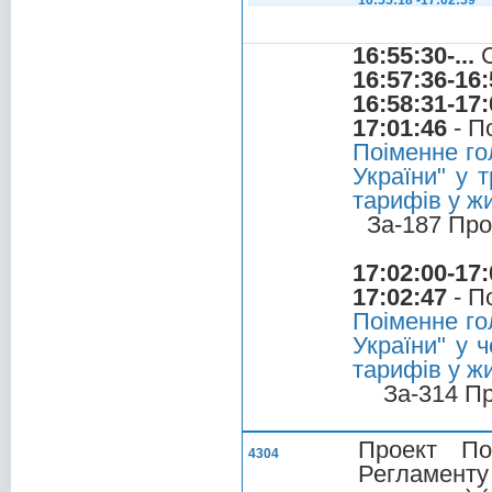
16:55:18 -17:02:59
16:55:30-...
С
16:57:36-16:
16:58:31-17:
17:01:46
- П
Поіменне го
України" у 
тарифів у ж
За-187 Про
17:02:00-17:
17:02:47
- П
Поіменне го
України" у 
тарифів у ж
За-314 П
Проект По
4304
Регламенту