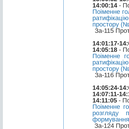
14:00:14
- П
Поіменне го
ратифікаці
простору (№
За-115 Про
14:01:17-14:
14:05:18
- П
Поіменне г
ратифікаці
простору (№
За-116 Про
14:05:24-14:
14:07:11-14:
14:11:05
- П
Поіменне го
розгляду 
формування 
За-124 Про