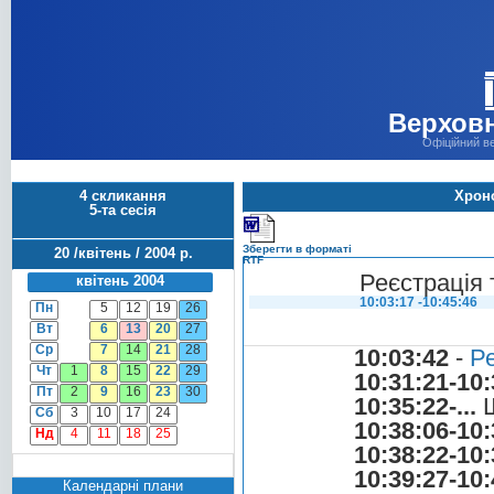
Верховн
Офіційний в
4 скликання
Хроно
5-та сесія
Зберегти в форматі
20 /квітень / 2004 р.
RTF
Реєстрація 
квітень 2004
10:03:17 -10:45:46
Пн
5
12
19
26
Вт
6
13
20
27
Ср
7
14
21
28
10:03:42
-
Ре
Чт
1
8
15
22
29
10:31:21-10:
Пт
2
9
16
23
30
10:35:22-...
Ш
Сб
3
10
17
24
10:38:06-10:
Нд
4
11
18
25
10:38:22-10:
10:39:27-10:
Календарні плани