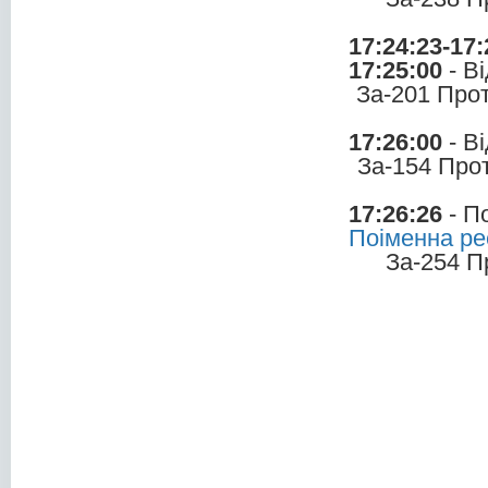
17:24:23-17:
17:25:00
- В
За-201 Про
17:26:00
- В
За-154 Про
17:26:26
- П
Поіменна ре
За-254 П