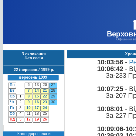
Верховн
Офіційний в
3 скликання
Хроно
4-та сесія
10:03:56
-
Ре
10:06:42
- В
22 /вересень/ 1999 р.
За-233 П
вересень 1999
Пн
6
13
20
27
10:07:25
- В
Вт
7
14
21
28
За-207 П
Ср
1
8
15
22
29
Чт
2
9
16
23
30
10:08:01
- В
Пт
3
10
17
24
Сб
4
11
18
25
За-227 П
Нд
5
12
19
26
10:09:06-10:
Календарні плани
10:29:02-10: