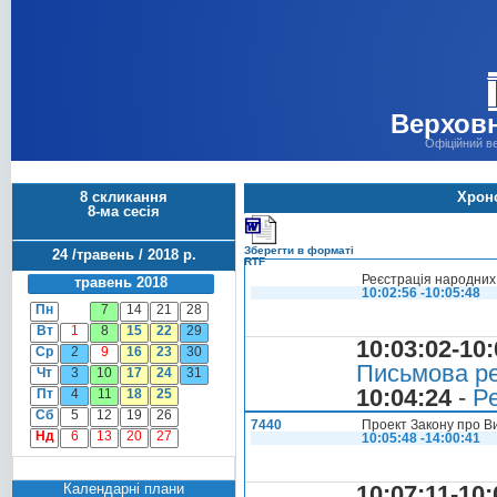
Верховн
Офіційний в
8 скликання
Хроно
8-ма сесія
Зберегти в форматі
24 /травень / 2018 р.
RTF
Реєстрація народних 
травень 2018
10:02:56 -10:05:48
Пн
7
14
21
28
Вт
1
8
15
22
29
10:03:02-10:
Ср
2
9
16
23
30
Письмова ре
Чт
3
10
17
24
31
10:04:24
-
Ре
Пт
4
11
18
25
Сб
5
12
19
26
7440
Проект Закону про В
Нд
6
13
20
27
10:05:48 -14:00:41
Календарні плани
10:07:11-10: