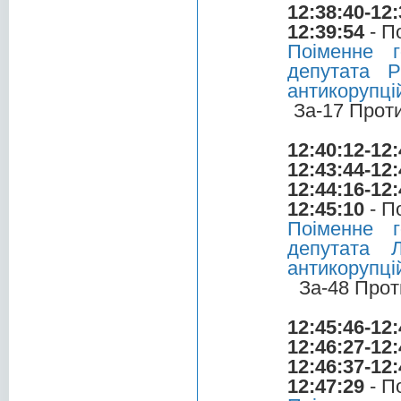
12:38:40-12:
12:39:54
- П
Поіменне 
депутата 
антикорупці
За-17 Прот
12:40:12-12:
12:43:44-12:
12:44:16-12:
12:45:10
- П
Поіменне 
депутата 
антикорупці
За-48 Прот
12:45:46-12:
12:46:27-12:
12:46:37-12:
12:47:29
- П