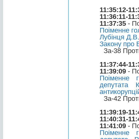
11:35:12-11:
11:36:11-11:
11:37:35
- П
Поіменне го
Лубінця Д.В
Закону про 
За-38 Прот
11:37:44-11:
11:39:09
- П
Поіменне 
депутата 
антикорупці
За-42 Прот
11:39:19-11:
11:40:31-11:
11:41:09
- П
Поіменне 