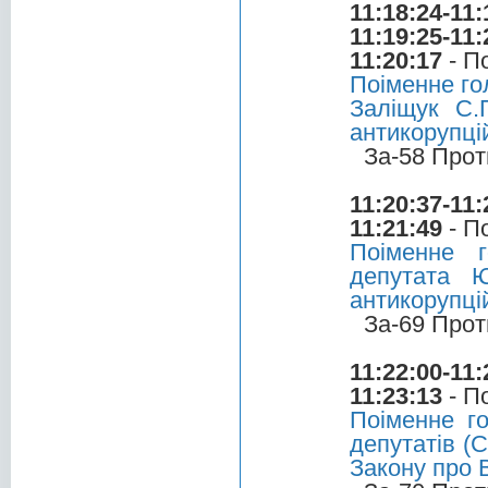
11:18:24-11:
11:19:25-11:
11:20:17
- П
Поіменне го
Заліщук С.
антикорупці
За-58 Прот
11:20:37-11:
11:21:49
- П
Поіменне 
депутата 
антикорупці
За-69 Прот
11:22:00-11:
11:23:13
- П
Поіменне г
депутатів (С
Закону про 