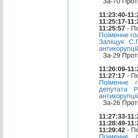
За-70 Прот
11:23:40-11:
11:25:17-11:
11:25:57
- П
Поіменне го
Заліщук С.
антикорупці
За-29 Прот
11:26:09-11:
11:27:17
- П
Поіменне 
депутата 
антикорупці
За-26 Прот
11:27:33-11:
11:28:49-11:
11:29:42
- П
Поіменне 