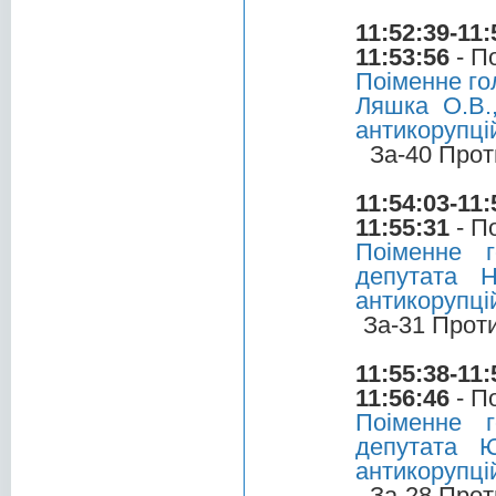
11:52:39-11:
11:53:56
- П
Поіменне го
Ляшка О.В.
антикорупці
За-40 Прот
11:54:03-11:
11:55:31
- П
Поіменне 
депутата 
антикорупці
За-31 Прот
11:55:38-11:
11:56:46
- П
Поіменне 
депутата 
антикорупці
За-28 Прот