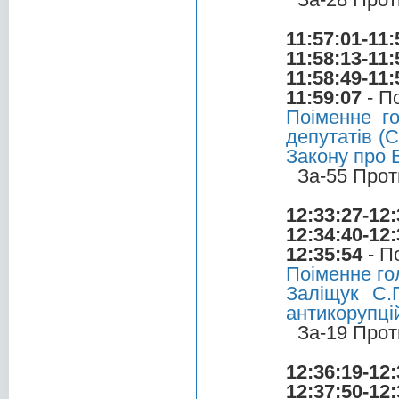
11:57:01-11:
11:58:13-11:
11:58:49-11:
11:59:07
- П
Поіменне г
депутатів (С
Закону про 
За-55 Прот
12:33:27-12:
12:34:40-12:
12:35:54
- П
Поіменне го
Заліщук С.
антикорупці
За-19 Прот
12:36:19-12:
12:37:50-12: