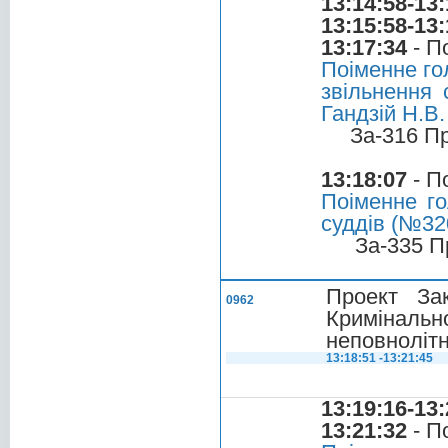
13:14:58-13:
13:15:58-13:
13:17:34
- П
Поіменне го
звільнення 
Гандзій Н.В.
За-316 П
13:18:07
- П
Поіменне го
суддів (№320
За-335 П
Проект За
0962
Кримінал
неповнолітн
13:18:51 -13:21:45
13:19:16-13:
13:21:32
- П