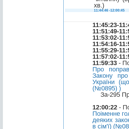
хв.)
11:44:46 -12:00:45
11:45:23-11:
11:51:49-11:
11:53:02-11:
11:54:16-11:
11:55:29-11:
11:57:02-11:
11:59:33
- П
Про поправ
Закону про
України (що
(№0895) )
За-295 П
12:00:22
- П
Поіменне го
деяких зако
в сім'ї) (№0