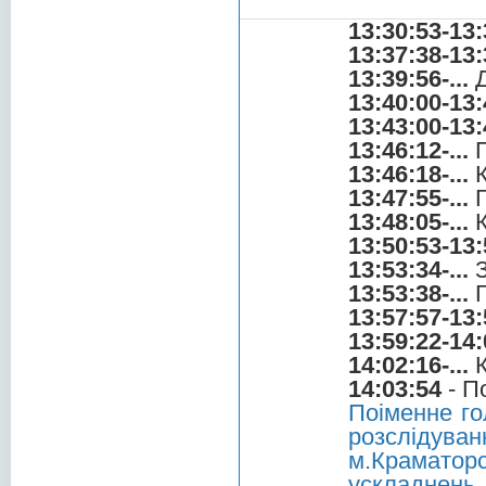
13:30:53-13:
13:37:38-13:
13:39:56-...
Д
13:40:00-13:
13:43:00-13:
13:46:12-...
П
13:46:18-...
К
13:47:55-...
Г
13:48:05-...
К
13:50:53-13:
13:53:34-...
З
13:53:38-...
Г
13:57:57-13:
13:59:22-14:
14:02:16-...
К
14:03:54
- П
Поіменне го
розслідув
м.Краматор
ускладнень