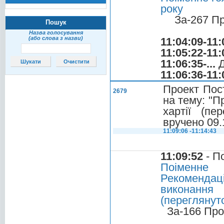
року
За-267 П
Пошук
Назва голосування
(або слова з назви)
11:04:09-11:
11:05:22-11:
11:06:35-...
Д
11:06:36-11:
Проект Пос
2679
на тему: "П
хартії (пе
вручено 09.
11:09:06 -11:14:43
11:09:52
- П
Поіменне
Рекомендац
виконання
(переглянуто
За-166 Про