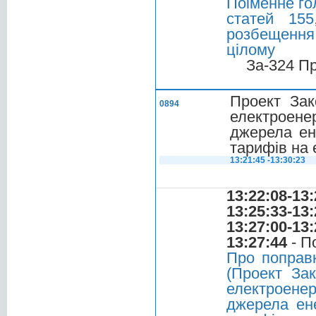
Поіменне го
статей 155
розбещення 
цілому
За-324 П
Проект Зак
0894
електроенер
джерела ен
тарифів на 
13:21:45 -13:30:23
13:22:08-13:
13:25:33-13:
13:27:00-13:
13:27:44
- П
Про поправ
(Проект За
електроенер
джерела ене