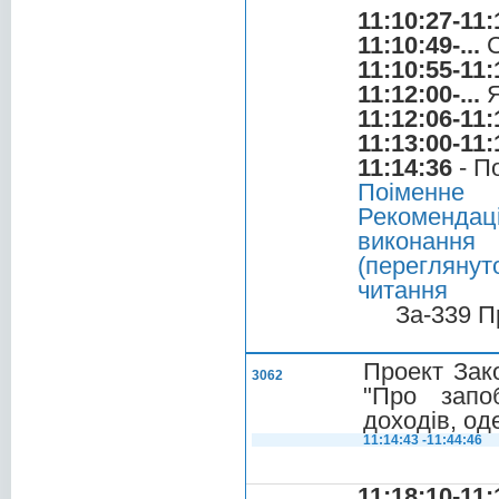
11:10:27-11:
11:10:49-...
С
11:10:55-11:
11:12:00-...
Я
11:12:06-11:
11:13:00-11:
11:14:36
- П
Поіменне
Рекомендац
виконання
(перегляну
читання
За-339 П
Проект Зак
3062
"Про запоб
доходів, о
11:14:43 -11:44:46
11:18:10-11: