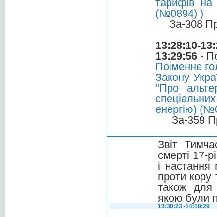
тарифів на 
(№0894) )
За-308 П
13:28:10-13:
13:29:56
- П
Поіменне го
Закону Укра
"Про альте
спеціальни
енергію) (№0
За-359 П
Звіт Тимча
смерті 17-р
і настання
проти кору 
також для 
якою були 
13:30:23 -14:10:29