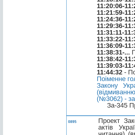
11:20:06-11:
11:21:59-11:
11:24:36-11:
11:29:36-11:
11:31:11-11:
11:33:22-11:
11:36:09-11:
11:38:31-...
Г
11:38:42-11:
11:39:03-11:
11:44:32
- П
Поіменне го
Закону Укр
(відмиван
(№3062) - з
За-345 П
Проект Зак
0895
актів Укра
читання) (в