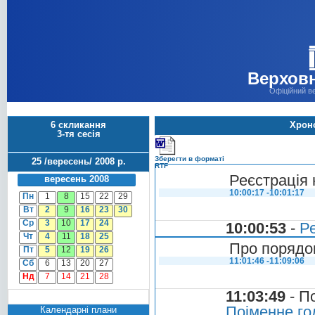
Верховн
Офіційний в
6 скликання
Хроно
3-тя сесія
Зберегти в форматі
25 /вересень/ 2008 р.
RTF
Реєстрація 
вересень 2008
10:00:17 -10:01:17
Пн
1
8
15
22
29
Вт
2
9
16
23
30
Ср
3
10
17
24
10:00:53
-
Ре
Чт
4
11
18
25
Про порядок
Пт
5
12
19
26
11:01:46 -11:09:06
Сб
6
13
20
27
Нд
7
14
21
28
11:03:49
- П
Поіменне го
Календарні плани