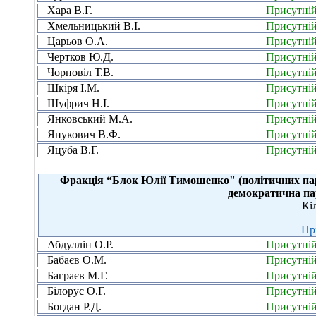
Хара В.Г.
Присутні
Хмельницький В.І.
Присутні
Царьов О.А.
Присутні
Чертков Ю.Д.
Присутні
Чорновіл Т.В.
Присутні
Шкіря І.М.
Присутні
Шуфрич Н.І.
Присутні
Янковський М.А.
Присутні
Янукович В.Ф.
Присутні
Яцуба В.Г.
Присутні
Фракція “Блок Юлії Тимошенко" (політичних парт
демократична пар
Кі
Пр
Абдуллін О.Р.
Присутні
Бабаєв О.М.
Присутні
Баграєв М.Г.
Присутні
Білорус О.Г.
Присутні
Богдан Р.Д.
Присутні