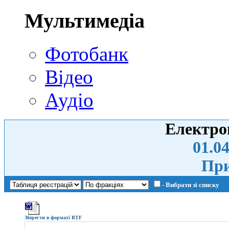
Мультимедіа
Фотобанк
Відео
Аудіо
Електро
01.04
При
- Вибрати зі списку
Зберегти в форматі RTF