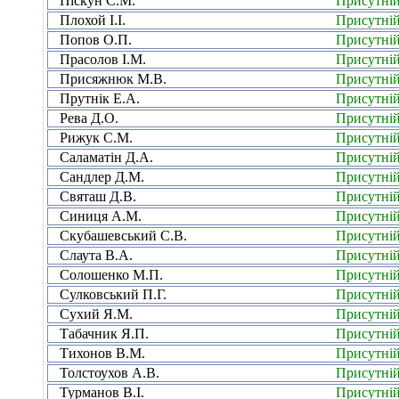
Піскун С.М.
Присутні
Плохой І.І.
Присутні
Попов О.П.
Присутні
Прасолов І.М.
Присутні
Присяжнюк М.В.
Присутні
Прутнік Е.А.
Присутні
Рева Д.О.
Присутні
Рижук С.М.
Присутні
Саламатін Д.А.
Присутні
Сандлер Д.М.
Присутні
Святаш Д.В.
Присутні
Синиця А.М.
Присутні
Скубашевський С.В.
Присутні
Слаута В.А.
Присутні
Солошенко М.П.
Присутні
Сулковський П.Г.
Присутні
Сухий Я.М.
Присутні
Табачник Я.П.
Присутні
Тихонов В.М.
Присутні
Толстоухов А.В.
Присутні
Турманов В.І.
Присутні