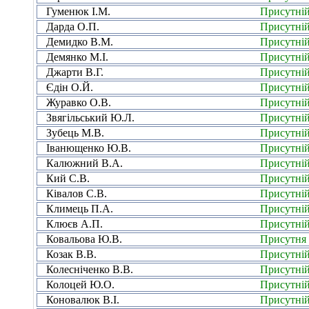
Гуменюк І.М.
Присутні
Дарда О.П.
Присутні
Демидко В.М.
Присутні
Демянко М.І.
Присутні
Джарти В.Г.
Присутні
Єдін О.Й.
Присутні
Журавко О.В.
Присутні
Звягільський Ю.Л.
Присутні
Зубець М.В.
Присутні
Іванющенко Ю.В.
Присутні
Калюжний В.А.
Присутні
Кий С.В.
Присутні
Ківалов С.В.
Присутні
Климець П.А.
Присутні
Клюєв А.П.
Присутні
Ковальова Ю.В.
Присутня
Козак В.В.
Присутні
Колесніченко В.В.
Присутні
Колоцей Ю.О.
Присутні
Коновалюк В.І.
Присутні