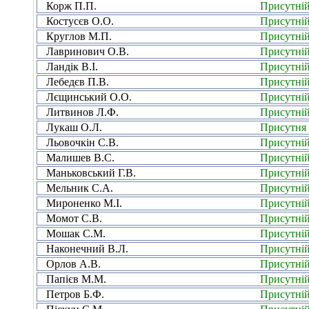
Корж П.П.
Присутні
Костусєв О.О.
Присутні
Круглов М.П.
Присутні
Лавринович О.В.
Присутні
Ландік В.І.
Присутні
Лебедєв П.В.
Присутні
Лєщинський О.О.
Присутні
Литвинов Л.Ф.
Присутні
Лукаш О.Л.
Присутня
Льовочкін С.В.
Присутні
Малишев В.С.
Присутні
Маньковський Г.В.
Присутні
Мельник С.А.
Присутні
Мироненко М.І.
Присутні
Момот С.В.
Присутні
Мошак С.М.
Присутні
Наконечний В.Л.
Присутні
Орлов А.В.
Присутні
Папієв М.М.
Присутні
Петров Б.Ф.
Присутні