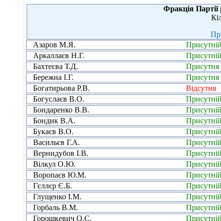
Фракція Партії 
Кі
Пр
Азаров М.Я.
Присутні
Аркаллаєв Н.Г.
Присутні
Бахтеєва Т.Д.
Присутня
Бережна І.Г.
Присутня
Богатирьова Р.В.
Відсутня
Богуслаєв В.О.
Присутні
Бондаренко В.В.
Присутні
Бондик В.А.
Присутні
Букаєв В.О.
Присутні
Васильєв Г.А.
Присутні
Вернидубов І.В.
Присутні
Вілкул О.Ю.
Присутні
Воропаєв Ю.М.
Присутні
Гєллєр Є.Б.
Присутні
Глущенко І.М.
Присутні
Горбаль В.М.
Присутні
Горошкевич О.С.
Присутні