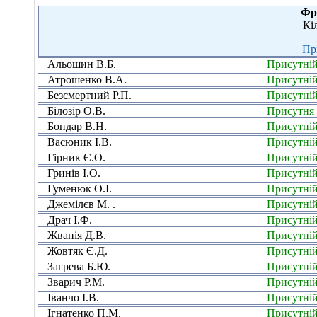
Фр
Кі
Пр
Альошин В.Б.
Присутні
Атрошенко В.А.
Присутні
Безсмертний Р.П.
Присутні
Білозір О.В.
Присутня
Бондар В.Н.
Присутні
Васюник І.В.
Присутні
Гірник Є.О.
Присутні
Гринів І.О.
Присутні
Гуменюк О.І.
Присутні
Джемілєв М. .
Присутні
Драч І.Ф.
Присутні
Жванія Д.В.
Присутні
Жовтяк Є.Д.
Присутні
Загрева Б.Ю.
Присутні
Зварич Р.М.
Присутні
Іванчо І.В.
Присутні
Ігнатенко П.М.
Присутні