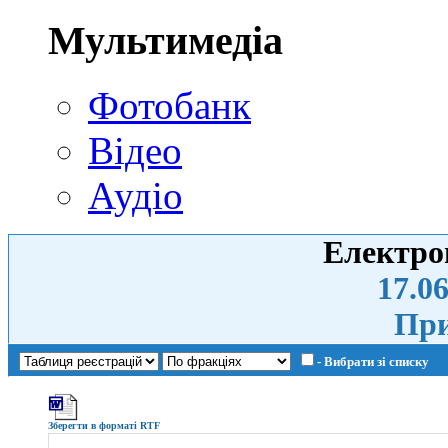
Мультимедіа
Фотобанк
Відео
Аудіо
Електро
17.06
При
- Вибрати зі списку
Зберегти в форматі RTF