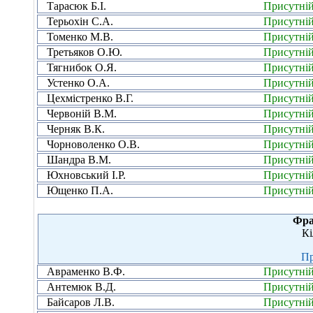
Тарасюк Б.І.
Присутні
Терьохін С.А.
Присутні
Томенко М.В.
Присутні
Третьяков О.Ю.
Присутні
Тягнибок О.Я.
Присутні
Устенко О.А.
Присутні
Цехмістренко В.Г.
Присутні
Червоній В.М.
Присутні
Черняк В.К.
Присутні
Чорноволенко О.В.
Присутні
Шандра В.М.
Присутні
Юхновський І.Р.
Присутні
Ющенко П.А.
Присутні
Фра
Кі
Пр
Авраменко В.Ф.
Присутні
Антемюк В.Д.
Присутні
Байсаров Л.В.
Присутні