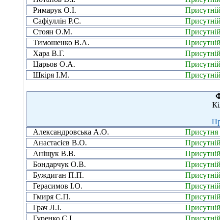
Римарук О.І.
Присутні
Сафіуллін Р.С.
Присутні
Стоян О.М.
Присутні
Тимошенко В.А.
Присутні
Хара В.Г.
Присутні
Царьов О.А.
Присутні
Шкіря І.М.
Присутні
Ф
Кі
Пр
Александровська А.О.
Присутня
Анастасієв В.О.
Присутні
Аніщук В.В.
Присутні
Бондарчук О.В.
Присутні
Буждиган П.П.
Присутні
Герасимов І.О.
Присутні
Гмиря С.П.
Присутні
Грач Л.І.
Присутні
Гуренко С.І.
Присутні