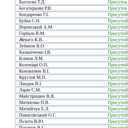
Бахтеєва Т.Д.
Присутня
Богатирьова Р.В.
Присутня
Бондаренко Г.І.
Присутні
Бубка С.Н.
Присутні
Веревський А.М.
Присутні
Горбаль В.М.
Присутні
Жеваго К.В.
Присутні
Зубанов В.О.
Присутні
Кальніченко І.В.
Присутні
Клімов Л.М.
Присутні
Колоніарі О.П.
Присутні
Коновалюк В.І.
Присутні
Круглов М.П.
Присутні
Ландик В.І.
Присутні
Ларін С.М.
Присутні
Майстришин В.Я.
Присутні
Матвієнко П.В.
Присутні
Матвійчук Е.Л.
Присутні
Панасовський О.Г.
Присутні
Пєхота В.Ю.
Присутні
Потапов В.І.
Присутні