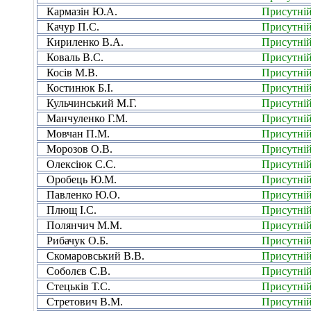
Кармазін Ю.А.
Присутні
Качур П.С.
Присутні
Кириленко В.А.
Присутні
Коваль В.С.
Присутні
Косів М.В.
Присутні
Костинюк Б.І.
Присутні
Кульчинський М.Г.
Присутні
Манчуленко Г.М.
Присутні
Мовчан П.М.
Присутні
Морозов О.В.
Присутні
Олексіюк С.С.
Присутні
Оробець Ю.М.
Присутні
Павленко Ю.О.
Присутні
Плющ І.С.
Присутні
Полянчич М.М.
Присутні
Рибачук О.Б.
Присутні
Скомаровський В.В.
Присутні
Соболєв С.В.
Присутні
Стецьків Т.С.
Присутні
Стретович В.М.
Присутні