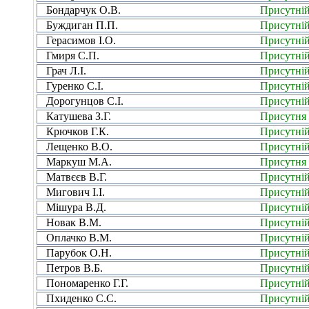
Бондарчук О.В.
Присутні
Буждиган П.П.
Присутні
Герасимов І.О.
Присутні
Гмиря С.П.
Присутні
Грач Л.І.
Присутні
Гуренко С.І.
Присутні
Дорогунцов С.І.
Присутні
Катушева З.Г.
Присутня
Крючков Г.К.
Присутні
Лещенко В.О.
Присутні
Маркуш М.А.
Присутня
Матвєєв В.Г.
Присутні
Мигович І.І.
Присутні
Мішура В.Д.
Присутні
Новак В.М.
Присутні
Оплачко В.М.
Присутні
Парубок О.Н.
Присутні
Петров В.Б.
Присутні
Пономаренко Г.Г.
Присутні
Пхиденко С.С.
Присутні