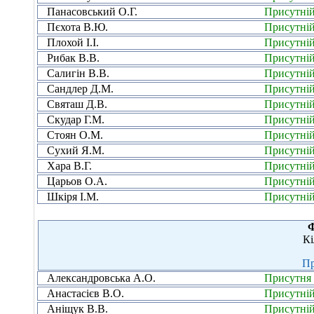
Панасовський О.Г.
Присутні
Пєхота В.Ю.
Присутні
Плохой І.І.
Присутні
Рибак В.В.
Присутні
Салигін В.В.
Присутні
Сандлер Д.М.
Присутні
Святаш Д.В.
Присутні
Скудар Г.М.
Присутні
Стоян О.М.
Присутні
Сухий Я.М.
Присутні
Хара В.Г.
Присутні
Царьов О.А.
Присутні
Шкіря І.М.
Присутні
Ф
Кі
Пр
Александровська А.О.
Присутня
Анастасієв В.О.
Присутні
Аніщук В.В.
Присутні