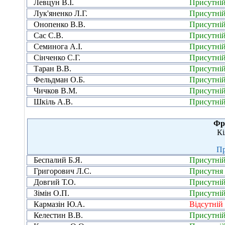
Левцун В.І.
Присутні
Лук'яненко Л.Г.
Присутні
Онопенко В.В.
Присутні
Сас С.В.
Присутні
Семинога А.І.
Присутні
Сінченко С.Г.
Присутні
Таран В.В.
Присутні
Фельдман О.Б.
Присутні
Чичков В.М.
Присутні
Шкіль А.В.
Присутні
Фр
Кі
Пр
Беспалий Б.Я.
Присутні
Григорович Л.С.
Присутня
Довгий Т.О.
Присутні
Зімін О.П.
Присутні
Кармазін Ю.А.
Відсутній
Келестин В.В.
Присутні