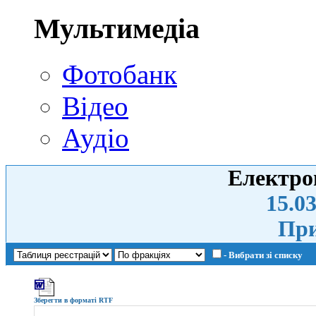
Мультимедіа
Фотобанк
Відео
Аудіо
Електро
15.03
При
- Вибрати зі списку
Зберегти в форматі RTF