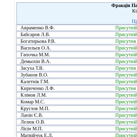
Фракція Пар
Кі
Пр
Авраменко В.Ф.
Присутні
Байсаров Л.В.
Присутні
Богатирьова Р.В.
Присутня
Васильєв О.А.
Присутні
Гапочка М.М.
Присутні
Демьохін В.А.
Присутні
Засуха Т.В.
Присутня
Зубанов В.О.
Присутні
Калетнік Г.М.
Присутні
Кириченко Л.Ф.
Присутня
Клімов Л.М.
Присутні
Комар М.С.
Присутні
Круглов М.П.
Присутні
Лапін Є.В.
Присутні
Лелюк О.В.
Присутні
Лісін М.П.
Присутні
Матвійчук Е.Л.
Присутні