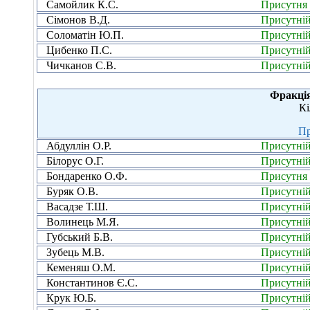
Самойлик К.С.
Присутня
Сімонов В.Д.
Присутні
Соломатін Ю.П.
Присутні
Цибенко П.С.
Присутні
Чичканов С.В.
Присутні
Фракці
Кі
Пр
Абдуллін О.Р.
Присутні
Білорус О.Г.
Присутні
Бондаренко О.Ф.
Присутня
Буряк О.В.
Присутні
Васадзе Т.Ш.
Присутні
Волинець М.Я.
Присутні
Губський Б.В.
Присутні
Зубець М.В.
Присутні
Кеменяш О.М.
Присутні
Константинов Є.С.
Присутні
Крук Ю.Б.
Присутні