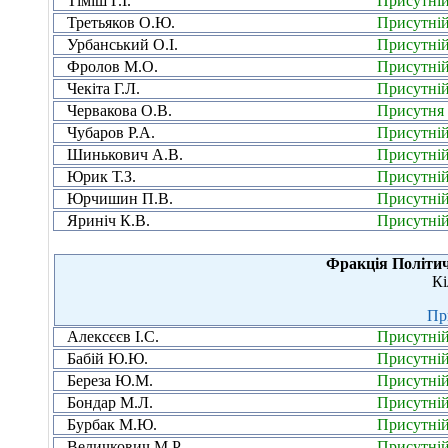
Тіміш Г.І.
Присутні
Третьяков О.Ю.
Присутні
Урбанський О.І.
Присутні
Фролов М.О.
Присутні
Чекіта Г.Л.
Присутні
Червакова О.В.
Присутня
Чубаров Р.А.
Присутні
Шинькович А.В.
Присутні
Юрик Т.З.
Присутні
Юрчишин П.В.
Присутні
Яриніч К.В.
Присутні
Фракція Політ
Кі
Пр
Алексєєв І.С.
Присутні
Бабій Ю.Ю.
Присутні
Береза Ю.М.
Присутні
Бондар М.Л.
Присутні
Бурбак М.Ю.
Присутні
Величкович М.Р.
Присутні