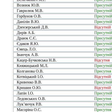
Вознюк Ю.В.
Присутні
Гаврилюк М.В.
Присутні
Горбунов О.В.
Присутні
Данілін В.Ю.
Присутні
Дзензерський Д.В.
Відсутній
Дирів А.Б.
Присутні
Драюк С.Є.
Присутні
Єдаков Я.Ю.
Присутні
Ємець Л.О.
Присутні
Іванчук А.В.
Присутні
Кацер-Бучковська Н.В.
Відсутня
Княжицький М.Л.
Присутні
Колганова О.В.
Присутня
Котвіцький І.О.
Відсутній
Кривенко В.В.
Присутні
Кришин О.Ю.
Відсутній
Лапін І.О.
Присутні
Ледовських О.В.
Присутня
Лук’янчук Р.В.
Присутні
Масоріна О.С.
Присутня