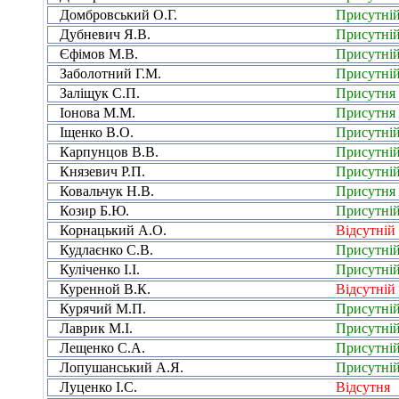
Домбровський О.Г.
Присутні
Дубневич Я.В.
Присутні
Єфімов М.В.
Присутні
Заболотний Г.М.
Присутні
Заліщук С.П.
Присутня
Іонова М.М.
Присутня
Іщенко В.О.
Присутні
Карпунцов В.В.
Присутні
Князевич Р.П.
Присутні
Ковальчук Н.В.
Присутня
Козир Б.Ю.
Присутні
Корнацький А.О.
Відсутній
Кудлаєнко С.В.
Присутні
Куліченко І.І.
Присутні
Куренной В.К.
Відсутній
Курячий М.П.
Присутні
Лаврик М.І.
Присутні
Лещенко С.А.
Присутні
Лопушанський А.Я.
Присутні
Луценко І.С.
Відсутня