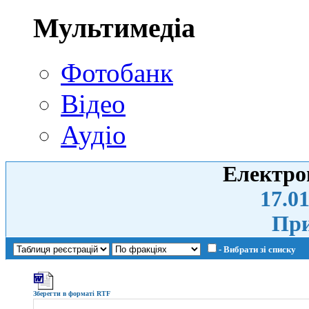
Мультимедіа
Фотобанк
Відео
Аудіо
Електро
17.01
При
- Вибрати зі списку
Зберегти в форматі RTF