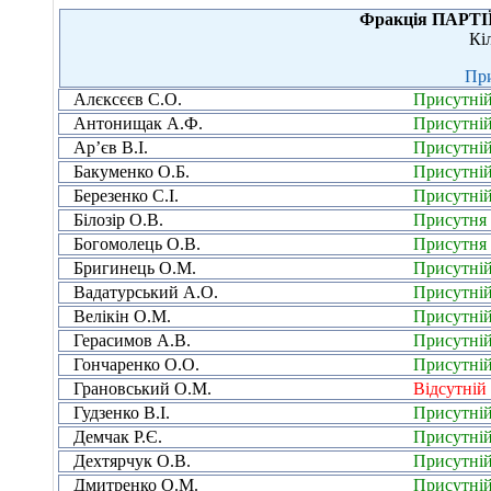
Фракція ПАРТ
Кі
При
Алєксєєв С.О.
Присутні
Антонищак А.Ф.
Присутні
Ар’єв В.І.
Присутні
Бакуменко О.Б.
Присутні
Березенко С.І.
Присутні
Білозір О.В.
Присутня
Богомолець О.В.
Присутня
Бригинець О.М.
Присутні
Вадатурський А.О.
Присутні
Велікін О.М.
Присутні
Герасимов А.В.
Присутні
Гончаренко О.О.
Присутні
Грановський О.М.
Відсутній
Гудзенко В.І.
Присутні
Демчак Р.Є.
Присутні
Дехтярчук О.В.
Присутні
Дмитренко О.М.
Присутні