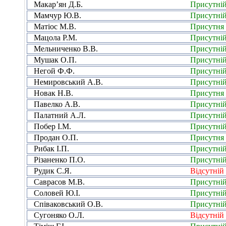
Макар’ян Д.Б.
Присутні
Мамчур Ю.В.
Присутні
Матіос М.В.
Присутня
Мацола Р.М.
Присутні
Мельниченко В.В.
Присутні
Мушак О.П.
Присутні
Негой Ф.Ф.
Присутні
Немировський А.В.
Присутні
Новак Н.В.
Присутня
Павелко А.В.
Присутні
Палатний А.Л.
Присутні
Побер І.М.
Присутні
Продан О.П.
Присутня
Рибак І.П.
Присутні
Різаненко П.О.
Присутні
Рудик С.Я.
Відсутній
Саврасов М.В.
Присутні
Соловей Ю.І.
Присутні
Співаковський О.В.
Присутні
Сугоняко О.Л.
Відсутній