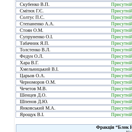
Скубенко В.П.
Присутні
Смітюх Г.Є.
Присутні
Солтус П.С.
Присутні
Степаненко А.А.
Присутні
Стоян О.М.
Присутні
Супруненко О.І.
Присутні
Табачник Я.П.
Присутні
Толстенко В.Л.
Присутні
Федун О.Л.
Присутні
Хара В.Г.
Присутні
Хмельницький В.І.
Присутні
Царьов О.А.
Присутні
Черноморов О.М.
Присутні
Чечетов М.В.
Присутні
Шенцев Д.О.
Присутні
Шпенов Д.Ю.
Присутні
Янковський М.А.
Присутні
Ярощук В.І.
Присутні
Фракція “Блок 