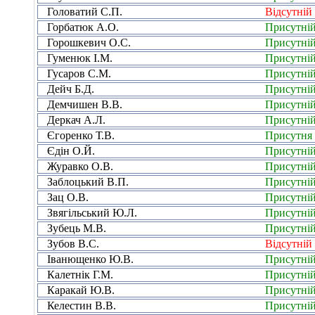
Головатий С.П.
Відсутній
Горбатюк А.О.
Присутні
Горошкевич О.С.
Присутні
Гуменюк І.М.
Присутні
Гусаров С.М.
Присутні
Дейч Б.Д.
Присутні
Демчишен В.В.
Присутні
Деркач А.Л.
Присутні
Єгоренко Т.В.
Присутня
Єдін О.Й.
Присутні
Журавко О.В.
Присутні
Заблоцький В.П.
Присутні
Зац О.В.
Присутні
Звягільський Ю.Л.
Присутні
Зубець М.В.
Присутні
Зубов В.С.
Відсутній
Іванющенко Ю.В.
Присутні
Калетнік Г.М.
Присутні
Каракай Ю.В.
Присутні
Келестин В.В.
Присутні