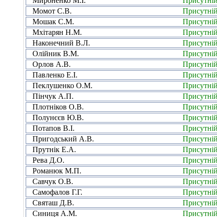
Мироненко М.І.
Присутні
Момот С.В.
Присутні
Мошак С.М.
Присутні
Мхітарян Н.М.
Присутні
Наконечний В.Л.
Присутні
Олійник В.М.
Присутні
Орлов А.В.
Присутні
Павленко Е.І.
Присутні
Пеклушенко О.М.
Присутні
Пінчук А.П.
Присутні
Плотніков О.В.
Присутні
Полунєєв Ю.В.
Присутні
Потапов В.І.
Присутні
Пригодський А.В.
Присутні
Прутнік Е.А.
Присутні
Рева Д.О.
Присутні
Романюк М.П.
Присутні
Савчук О.В.
Присутні
Самофалов Г.Г.
Присутні
Святаш Д.В.
Присутні
Синиця А.М.
Присутні