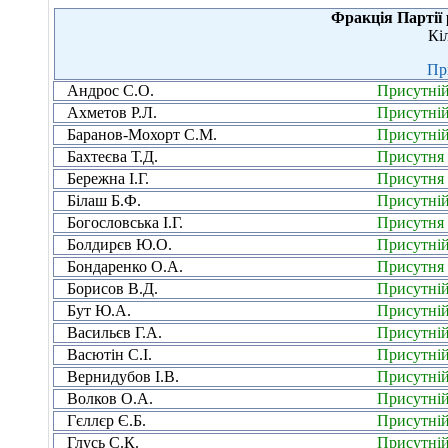
Фракція Партії 
Кі
Пр
Андрос С.О.
Присутні
Ахметов Р.Л.
Присутні
Баранов-Мохорт С.М.
Присутні
Бахтеєва Т.Д.
Присутня
Бережна І.Г.
Присутня
Білаш Б.Ф.
Присутні
Богословська І.Г.
Присутня
Болдирєв Ю.О.
Присутні
Бондаренко О.А.
Присутня
Борисов В.Д.
Присутні
Бут Ю.А.
Присутні
Васильєв Г.А.
Присутні
Васютін С.І.
Присутні
Вернидубов І.В.
Присутні
Волков О.А.
Присутні
Гєллєр Є.Б.
Присутні
Глусь С.К.
Присутні