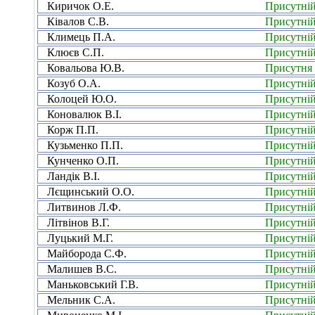
Киричок О.Е.
Присутні
Ківалов С.В.
Присутні
Климець П.А.
Присутні
Клюєв С.П.
Присутні
Ковальова Ю.В.
Присутня
Козуб О.А.
Присутні
Колоцей Ю.О.
Присутні
Коновалюк В.І.
Присутні
Корж П.П.
Присутні
Кузьменко П.П.
Присутні
Кунченко О.П.
Присутні
Ландік В.І.
Присутні
Лєщинський О.О.
Присутні
Литвинов Л.Ф.
Присутні
Літвінов В.Г.
Присутні
Луцький М.Г.
Присутні
Майборода С.Ф.
Присутні
Малишев В.С.
Присутні
Маньковський Г.В.
Присутні
Мельник С.А.
Присутні