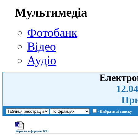
Мультимедіа
Фотобанк
Відео
Аудіо
Електро
12.04
При
- Вибрати зі списку
Зберегти в форматі RTF