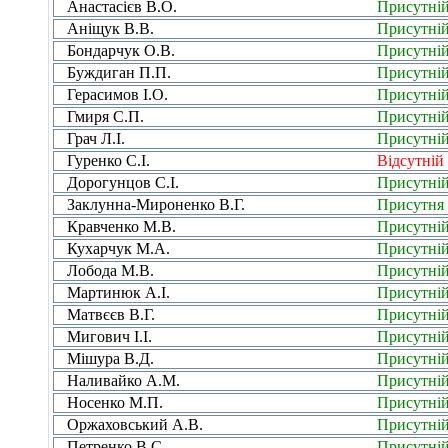
Анастасієв В.О.
Присутні
Аніщук В.В.
Присутні
Бондарчук О.В.
Присутні
Буждиган П.П.
Присутні
Герасимов І.О.
Присутні
Гмиря С.П.
Присутні
Грач Л.І.
Присутні
Гуренко С.І.
Відсутній
Дорогунцов С.І.
Присутні
Заклунна-Мироненко В.Г.
Присутня
Кравченко М.В.
Присутні
Кухарчук М.А.
Присутні
Лобода М.В.
Присутні
Мартинюк А.І.
Присутні
Матвєєв В.Г.
Присутні
Мигович І.І.
Присутні
Мішура В.Д.
Присутні
Наливайко А.М.
Присутні
Носенко М.П.
Присутні
Оржаховський А.В.
Присутні
Петренко В.С.
Присутні