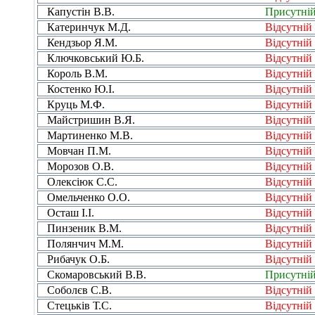
Капустін В.В.
Присутні
Катеринчук М.Д.
Відсутній
Кендзьор Я.М.
Відсутній
Ключковський Ю.Б.
Відсутній
Король В.М.
Відсутній
Костенко Ю.І.
Відсутній
Круць М.Ф.
Відсутній
Майстришин В.Я.
Відсутній
Мартиненко М.В.
Відсутній
Мовчан П.М.
Відсутній
Морозов О.В.
Відсутній
Олексіюк С.С.
Відсутній
Омельченко О.О.
Відсутній
Осташ І.І.
Відсутній
Пинзеник В.М.
Відсутній
Полянчич М.М.
Відсутній
Рибачук О.Б.
Відсутній
Скомаровський В.В.
Присутні
Соболєв С.В.
Відсутній
Стецьків Т.С.
Відсутній