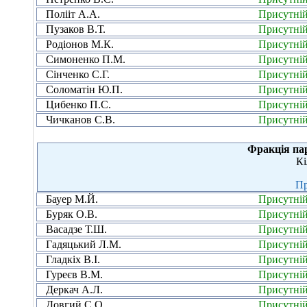
Полііт А.А.
Присутні
Пузаков В.Т.
Присутні
Родіонов М.К.
Присутні
Симоненко П.М.
Присутні
Сінченко С.Г.
Присутні
Соломатін Ю.П.
Присутні
Цибенко П.С.
Присутні
Чичканов С.В.
Присутні
Фракція па
Кі
Пр
Бауер М.Й.
Присутні
Буряк О.В.
Присутні
Васадзе Т.Ш.
Присутні
Гадяцький Л.М.
Присутні
Гладкіх В.І.
Присутні
Гуреєв В.М.
Присутні
Деркач А.Л.
Присутні
Довгий С.О.
Присутні