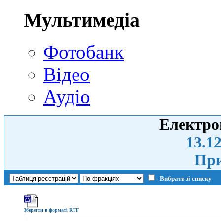
Мультимедіа
Фотобанк
Відео
Аудіо
Електро
13.12
При
- Вибрати зі списку
Зберегти в форматі RTF