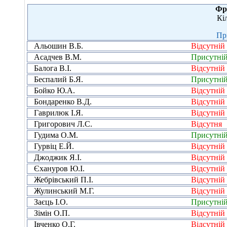
Фр
Кі
Пр
Альошин В.Б.
Відсутній
Асадчев В.М.
Присутні
Балога В.І.
Відсутній
Беспалий Б.Я.
Присутні
Бойко Ю.А.
Відсутній
Бондаренко В.Д.
Відсутній
Гаврилюк І.Я.
Відсутній
Григорович Л.С.
Відсутня
Гудима О.М.
Присутні
Гурвіц Е.Й.
Відсутній
Джоджик Я.І.
Відсутній
Єхануров Ю.І.
Відсутній
Жебрівський П.І.
Відсутній
Жулинський М.Г.
Відсутній
Заєць І.О.
Присутні
Зімін О.П.
Відсутній
Івченко О.Г.
Відсутній