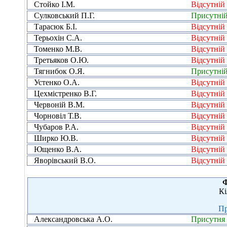
Стойко І.М.
Відсутній
Сулковський П.Г.
Присутні
Тарасюк Б.І.
Відсутній
Терьохін С.А.
Відсутній
Томенко М.В.
Відсутній
Третьяков О.Ю.
Відсутній
Тягнибок О.Я.
Присутні
Устенко О.А.
Відсутній
Цехмістренко В.Г.
Відсутній
Червоній В.М.
Відсутній
Чорновіл Т.В.
Відсутній
Чубаров Р.А.
Відсутній
Ширко Ю.В.
Відсутній
Ющенко В.А.
Відсутній
Яворівський В.О.
Відсутній
Ф
Кі
Пр
Александровська А.О.
Присутня