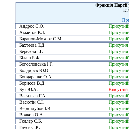
Фракція Партії 
Кі
При
Андрос С.О.
Присутні
Ахметов Р.Л.
Присутні
Баранов-Мохорт С.М.
Присутні
Бахтеєва Т.Д.
Присутня
Бережна І.Г.
Присутня
Білаш Б.Ф.
Присутні
Богословська І.Г.
Присутня
Болдирєв Ю.О.
Присутні
Бондаренко О.А.
Присутня
Борисов В.Д.
Присутні
Бут Ю.А.
Відсутній
Васильєв Г.А.
Присутні
Васютін С.І.
Присутні
Вернидубов І.В.
Присутні
Волков О.А.
Присутні
Гєллєр Є.Б.
Присутні
Глусь С.К.
Присутні