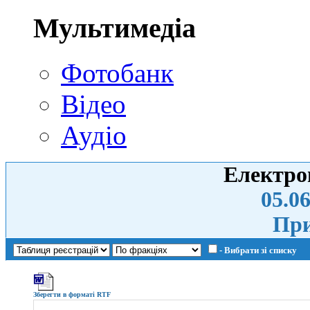
Мультимедіа
Фотобанк
Відео
Аудіо
Електро
05.06
При
- Вибрати зі списку
Зберегти в форматі RTF