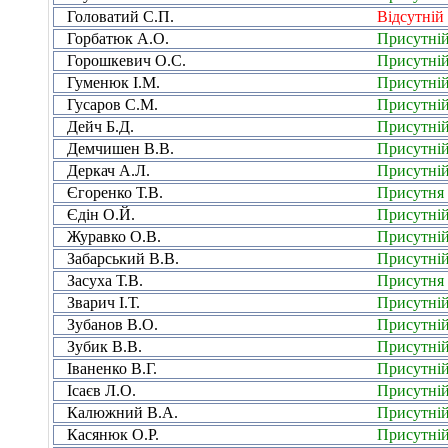
Головатий С.П.
Відсутній
Горбатюк А.О.
Присутні
Горошкевич О.С.
Присутні
Гуменюк І.М.
Присутні
Гусаров С.М.
Присутні
Дейч Б.Д.
Присутні
Демчишен В.В.
Присутні
Деркач А.Л.
Присутні
Єгоренко Т.В.
Присутня
Єдін О.Й.
Присутні
Журавко О.В.
Присутні
Забарський В.В.
Присутні
Засуха Т.В.
Присутня
Зварич І.Т.
Присутні
Зубанов В.О.
Присутні
Зубик В.В.
Присутні
Іваненко В.Г.
Присутні
Ісаєв Л.О.
Присутні
Калюжний В.А.
Присутні
Касянюк О.Р.
Присутні