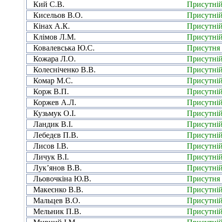
Кий С.В.
Присутні
Кисельов В.О.
Присутні
Кінах А.К.
Присутні
Клімов Л.М.
Присутні
Ковалевська Ю.С.
Присутня
Кожара Л.О.
Присутні
Колесніченко В.В.
Присутні
Комар М.С.
Присутні
Корж В.П.
Присутні
Коржев А.Л.
Присутні
Кузьмук О.І.
Присутні
Ландик В.І.
Присутні
Лебедєв П.В.
Присутні
Лисов І.В.
Присутні
Личук В.І.
Присутні
Лук’янов В.В.
Присутні
Льовочкіна Ю.В.
Присутня
Макеєнко В.В.
Присутні
Мальцев В.О.
Присутні
Мельник П.В.
Присутні