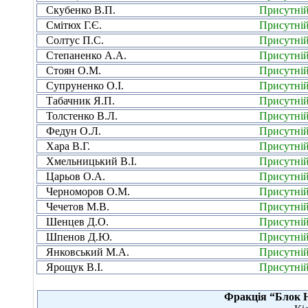
Скубенко В.П.
Присутні
Смітюх Г.Є.
Присутні
Солтус П.С.
Присутні
Степаненко А.А.
Присутні
Стоян О.М.
Присутні
Супруненко О.І.
Присутні
Табачник Я.П.
Присутні
Толстенко В.Л.
Присутні
Федун О.Л.
Присутні
Хара В.Г.
Присутні
Хмельницький В.І.
Присутні
Царьов О.А.
Присутні
Черноморов О.М.
Присутні
Чечетов М.В.
Присутні
Шенцев Д.О.
Присутні
Шпенов Д.Ю.
Присутні
Янковський М.А.
Присутні
Ярощук В.І.
Присутні
Фракція “Блок 