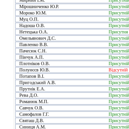
Мирний І.М.
Присутні
Мірошниченко Ю.Р.
Присутні
Мороко Ю.М.
Присутні
Муц О.П.
Присутні
Надоша О.В.
Присутні
Нетецька О.А.
Присутня
Омельянович Д.С.
Присутні
Павленко В.В.
Присутні
Пачесюк С.Н.
Присутні
Пінчук А.П.
Присутні
Плотніков О.В.
Присутні
Полунєєв Ю.В.
Відсутній
Потапов В.І.
Присутні
Пригодський А.В.
Присутні
Прутнік Е.А.
Присутні
Рева Д.О.
Присутні
Романюк М.П.
Присутні
Савчук О.В.
Присутні
Самофалов Г.Г.
Присутні
Святаш Д.В.
Присутні
Синиця А.М.
Присутні