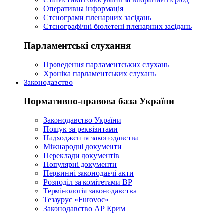
Оперативна інформація
Стенограми пленарних засідань
Стенографічні бюлетені пленарних засідань
Парламентські слухання
Проведення парламентських слухань
Хроніка парламентських слухань
Законодавство
Нормативно-правова база України
Законодавство України
Пошук за реквізитами
Надходження законодавства
Міжнародні документи
Переклади документів
Популярні документи
Первинні законодавчі акти
Розподіл за комітетами ВР
Термінологія законодавства
Тезаурус «Eurovoc»
Законодавство АР Крим