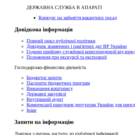
ДЕРЖАВНА СЛУЖБА В АПАРАТІ
Конкурс на зайняття вакантних посад
Довідкова інформація
Повний цикл публічної політики
Довідник знаменних і пам'ятних дат ВР України
Години прийому службової кореспонденції від юри
Положення про екскурсії та експозиції
Господарсько-фінансова діяльність
Бюджетні запити
Паспорти бюджетних програм
Виконання кошторису
Державні закупівлі
Внутрішній аудит
Компенсації народним депутатам України для орен
Інше
Запити на інформацію
Довідки з питань доступу до публічної інформації