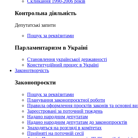
Скликання 1990-2006 років
Контрольна діяльність
Депутатські запити
Пошук за реквізитами
Парламентаризм в Україні
Становлення української державності
Конституційний процес в Україні
Законотворчість
Законопроєкти
Пошук за реквізитами
Планування законопроєктної роботи
Правила оформлення проєктів законів та основні ви
Зареєстровані за поточний тиждень
Надано народним депутатам
Надано народним депутатам до законопроєктів
Знаходяться на розгляді в комітетах
Прийняті на поточній сесії