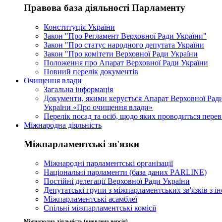
Правова база діяльності Парламенту
Конституція України
Закон "Про Регламент Верховної Ради України"
Закон "Про статус народного депутата України
Закон "Про комітети Верховної Ради України
Положення про Апарат Верховної Ради України
Повний перелік документів
Очищення влади
Загальна інформація
Документи, якими керується Апарат Верховної Ради
України «Про очищення влади»
Перелік посад та осіб, щодо яких проводиться перев
Міжнародна діяльність
Міжпарламентські зв'язки
Міжнародні парламентські організації
Національні парламенти (база даних РARLINE)
Постійні делегації Верховної Ради України
Депутатські групи з міжпарламентських зв'язків з 
Міжпарламентські асамблеї
Спільні міжпарламентські комісії
Міжнародна діяльність (оновлена версія)