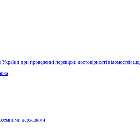
 України при проведенні перевірки достовірності відомостей щ
ірка
іноземними державами