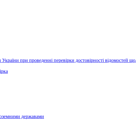
 України при проведенні перевірки достовірності відомостей щ
ірка
іноземними державами