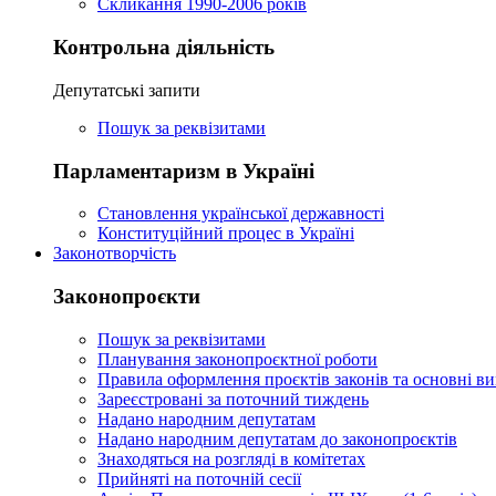
Скликання 1990-2006 років
Контрольна діяльність
Депутатські запити
Пошук за реквізитами
Парламентаризм в Україні
Становлення української державності
Конституційний процес в Україні
Законотворчість
Законопроєкти
Пошук за реквізитами
Планування законопроєктної роботи
Правила оформлення проєктів законів та основні ви
Зареєстровані за поточний тиждень
Надано народним депутатам
Надано народним депутатам до законопроєктів
Знаходяться на розгляді в комітетах
Прийняті на поточній сесії