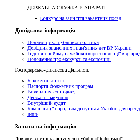
ДЕРЖАВНА СЛУЖБА В АПАРАТІ
Конкурс на зайняття вакантних посад
Довідкова інформація
Повний цикл публічної політики
Довідник знаменних і пам'ятних дат ВР України
Години прийому службової кореспонденції від юри
Положення про екскурсії та експозиції
Господарсько-фінансова діяльність
Бюджетні запити
Паспорти бюджетних програм
Виконання кошторису
Державні закупівлі
Внутрішній аудит
Компенсації народним депутатам України для орен
Інше
Запити на інформацію
Довідки з питань доступу до публічної інформації