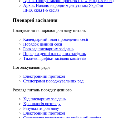
Архів. Пошук законопроєктів III-IX скл.(1-6 сесія)
Архів. Надано народним депутатам України
III-IX скл.(1-6 сесія)
Пленарні засідання
Планування та порядок розгляду питань
Календарний план проведення сесії
Порядок денний сесії
Розклад пленарних засідань
Порядки денні пленарних засідань
Тижневі графіки засідань комітетів
Погоджувальні ради
Електронний протокол
Стенограми погоджувальних рад
Розгляд питань порядку денного
Хід пленарних засідань
Хронологія розгляду
Результати розгляду
Електронний протокол
Статистика голосувань за вибраний період