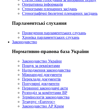
Оперативна інформація
Стенограми пленарних засідань
Стенографічні бюлетені пленарних засідань
Парламентські слухання
Проведення парламентських слухань
Хроніка парламентських слухань
Законодавство
Нормативно-правова база України
Законодавство України
Пошук за реквізитами
Надходження законодавства
Міжнародні документи
Переклади документів
Популярні документи
Первинні законодавчі акти
Розподіл за комітетами ВР
Термінологія законодавства
Тезаурус «Eurovoc»
Законодавство АР Крим