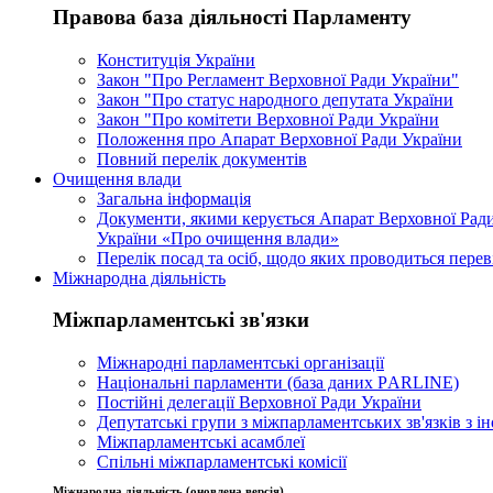
Правова база діяльності Парламенту
Конституція України
Закон "Про Регламент Верховної Ради України"
Закон "Про статус народного депутата України
Закон "Про комітети Верховної Ради України
Положення про Апарат Верховної Ради України
Повний перелік документів
Очищення влади
Загальна інформація
Документи, якими керується Апарат Верховної Ради
України «Про очищення влади»
Перелік посад та осіб, щодо яких проводиться перев
Міжнародна діяльність
Міжпарламентські зв'язки
Міжнародні парламентські організації
Національні парламенти (база даних РARLINE)
Постійні делегації Верховної Ради України
Депутатські групи з міжпарламентських зв'язків з 
Міжпарламентські асамблеї
Спільні міжпарламентські комісії
Міжнародна діяльність (оновлена версія)