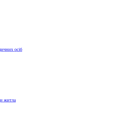
дичних осіб
ди житла