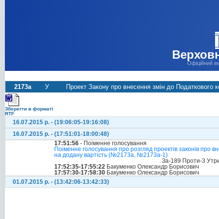
Верховн
Офіційний в
2173а
У
Проект Закону про внесення змін до Податкового 
Зберегти в форматі
RTF
16.07.2015 р. - (19:06:05-19:16:08)
16.07.2015 р. - (17:51:01-18:00:48)
17:51:56
- Поіменне голосування
Поіменне голосування про розгляд проектів законів про в
на додану вартість (№2173а, №2173а-1)
За-189 Проти-3 Утр
17:52:35-17:55:22
Бакуменко Олександр Борисович
17:57:30-17:58:30
Бакуменко Олександр Борисович
01.07.2015 р. - (13:42:06-13:42:33)