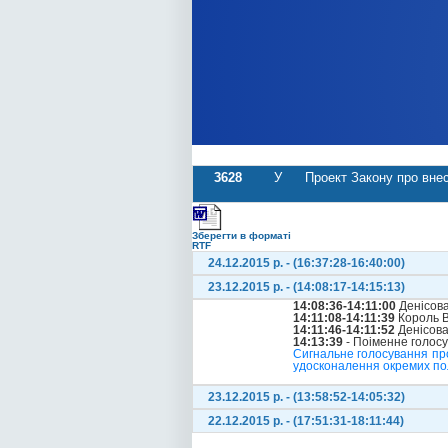
3628
У
Проект Закону про внес
Зберегти в форматі
RTF
24.12.2015 р. - (16:37:28-16:40:00)
23.12.2015 р. - (14:08:17-14:15:13)
14:08:36-14:11:00
Денісова
14:11:08-14:11:39
Король В
14:11:46-14:11:52
Денісова
14:13:39
- Поіменне голос
Сигнальне голосування про
удосконалення окремих по
23.12.2015 р. - (13:58:52-14:05:32)
22.12.2015 р. - (17:51:31-18:11:44)