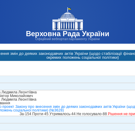
Верховна Рада України
Офіційний вебпортал парламенту України
ення змін до деяких законодавчих актів України (щодо стабілізації фіна
окремих положень соціальної політики)
 Людмила Леонтіївна
іктор Миколайович
 Людмила Леонтіївна
ування
 проект Закону про внесення змін до деяких законодавчих актів України (щод
ложень соціальної політики) (№3628)
За-154 Проти-45 Утрималось-44 Не голосувало-88
Рішення не пр