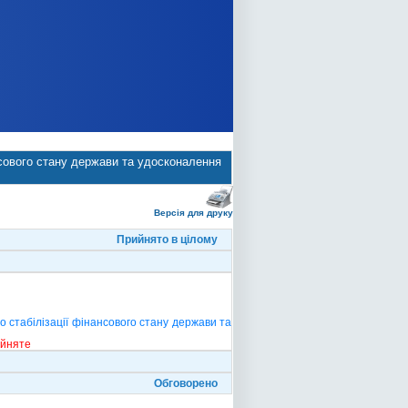
нсового стану держави та удосконалення
Версія для друку
Прийнято в цілому
о стабілізації фінансового стану держави та
ийняте
Обговорено