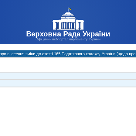
Верховна Рада України
Офіційний вебпортал парламенту України
про внесення зміни до статті 165 Податкового кодексу України (щодо пра