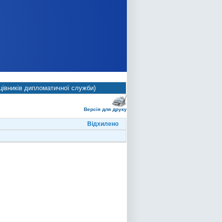
цівників дипломатичної служби)
Версія для друку
Відхилено