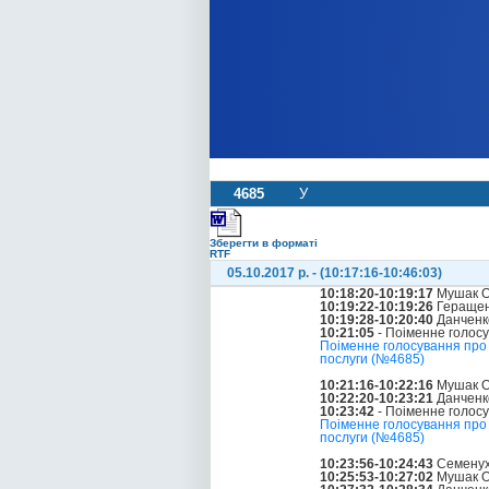
4685
У
Зберегти в форматі
RTF
05.10.2017 р. - (10:17:16-10:46:03)
10:18:20-10:19:17
Мушак О
10:19:22-10:19:26
Геращен
10:19:28-10:20:40
Данченк
10:21:05
- Поіменне голос
Поіменне голосування про п
послуги (№4685)
10:21:16-10:22:16
Мушак О
10:22:20-10:23:21
Данченк
10:23:42
- Поіменне голос
Поіменне голосування про п
послуги (№4685)
10:23:56-10:24:43
Семенух
10:25:53-10:27:02
Мушак О