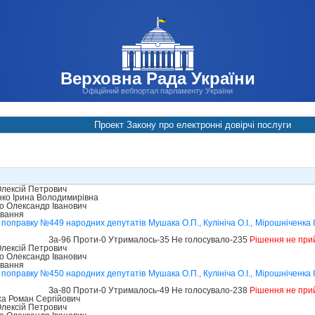
Верховна Рада України
Офіційний вебпортал парламенту України
Проект Закону про електронні довірчі послуги
лексій Петрович
ко Ірина Володимирівна
о Олександр Іванович
ування
оправку №449 народних депутатів Мушака О.П., Кулініча О.І., Мірошніченка І.
За-96 Проти-0 Утрималось-35 Не голосувало-235
Рішення не при
лексій Петрович
о Олександр Іванович
ування
оправку №450 народних депутатів Мушака О.П., Кулініча О.І., Мірошніченка І.
За-80 Проти-0 Утрималось-49 Не голосувало-238
Рішення не при
а Роман Сергійович
лексій Петрович