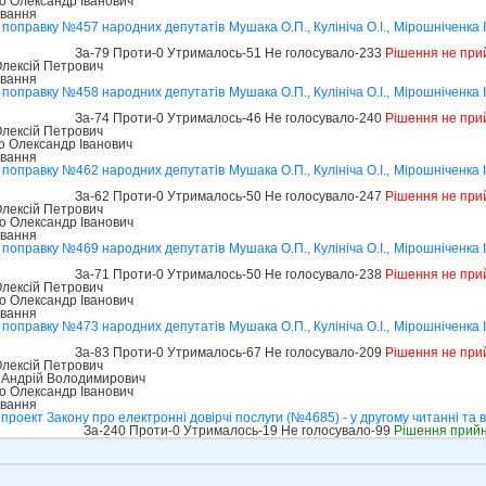
о Олександр Іванович
ування
оправку №457 народних депутатів Мушака О.П., Кулініча О.І., Мірошніченка І.
За-79 Проти-0 Утрималось-51 Не голосувало-233
Рішення не при
лексій Петрович
ування
оправку №458 народних депутатів Мушака О.П., Кулініча О.І., Мірошніченка І.
За-74 Проти-0 Утрималось-46 Не голосувало-240
Рішення не при
лексій Петрович
 Олександр Іванович
ування
оправку №462 народних депутатів Мушака О.П., Кулініча О.І., Мірошніченка І.
За-62 Проти-0 Утрималось-50 Не голосувало-247
Рішення не при
лексій Петрович
о Олександр Іванович
ування
оправку №469 народних депутатів Мушака О.П., Кулініча О.І., Мірошніченка І.
За-71 Проти-0 Утрималось-50 Не голосувало-238
Рішення не при
лексій Петрович
о Олександр Іванович
ування
оправку №473 народних депутатів Мушака О.П., Кулініча О.І., Мірошніченка І.
За-83 Проти-0 Утрималось-67 Не голосувало-209
Рішення не при
лексій Петрович
 Андрій Володимирович
о Олександр Іванович
ування
роект Закону про електронні довірчі послуги (№4685) - у другому читанні та в
За-240 Проти-0 Утрималось-19 Не голосувало-99
Рішення прий