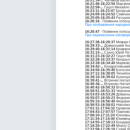
16:21:39-...
Чаговець Васи
16:21:46-16:22:56
Марченк
16:22:58-...
Гуцол Михайло
16:23:11-16:23:47
Бродськ
16:24:09-16:24:52
Симонен
16:25:00-16:25:43
Ратушни
16:26:16
- Поіменне голос
Про позбавлення народного
16:26:47
- Поіменне голос
Про перенесення обговорен
16:27:38-16:28:37
Мовчан 
16:29:33-...
Доманський Ана
16:29:40-16:31:14
Кравчен
16:31:15-...
Сахно Юрій Пе
16:31:23-16:32:27
Гуцол М
16:32:28-16:33:37
Кендзьо
16:33:39-16:34:40
Марковс
16:34:42-...
Кондратевський
16:34:50-16:35:40
Богослов
16:37:12-16:38:05
Тягнибо
16:38:10-16:39:02
Кузнєцо
16:39:41-...
Вітренко Натал
16:40:36-...
Вітренко Натал
16:40:42-16:50:33
Вітренко
16:50:51-16:51:33
Черненко
16:53:03-16:53:26
Доманськ
16:55:07-16:55:23
Федорин
16:55:33-16:56:40
Федорин
16:56:53-16:58:01
Ніколає
17:01:11-17:04:32
Удовенко
17:04:43-17:07:57
Павловс
17:08:10-17:11:24
Юхновськ
17:11:34-17:14:40
Юхимець
17:14:55-17:18:13
Бондаре
17:18:26-17:22:49
Мороз О
17:22:58-17:26:10
Сухий Я