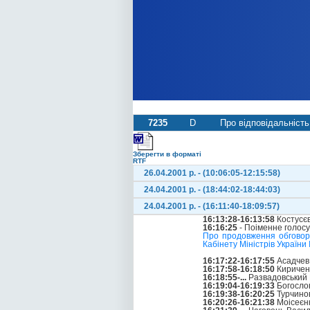
7235
D
Про відповідальність
Зберегти в форматі
RTF
26.04.2001 р. - (10:06:05-12:15:58)
24.04.2001 р. - (18:44:02-18:44:03)
24.04.2001 р. - (16:11:40-18:09:57)
16:13:28-16:13:58
Костусєв
16:16:25
- Поіменне голос
Про продовження обговоре
Кабінету Міністрів України
16:17:22-16:17:55
Асадчев
16:17:58-16:18:50
Киричен
16:18:55-...
Развадовський 
16:19:04-16:19:33
Богослов
16:19:38-16:20:25
Турчино
16:20:26-16:21:38
Моісеєн