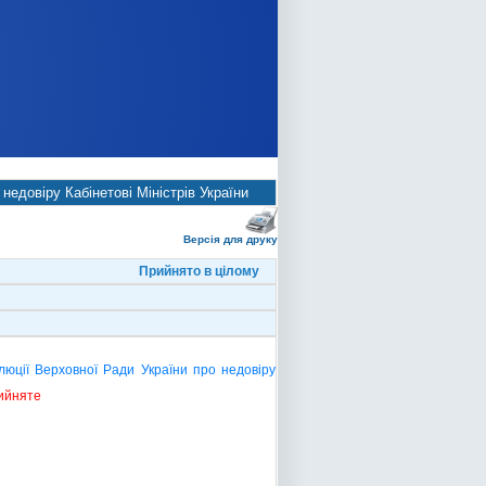
недовіру Кабінетові Міністрів України
Версія для друку
Прийнято в цілому
люції Верховної Ради України про недовіру
ийняте