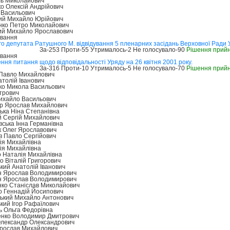
ль Миколайович
о Олексій Андрійович
 Васильович
ий Михайло Юрійович
ко Петро Миколайович
й Михайло Ярославович
ування
 депутата Ратушного М. відвідування 5 пленарних засідань Верховної Ради 
За-253 Проти-55 Утрималось-2 Не голосувало-90
Рішення прий
ування
ня питання щодо відповідальності Уряду на 26 квітня 2001 року.
За-316 Проти-10 Утрималось-5 Не голосувало-70
Рішення прий
Павло Михайлович
толій Іванович
ко Микола Васильович
трович
ихайло Васильович
р Ярослав Михайлович
ька Ніна Степанівна
 Сергій Михайлович
ська Інна Германівна
к Олег Ярославович
в Павло Сергійович
ія Михайлівна
ія Михайлівна
 Наталія Михайлівна
 Віталій Григорович
ий Анатолій Іванович
 Ярослав Володимирович
 Ярослав Володимирович
нко Станіслав Миколайович
 Геннадій Йосипович
ький Михайло Антонович
ий Ігор Рафаїлович
 Ольга Федорівна
нко Володимир Дмитрович
лександр Олександрович
рослав Михайлович