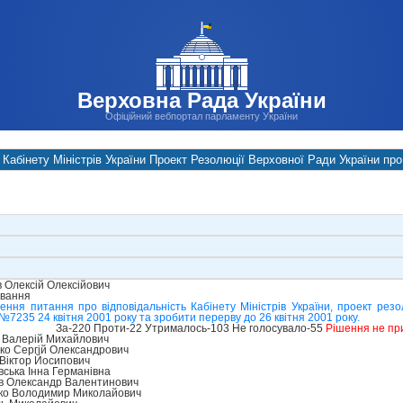
Верховна Рада України
Офіційний вебпортал парламенту України
 Кабінету Міністрів України Проект Резолюції Верховної Ради України про 
 Олексій Олексійович
ування
ння питання про відповідальність Кабінету Міністрів України, проект резо
 №7235 24 квітня 2001 року та зробити перерву до 26 квітня 2001 року.
За-220 Проти-22 Утрималось-103 Не голосувало-55
Рішення не пр
 Валерій Михайлович
ко Сергій Олександрович
Віктор Йосипович
ська Інна Германівна
в Олександр Валентинович
ко Володимир Миколайович