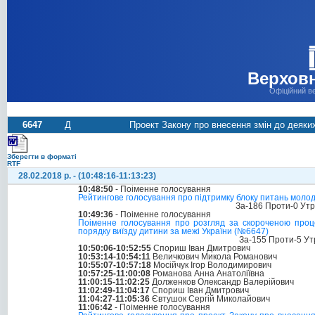
Верховн
Офіційний в
6647
Д
Проект Закону про внесення змін до деяких
Зберегти в форматі
RTF
28.02.2018 р. - (10:48:16-11:13:23)
10:48:50
- Поіменне голосування
Рейтингове голосування про підтримку блоку питань молод
За-186 Проти-0 Ут
10:49:36
- Поіменне голосування
Поіменне голосування про розгляд за скороченою проц
порядку виїзду дитини за межі України (№6647)
За-155 Проти-5 Ут
10:50:06-10:52:55
Спориш Іван Дмитрович
10:53:14-10:54:11
Величкович Микола Романович
10:55:07-10:57:18
Мосійчук Ігор Володимирович
10:57:25-11:00:08
Романова Анна Анатоліївна
11:00:15-11:02:25
Долженков Олександр Валерійович
11:02:49-11:04:17
Спориш Іван Дмитрович
11:04:27-11:05:36
Євтушок Сергій Миколайович
11:06:42
- Поіменне голосування