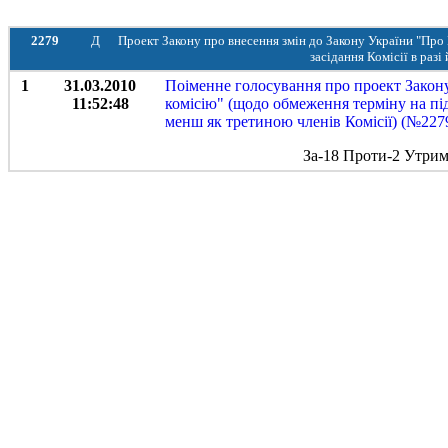
2279
Д
Проект Закону про внесення змін до Закону України "Про
засідання Комісії в разі
1
31.03.2010
Поіменне голосування про проект Закон
11:52:48
комісію" (щодо обмеження терміну на під
менш як третиною членів Комісії) (№2279
За-18 Проти-2 Утрим