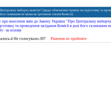
 Центральну виборчу комісію" (щодо обмеження терміну на підготовку та про
 його скликання не менш як третиною членів Комісії)
у про внесення змін до Закону України "Про Центральну виборч
готовку та проведення засідання Комісії в разі його скликання н
) - за основу
алось-4 Не голосувало-397
Рішення не прийняте