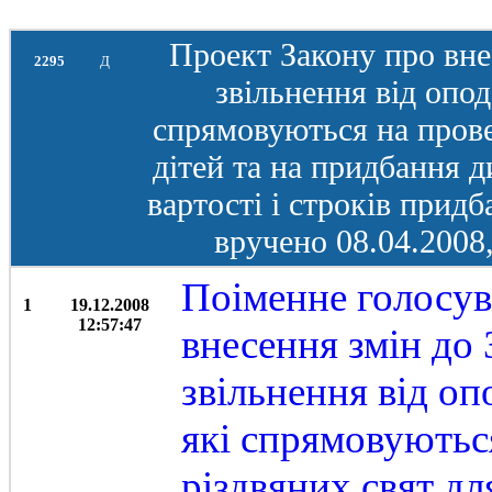
Проект Закону про вне
2295
Д
звільнення від опо
спрямовуються на прове
дітей та на придбання 
вартості і строків придб
вручено 08.04.2008,
Поіменне голосув
1
19.12.2008
12:57:47
внесення змін до
звільнення від о
які спрямовуютьс
різдвяних свят дл