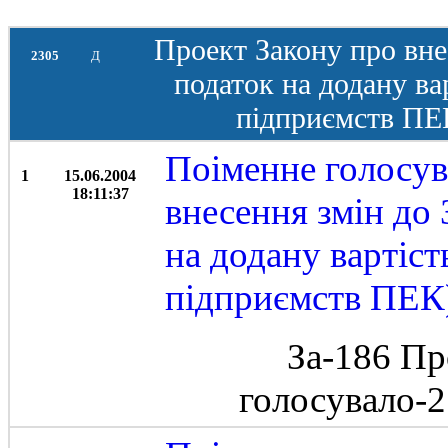
Проект Закону про вне
2305
Д
податок на додану ва
підприємств ПЕК
Поіменне голосув
1
15.06.2004
18:11:37
внесення змін до
на додану вартіст
підприємств ПЕК)
За-186 Пр
голосувало-