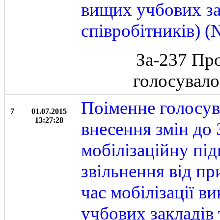
вищих учбових за
співробітників) 
За-237 Пр
голосувал
Поіменне голосув
7
01.07.2015
13:27:28
внесення змін до
мобілізаційну під
звільнення від пр
час мобілізації в
учбових закладів 