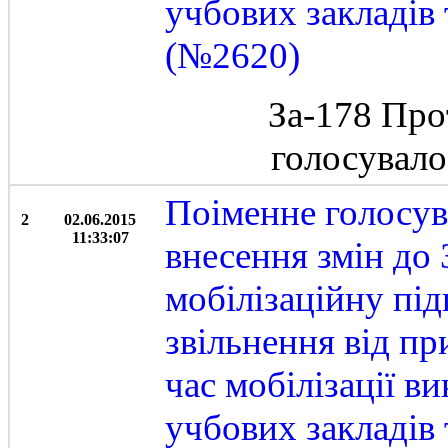
учбових закладів 
(№2620)
За-178 Про
голосувал
Поіменне голосув
2
02.06.2015
11:33:07
внесення змін до
мобілізаційну під
звільнення від пр
час мобілізації в
учбових закладів 