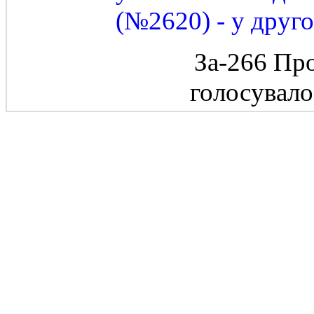
(№2620) - у друго
За-266 Пр
голосувал