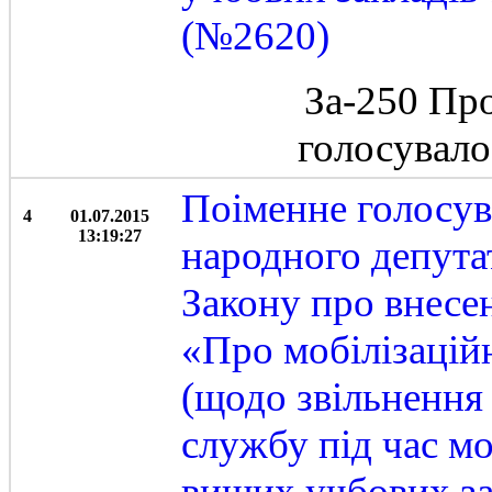
(№2620)
За-250 Пр
голосувал
Поіменне голосу
4
01.07.2015
13:19:27
народного депутат
Закону про внесе
«Про мобілізаційн
(щодо звільнення 
службу під час мо
вищих учбових за