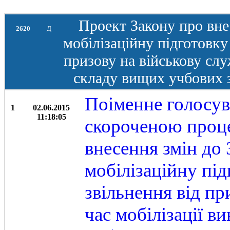
Проект Закону про вне
2620
Д
мобілізаційну підготовку
призову на військову слу
складу вищих учбових з
Поіменне голосув
1
02.06.2015
11:18:05
скороченою проц
внесення змін до
мобілізаційну під
звільнення від пр
час мобілізації в