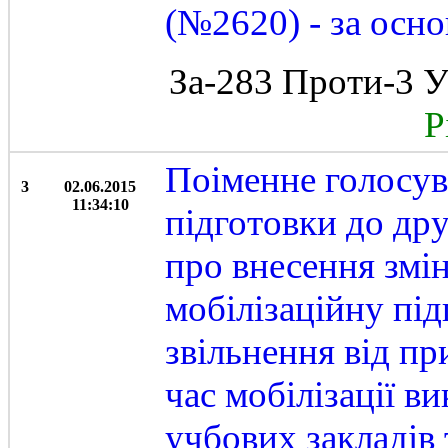
(№2620) - за осно
За-283 Проти-3 У
Рі
Поіменне голосув
3
02.06.2015
11:34:10
підготовки до др
про внесення змі
мобілізаційну під
звільнення від пр
час мобілізації в
учбових закладів 