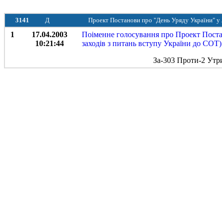
3141
Д
Проект Постанови про "День Уряду України" у 
1
17.04.2003
Поіменне голосування про Проект Поста
10:21:44
заходів з питань вступу України до СОТ
За-303 Проти-2 Утр