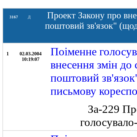
Проект Закону про вне
3167
Д
поштовий зв'язок" (щод
Поіменне голосув
1
02.03.2004
10:19:07
внесення змін до 
поштовий зв'язок
письмову кореспо
За-229 Пр
голосувало