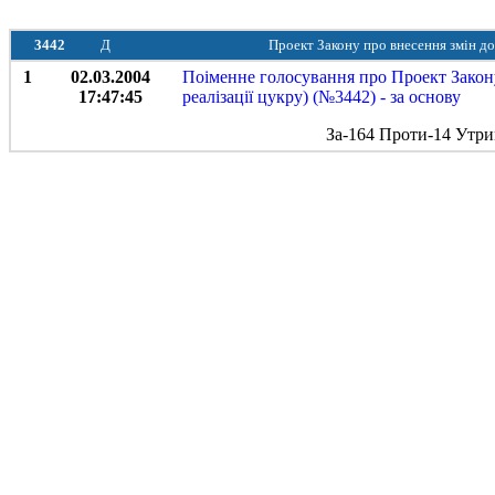
3442
Д
Проект Закону про внесення змін до
1
02.03.2004
Поіменне голосування про Проект Закону
17:47:45
реалізації цукру) (№3442) - за основу
За-164 Проти-14 Утри