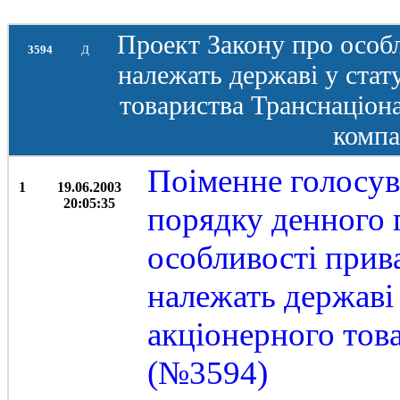
Проект Закону про особл
3594
Д
належать державі у стат
товариства Транснаціон
компа
Поіменне голосув
1
19.06.2003
20:05:35
порядку денного 
особливості прива
належать державі
акціонерного тов
(№3594)