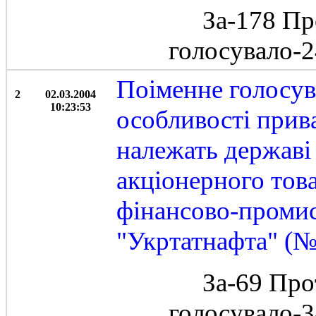
За-178 Пр
голосувало-
Поіменне голосув
2
02.03.2004
10:23:53
особливості прива
належать державі
акціонерного тов
фінансово-промис
"Укртатнафта" (№
За-69 Про
голосувало-