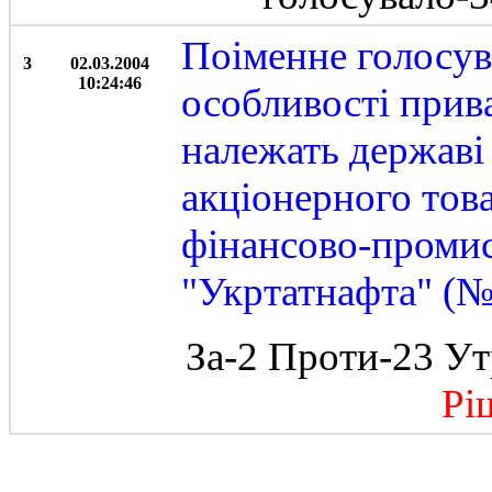
Поіменне голосув
3
02.03.2004
10:24:46
особливості прива
належать державі
акціонерного тов
фінансово-промис
"Укртатнафта" (№
За-2 Проти-23 Ут
Ріше