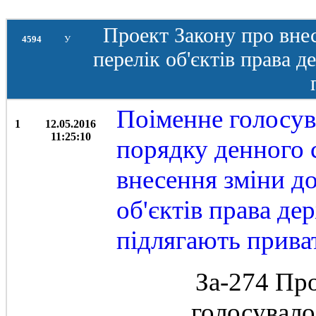
Проект Закону про вне
4594
У
перелік об'єктів права д
Поіменне голосув
1
12.05.2016
11:25:10
порядку денного с
внесення зміни д
об'єктів права де
підлягають прива
За-274 Пр
голосувал