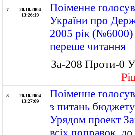
Поіменне голосув
7
20.10.2004
13:26:19
України про Дер
2005 рік (№6000)
переше читання
За-208 Проти-0 У
Ріше
Поіменне голосув
8
20.10.2004
13:27:09
з питань бюджету
Урядом проект За
всіх поправок, до