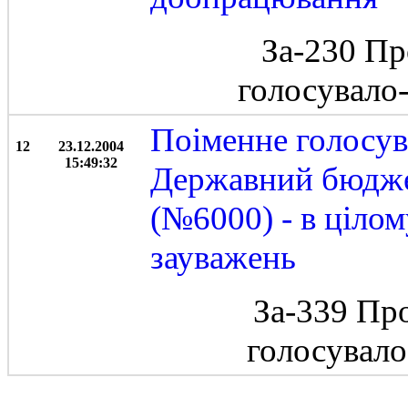
За-230 Пр
голосувало
Поіменне голосув
12
23.12.2004
15:49:32
Державний бюджет
(№6000) - в ціло
зауважень
За-339 Пр
голосувал