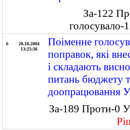
За-122 Пр
голосувало-
Поіменне голосув
6
20.10.2004
13:25:36
поправок, які вн
і складають висно
питань бюджету т
доопрацювання У
За-189 Проти-0 У
Ріше