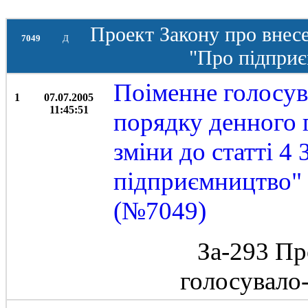
Проект Закону про внесе
7049
Д
"Про підприє
Поіменне голосув
1
07.07.2005
11:45:51
порядку денного 
зміни до статті 4
підприємництво"
(№7049)
За-293 Пр
голосувало