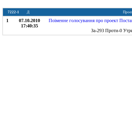
7222-1
Д
Проек
1
07.10.2010
Поіменне голосування про проект Постано
17:40:35
За-293 Проти-0 Утр