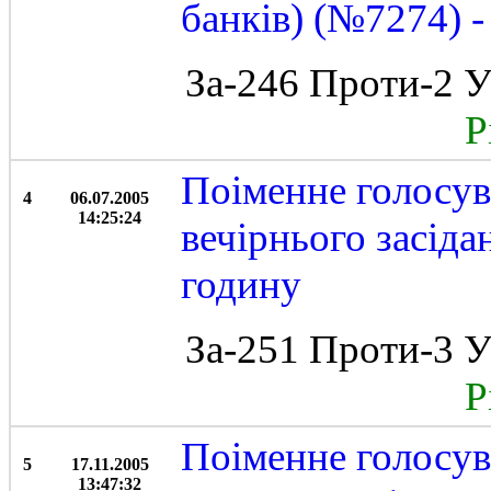
банків) (№7274) -
За-246 Проти-2 У
Рі
Поіменне голосу
4
06.07.2005
14:25:24
вечірнього засіда
годину
За-251 Проти-3 У
Рі
Поіменне голосув
5
17.11.2005
13:47:32