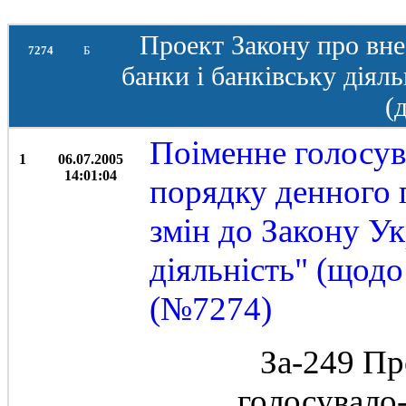
Проект Закону про вне
7274
Б
банки і банківську діяль
(
Поіменне голосув
1
06.07.2005
14:01:04
порядку денного 
змін до Закону Ук
діяльність" (щодо
(№7274)
За-249 Пр
голосувало