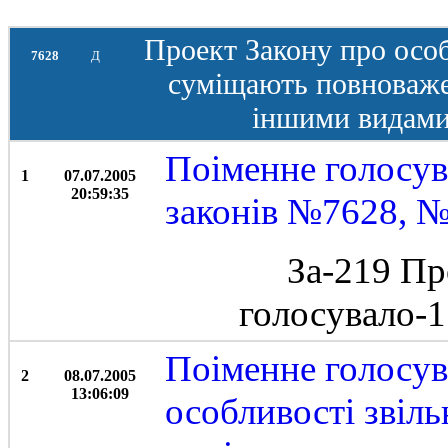
Проект Закону про особл
7628
Д
суміщають повноваже
іншими видами 
Поіменне голосув
1
07.07.2005
20:59:35
законів №7628, 
За-219 Пр
голосувало-
Поіменне голосув
2
08.07.2005
13:06:09
особливості звіль