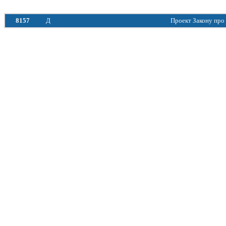
8157
Д
Проект Закону про