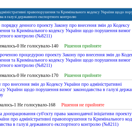
о адміністративні правопорушення та Кримінального кодексу України щодо по
ва в галузі державного експортного контролю
 порядку денного проекту Закону про внесення змін до Кодексу
шення та Кримінального кодексу України щодо порушення вимог
ортного контролю (№8211)
ималось-0 Не голосувало-140
Рішення прийняте
ороченою процедурою проекту Закону про внесення змін до Коде
шення та Кримінального кодексу України щодо порушення вимог
ортного контролю (№8211)
ималось-0 Не голосувало-170
Рішення прийняте
 про внесення змін до Кодексу України про адміністративні
су України щодо порушення вимог законодавства в галузі держ
ву
малось-1 Не голосувало-168
Рішення не прийняте
 доопрацювання суб'єкту права законодавчої ініціативи проекту
раїни про адміністративні правопорушення та Кримінального ко
вства в галузі державного експортного контролю (№8211)