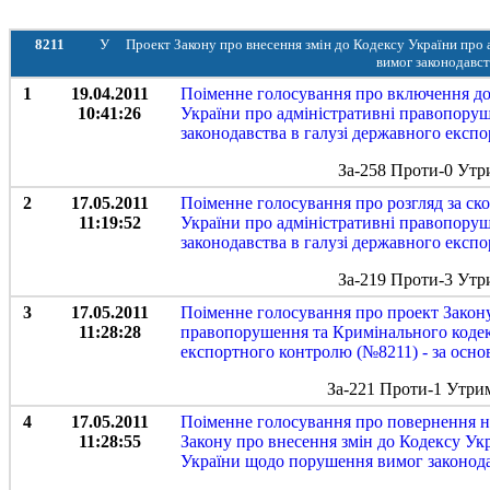
8211
У
Проект Закону про внесення змін до Кодексу України пр
вимог законодавст
1
19.04.2011
Поіменне голосування про включення до
10:41:26
України про адміністративні правопору
законодавства в галузі державного експ
За-258 Проти-0 Утр
2
17.05.2011
Поіменне голосування про розгляд за ск
11:19:52
України про адміністративні правопору
законодавства в галузі державного експ
За-219 Проти-3 Утр
3
17.05.2011
Поіменне голосування про проект Закону
11:28:28
правопорушення та Кримінального кодек
експортного контролю (№8211) - за осно
За-221 Проти-1 Утри
4
17.05.2011
Поіменне голосування про повернення на
11:28:55
Закону про внесення змін до Кодексу Ук
України щодо порушення вимог законода