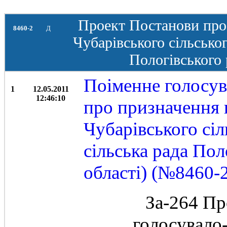
Проект Постанови про
8460-2
Д
Чубарівського сільськог
Пологівського 
Поіменне голосув
1
12.05.2011
12:46:10
про призначення 
Чубарівського сіл
сільська рада Пол
області) (№8460-2
За-264 Пр
голосувало