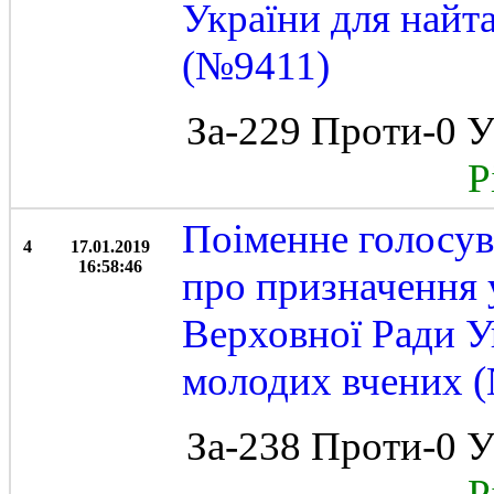
України для найт
(№9411)
За-229 Проти-0 У
Рі
Поіменне голосув
4
17.01.2019
16:58:46
про призначення 
Верховної Ради У
молодих вчених (№
За-238 Проти-0 У
Рі