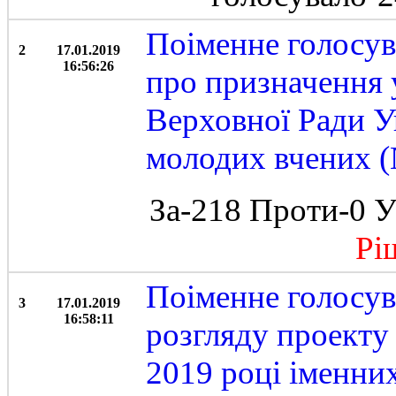
Поіменне голосув
2
17.01.2019
16:56:26
про призначення 
Верховної Ради У
молодих вчених (№
За-218 Проти-0 У
Ріше
Поіменне голосув
3
17.01.2019
16:58:11
розгляду проекту
2019 році іменни