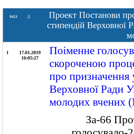
Проект Постанови про
9411
Д
стипендій Верховної 
м
Поіменне голосув
1
17.01.2019
16:05:27
скороченою проц
про призначення 
Верховної Ради У
молодих вчених 
За-66 Про
голосувало-