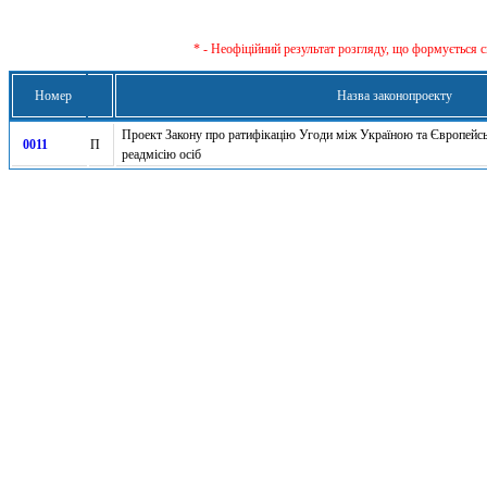
* - Неофіційний результат розгляду, що формується с
Номер
Назва законопроекту
Проект Закону про ратифікацію Угоди між Україною та Європейс
0011
П
реадмісію осіб